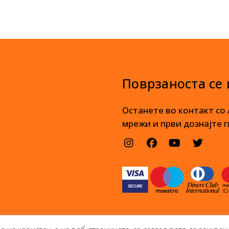
Поврзаноста се
Останете во контакт со
мрежи и први дознајте г