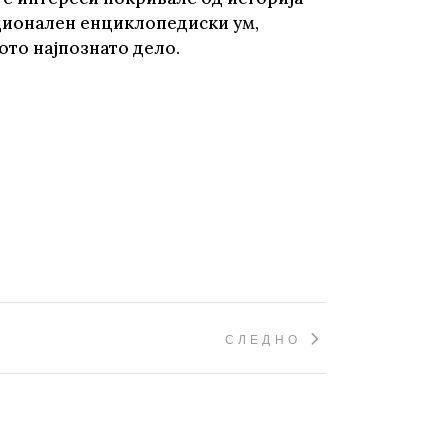
ационален енциклопедиски ум,
ото најпознато дело.
СЛЕДНО