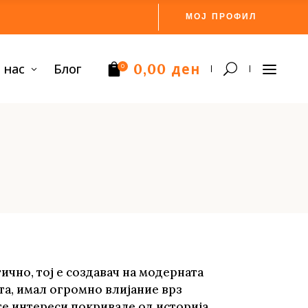
МОЈ ПРОФИЛ
ден
 нас
Блог
0,00
0
Нема производи.
тично, тој е создавач на модерната
та, имал огромно влијание врз
те интереси покривале од историја