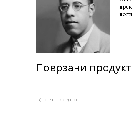
Young adult
прек
Си
Сите фикција
поли
Поврзани продукт
ПРЕТХОДНО