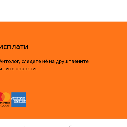
 исплати
 Антолог, следете нè на друштвените
и сите новости.