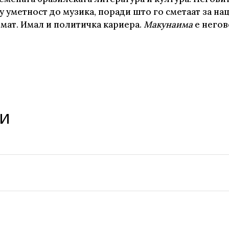
у уметност до музика, поради што го сметаат за н
те нефикција
мат. Имал и политичка кариера.
Макунаима
е негов
и