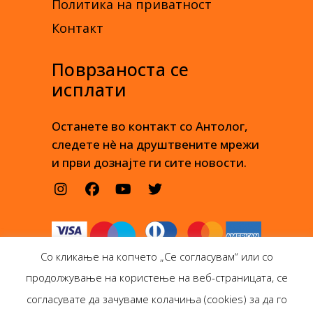
Политика на приватност
Контакт
Поврзаноста се
исплати
Останете во контакт со Антолог,
следете нè на друштвените мрежи
и први дознајте ги сите новости.
Со кликање на копчето „Се согласувам“ или со
продолжување на користење на веб-страницата, се
согласувате да зачуваме колачиња (cookies) за да го