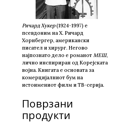
Ричард Хукер
(1924-1997) е
псевдоним на Х. Ричард
Хорнбергер, американски
писател и хирург. Негово
најпознато дело е романот
МЕШ
,
лично инспириран од Корејската
војна. Книгата е основата за
комерцијалниот бум на
истоимениот филм и ТВ-серија.
Поврзани
продукти