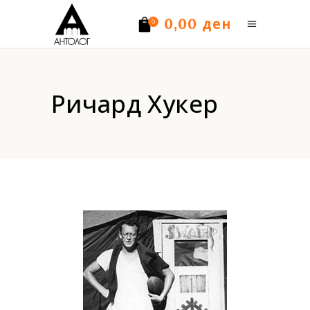
ден
0,00
0
Нема производи.
Ричард Хукер