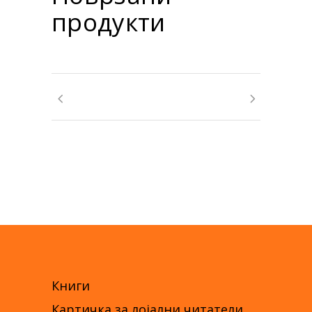
продукти
Книги
Картичка за лојални читатели