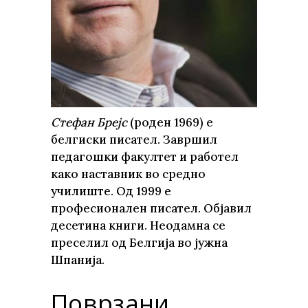
Стефан Брејс
(роден 1969) е
белгиски писател. Завршил
педагошки факултет и работел
како наставник во средно
училиште. Од 1999 е
професионален писател. Објавил
десетина книги. Неодамна се
преселил од Белгија во јужна
Шпанија.
Поврзани