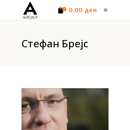
ден
0,00
0
Нема производи.
Стефан Брејс