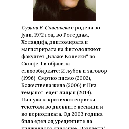
Сузана В. Спасовска
е родена во
јуни, 1972 год. во Ротердам,
Холандија, дипломирала и
магистрирала на Филолошкиот
факултет „Блаже Конески“ во
Скопје. Ги објавила
стихозбирките: И љубов и заговор
(1996), Смртно писмо (2002),
Божествена жена (2006) и Низ
темјанот, еден лилјан (2014).
Пишувала критичкотеориски
текстови во дневните весници и
во периодиката. Од 2003 година
била еден од уредниците на
книжевното списание „Разгледи“.