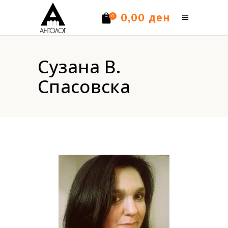
ден
0,00
0
Нема производи.
Сузана В.
Спасовска