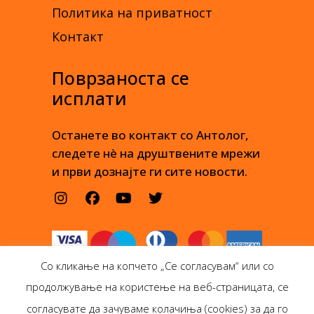
Политика на приватност
Контакт
Поврзаноста се
исплати
Останете во контакт со Антолог,
следете нè на друштвените мрежи
и први дознајте ги сите новости.
Со кликање на копчето „Се согласувам“ или со
продолжување на користење на веб-страницата, се
согласувате да зачуваме колачиња (cookies) за да го