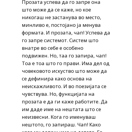
Прозата успева да го запре она
што може да се каже, но кое
никогаш не застанува во место,
минливо е, постојано ја менува
формата. И прозата, чап! Успева да
го запре системот. Систем што
внатре во себе е особено
подвижен. Но, таа го запира, чап!
Тоа е тоа што го прави. Има дел од
човековото искуство што може да
се дефинира како основа на
неискажливото. И во поезијата се
чувствува. Но, функцијата на
прозата е да ги каже работите. Да
им даде име на нештата што се
неизвесни. Кога го именуваш
нештото, го запираш. Чап! Како