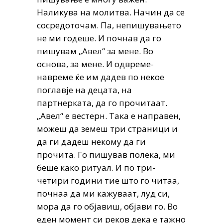
Наликува на молитва. Начин да се
сосредоточам. Па, непишувањето
не ми годеше. И почнав да го
пишувам „Авел“ за мене. Во
основа, за мене. И одвреме-
навреме ќе им дадев по некое
поглавје на децата, на
партнерката, да го прочитаат.
„Авел“ е вестерн. Така е направен,
можеш да земеш три страници и
да ги дадеш некому да ги
прочита. Го пишував полека, ми
беше како ритуал. И по три-
четири години тие што го читаа,
почнаа да ми кажуваат, луд си,
мора да го објавиш, објави го. Во
еден момент си реков дека е тажно