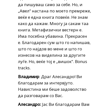
да пишуваш само за себе. Но, и
„Авел“ настана по моето премреже,
веќе е една книга повеќе. Не знам
како да кажам. Многу ја сакам таа
книга. Метафизички вестерн е.
Има посебна убавина. Прекрасен
е. Благодарен сум што го напишав,
што го најдов во мене и што го
изнесов на виделина за другите
луѓе. Но, веќе тој е „вишок“. Bonus
tracks.
Владимир
: Драг Алесандро! Ви
благодарам за интервјуто.
Навистина ми беше задоволство
да разговарам со Вас.
Алесандро:
Јас Ви благодарам Вам