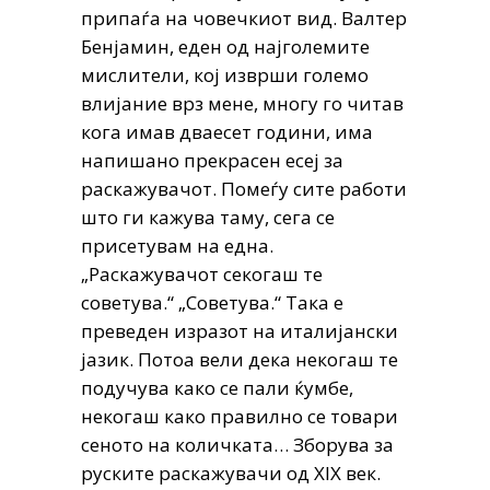
припаѓа на човечкиот вид. Валтер
Бенјамин, еден од најголемите
мислители, кој изврши големо
влијание врз мене, многу го читав
кога имав дваесет години, има
напишано прекрасен есеј за
раскажувачот. Помеѓу сите работи
што ги кажува таму, сега се
присетувам на една.
„Раскажувачот секогаш те
советува.“ „Советува.“ Така е
преведен изразот на италијански
јазик. Потоа вели дека некогаш те
подучува како се пали ќумбе,
некогаш како правилно се товари
сеното на количката… Зборува за
руските раскажувачи од ХIХ век.