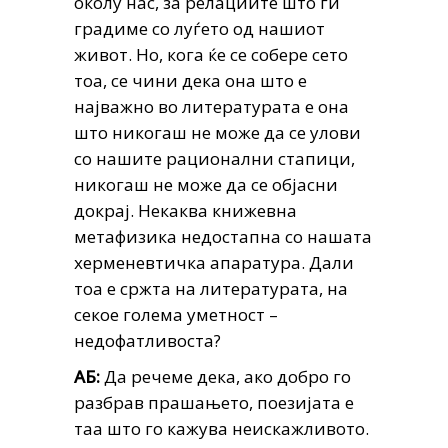
околу нас, за релациите што ги
градиме со луѓето од нашиот
живот. Но, кога ќе се собере сето
тоа, се чини дека она што е
најважно во литературата е она
што никогаш не може да се улови
со нашите рационални стапици,
никогаш не може да се објасни
докрај. Некаква книжевна
метафизика недостапна со нашата
херменевтичка апаратура. Дали
тоа е сржта на литературата, на
секое голема уметност –
недофатливоста?
АБ:
Да речеме дека, ако добро го
разбрав прашањето, поезијата е
таа што го кажува неискажливото.