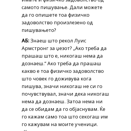
самото пишување. Дали можете
да го опишете тоа физичко
задоволство произлезено од
пишувањето?
АБ:
Знаеш што рекол Луис
Армстронг за џезот? „Ако треба да
прашаш што е, никогаш нема да
дознаеш.“ Ако треба да прашаш
какво е тоа физичко задоволство
што човек го доживува кога
пишува, значи никогаш не си го
почувствувал, значи дека никогаш
нема да дознаеш. Затоа нема ни
да се обидам да го објаснувам. Ќе
го кажам само тоа што секогаш им
го кажувам на моите ученици.