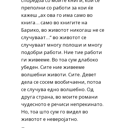
споредба со моите книги, кои се
преполни со работи за кои ќе
кажеш „ах ова го има само во
книга… само во книгите на
Барико, во животот никогаш не се
случуваат…“ во животот се
случуваат многу полоши и многу
подобри работи. Ние тие работи
ги живееме. Во тоа сум длабоко
убеден. Сите ние живееме
волшебни животи. Сите. Девет
дела се сосем вообичаени, потоа
се случува едно волшебно. Од
друга страна, во моите романи
чудесното е речиси непрекинато.
Но, тоа што сум го видел во
животот е неверојатно.