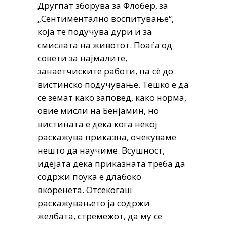
Другпат зборува за Флобер, за
„Сентиментално воспитување“,
која те подучува дури и за
смислата на животот. Поаѓа од
совети за најмалите,
занаетчиските работи, па сè до
вистинско подучување. Тешко е да
се земат како заповед, како норма,
овие мисли на Бенјамин, но
вистината е дека кога некој
раскажува приказна, очекуваме
нешто да научиме. Всушност,
идејата дека приказната треба да
содржи поука е длабоко
вкоренета. Отсекогаш
раскажувањето ја содржи
желбата, стремежот, да му се