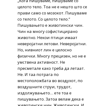
„Кога пишуваме, пишуваме со
целото тело. Тоа не е нешто што се
прави само со мозокот. Пишуваме
со телото. Со целото тело.“
Пишувањето е животински чин.
Чин на многу софистицирано
животно. Некои птици имаат
неверојатни летови. Неверојатни.
Но, нивниот лин е целосно
физички. Многу прецизен, но не е
умствена активност. Не
пресметале како треба да летаат.
Не. И таа потрага по
местоположбата во воздухот, по
воздушните струи, трудот,
издолжувањето… ете тоа е
пишувањето. Затоа велам дека е
животински чин. Животински. И