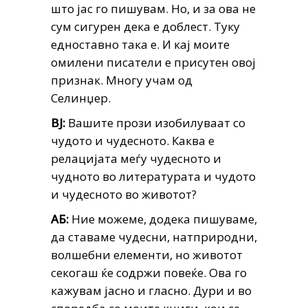
што јас го пишувам. Но, и за ова не
сум сигурен дека е доблест. Туку
едноставно така е. И кај моите
омилени писатели е присутен овој
признак. Многу учам од
Селинџер.
ВЈ:
Вашите прози изобилуваат со
чудото и чудесното. Каква е
релацијата меѓу чудесното и
чудното во литературата и чудото
и чудесното во животот?
АБ:
Ние можеме, додека пишуваме,
да ставаме чудесни, натприродни,
волшебни елементи, но животот
секогаш ќе содржи повеќе. Ова го
кажувам јасно и гласно. Дури и во