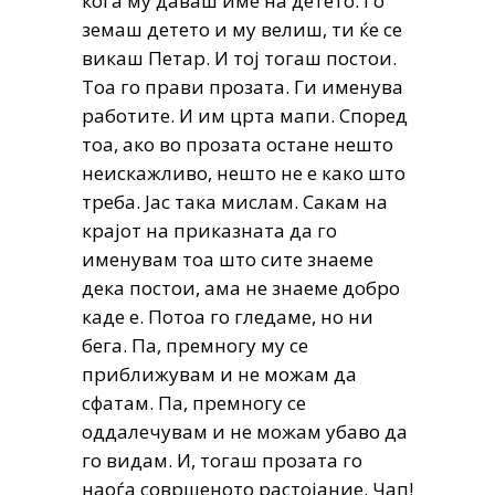
кога му даваш име на детето. Го
земаш детето и му велиш, ти ќе се
викаш Петар. И тој тогаш постои.
Тоа го прави прозата. Ги именува
работите. И им црта мапи. Според
тоа, ако во прозата остане нешто
неискажливо, нешто не е како што
треба. Јас така мислам. Сакам на
крајот на приказната да го
именувам тоа што сите знаеме
дека
постои, ама не знаеме добро
каде е. Потоа го гледаме, но ни
бега. Па, премногу му се
приближувам и не можам да
сфатам. Па, премногу се
оддалечувам и не можам убаво да
го видам. И, тогаш прозата го
наоѓа совршеното растојание. Чап!