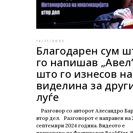
Young adult
Си
Сите фикција
14/11/2025
Благодарен сум ш
го напишав „Авел
што го изнесов на
виделина за друг
луѓе
Разговор со авторот Алесандро Бар
втор дел. Разговорот е направен на 
септември 2024 година. Видеото е