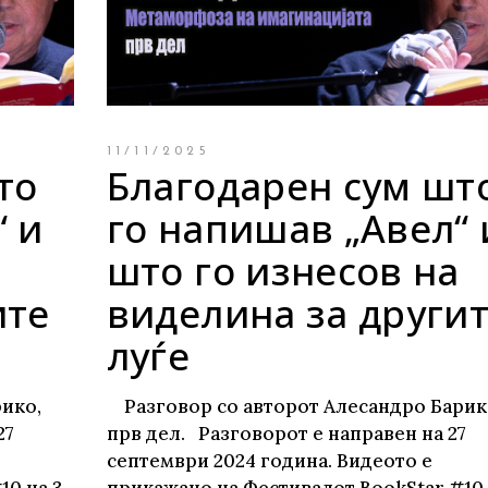
те нефикција
11/11/2025
то
Благодарен сум шт
“ и
го напишав „Авел“ 
што го изнесов на
ите
виделина за други
луѓе
ико,
Разговор со авторот Алесандро Барик
27
прв дел. Разговорот е направен на 27
септември 2024 година. Видеото е