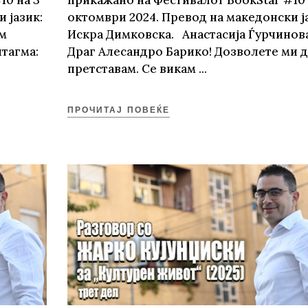
10 на 3
прикажано на Фестивалот BookStаr #10 
 јазик:
октомври 2024. Превoд на македонски ј
ам
Искра Димковска. Анастасија Ѓурчинова
нтагма:
Драг Алесандро Барико! Дозволете ми д
претставам. Се викам
ПРОЧИТАЈ ПОВЕЌЕ