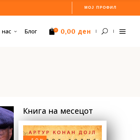
МОЈ ПРОФИЛ
ден
 нас
Блог
0,00
0
Нема производи.
Книга на месецот