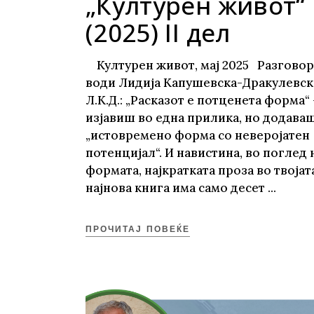
„Културен живот“
(2025) II дел
Културен живот, мај 2025 Разговор
води Лидија Капушевска-Дракулевс
Л.К.Д.: „Расказот е потценета форма“ 
изјавиш во една прилика, но додаваш
„истовремено форма со неверојатен
потенцијал“. И навистина, во поглед 
формата, најкратката проза во твојат
најнова книга има само десет
ПРОЧИТАЈ ПОВЕЌЕ