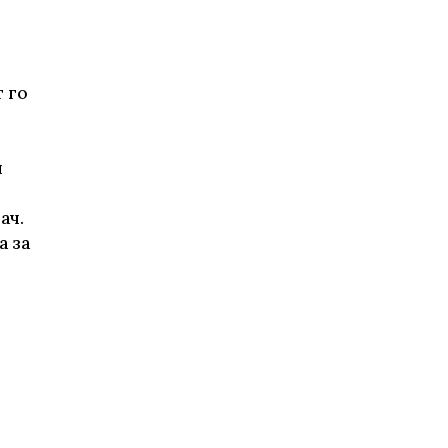
 го
.
и
ач.
а за