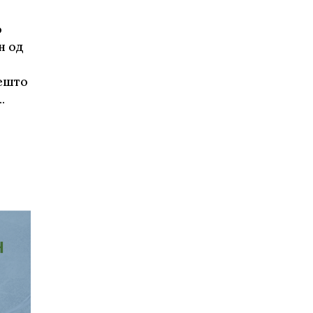
о
н од
нешто