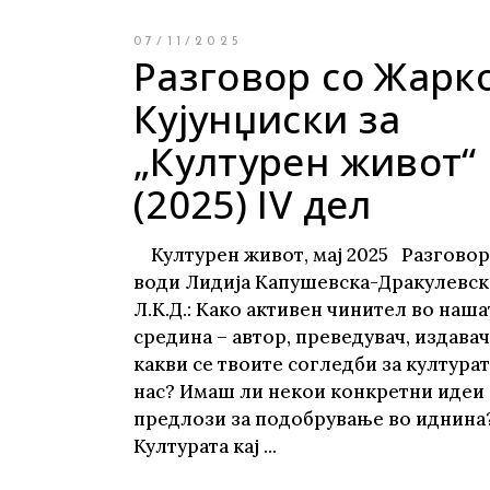
07/11/2025
Разговор со Жарк
Кујунџиски за
„Културен живот“
(2025) IV дел
Културен живот, мај 2025 Разговор
води Лидија Капушевска-Дракулевс
Л.К.Д.: Како активен чинител во наша
средина – автор, преведувач, издавач
какви се твоите согледби за културат
нас? Имаш ли некои конкретни идеи
предлози за подобрување во иднина?
Културата кај