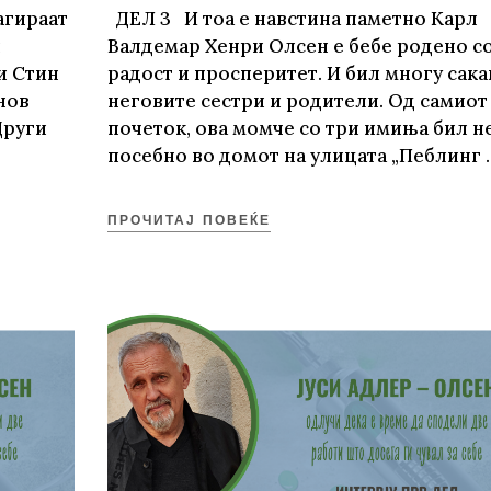
агираат
ДЕЛ 3 И тоа е навстина паметно Карл
л
Валдемар Хенри Олсен е бебе родено с
и Стин
радост и просперитет. И бил многу сака
нов
неговите сестри и родители. Од самиот
Други
почеток, ова момче со три имиња бил 
посебно во домот на улицата „Пеблинг
ПРОЧИТАЈ ПОВЕЌЕ