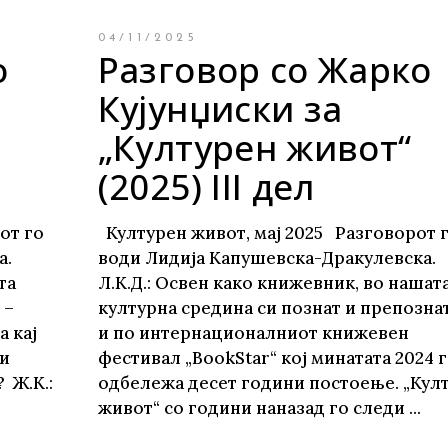
04/11/2025
о
Разговор со Жарко
Кујунџиски за
„Културен живот“
(2025) III дел
от го
Културен живот, мај 2025 Разговорот 
ка.
води Лидија Капушевска-Дракулевска.
та
Л.К.Д.: Освен како книжевник, во нашат
 –
културна средина си познат и препозна
а кај
и по интернационалниот книжевен
 и
фестивал „BookStar“ кој минатата 2024 г
 Ж.К.:
одбележа десет години постоење. „Кул
живот“ со години наназад го следи