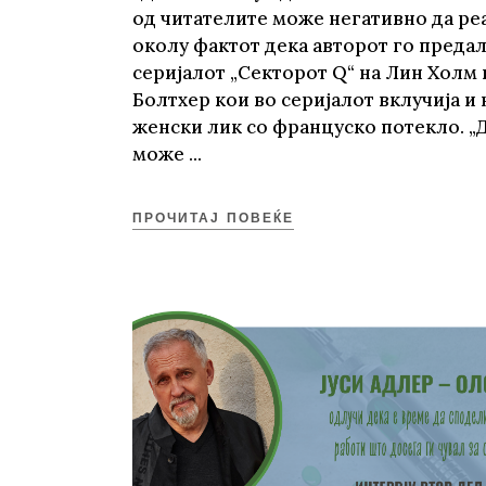
од читателите може негативно да ре
околу фактот дека авторот го преда
серијалот „Секторот Q“ на Лин Холм 
Болтхер кои во серијалот вклучија и 
женски лик со француско потекло. „
може
ПРОЧИТАЈ ПОВЕЌЕ