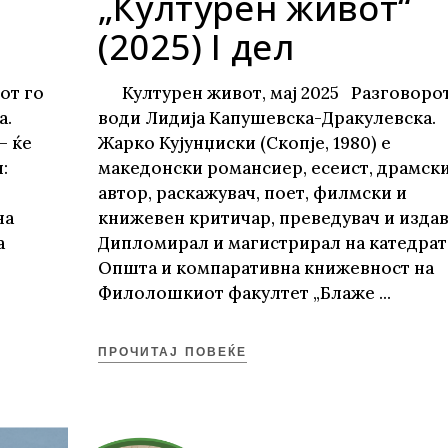
„Културен живот“
(2025) I дел
от го
Културен живот, мај 2025 Разговорот
ка.
води Лидија Капушевска-Дракулевска
– ќе
Жарко Кујунџиски (Скопје, 1980) е
:
македонски романсиер, есеист, драмск
автор, раскажувач, поет, филмски и
на
книжевен критичар, преведувач и издав
а
Дипломирал и магистрирал на катедрат
Општа и компаративна книжевност на
Филолошкиот факултет „Блаже
ПРОЧИТАЈ ПОВЕЌЕ