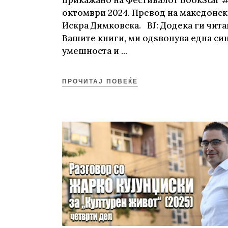
прикажано на Фестивалот BookStаr #
октомври 2024. Превoд на македонски
Искра Димковска. ВЈ: Додека ги чит
Вашите книги, ми одѕвонува една си
умешноста и
ПРОЧИТАЈ ПОВЕЌЕ