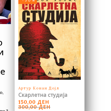
-50%
о
и
те
Артур Конан Дојл
о,
Скарлетна студија
ORIGINAL
CURRENT
ДЕН
150,00
PRICE
PRICE
ДЕН
300,00