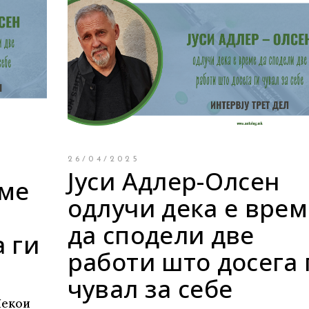
26/04/2025
Јуси Адлер-Олсен
еме
одлучи дека е врем
да сподели две
 ги
работи што досега 
чувал за себе
Некои