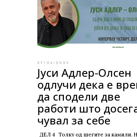
27/04/2025
Јуси Адлер-Олсен
одлучи дека е вр
да сподели две
работи што досега
чувал за себе
ДЕЛ 4 Толку од шегите за камили. 