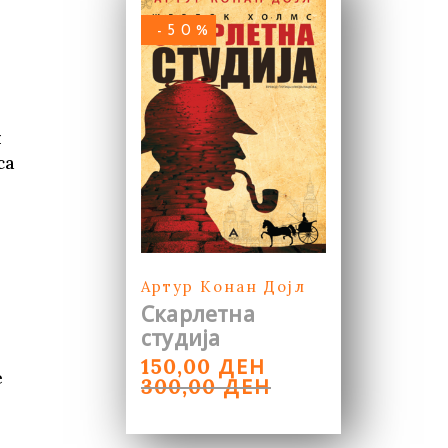
-50%
н
са
Артур Конан Дојл
Скарлетна
студија
ORIGINAL
CURRENT
ДЕН
150,00
е
PRICE
PRICE
ДЕН
300,00
WAS:
IS:
300,00 ДЕН.
150,00 ДЕН.