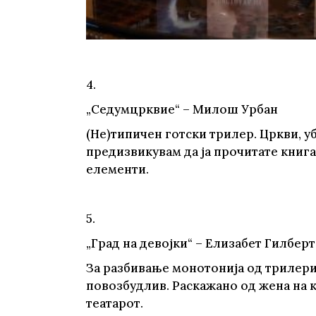
4.
„Седумцрквие“ – Милош Урбан
(Не)типичен готски трилер. Цркви, уб
предизвикувам да ја прочитате книга
елементи.
5.
„Град на девојки“ – Елизабет Гилберт
За разбивање монотонија од трилери
повозбудлив. Раскажано од жена на к
театарот.