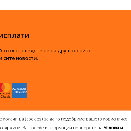
 исплати
 Антолог, следете нè на друштвените
и сите новости.
е колачиња (cookies) за да го подобриме вашето корисничко
и содржини. За повеќе информации проверете на
Услови и
опје