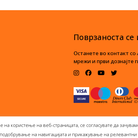
Поврзаноста се
Останете во контакт со
мрежи и први дознајте г
е на користење на веб-страницата, се согласувате да зачувам
а, подобрување на навигацијата и прикажување на релевантн
олог Боокс дооел Ѓорѓи Пулевски 29-лок. 1, Ск