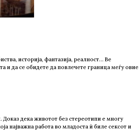
иства, историја, фантазија, реалност… Ве
та и да се обидете да повлечете граница меѓу овие
. Доказ дека животот без стереотипи е многу
оја најважна работа во младоста ѝ биле сексот и