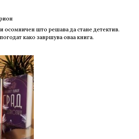
Арион
 и осомничен што решава да стане детектив.
 погодат како завршува оваа книга.