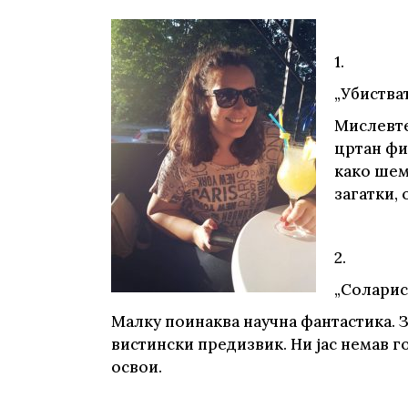
Young adult
Си
Сите фикција
1.
„Убиства
Мислевте 
цртан фи
како шем
загатки, 
2.
„Соларис
Малку поинаква научна фантастика. За
вистински предизвик. Ни јас немав го
освои.