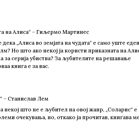
те нефикција
та на Алиса“ – Гиљермо Мартинес
дека „Алиса во земјата на чудата“ е само уште еде
лм? Но што ако некој ја користи приказната на Али
а за серија убиства? За љубителите на решавање
оваа книга е за вас.
“ – Станислав Лем
 некој што не е љубител на овој жанр, „Соларис“ е
леми очекувања, но, откако ја прочитав, книгава м