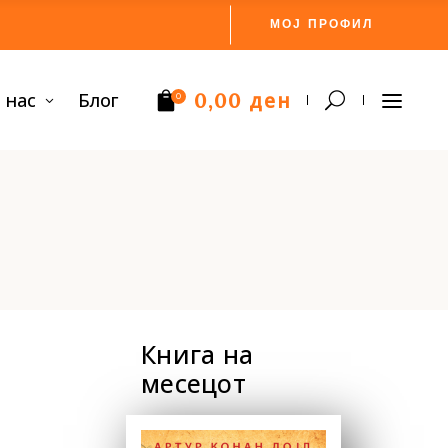
МОЈ ПРОФИЛ
ден
 нас
Блог
0,00
0
Нема производи.
Книга на
месецот