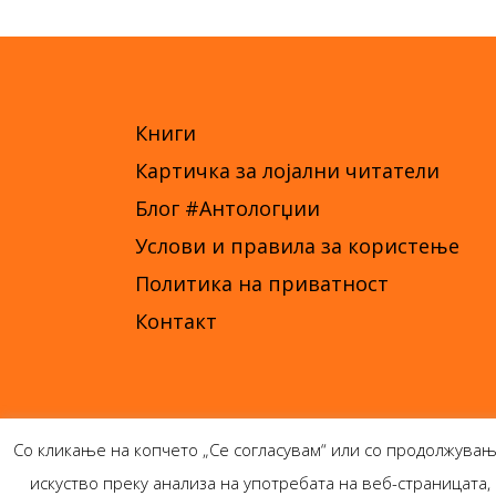
Книги
Картичка за лојални читатели
Блог #Антологџии
Услови и правила за користење
Политика на приватност
Контакт
Со кликање на копчето „Се согласувам“ или со продолжувањ
искуство преку анализа на употребата на веб-страницат
Ант