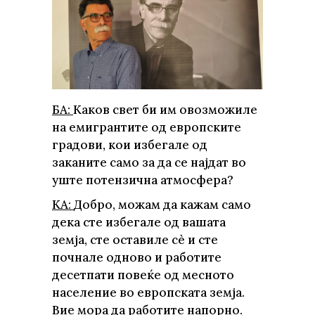
БА:
Каков свет би им овозможиле
на емигрантите од европските
градови, кои избегале од
заканите само за да се најдат во
уште потензична атмосфера?
КА:
Добро, можам да кажам само
дека сте избегале од вашата
земја, сте оставиле сè и сте
почнале одново и работите
десетпати повеќе од месното
население во европската земја.
Вие мора да работите напорно.