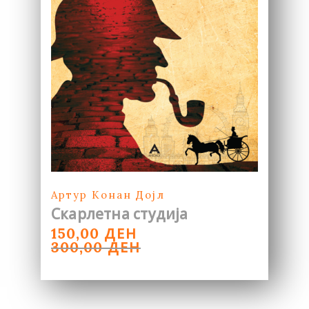
Артур Конан Дојл
Скарлетна студија
ORIGINAL
CURRENT
ДЕН
150,00
PRICE
PRICE
ДЕН
300,00
WAS:
IS:
300,00 ДЕН.
150,00 ДЕН.