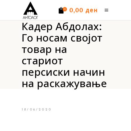
ден
0,00
0
Кадер Абдолах:
Нема производи.
Го носам својот
товар на
стариот
персиски начин
на раскажување
18/06/2020