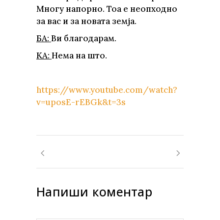
Многу напорно. Тоа е неопходно
за вас и за новата земја.
БА:
Ви благодарам.
КА:
Нема на што.
https://www.youtube.com/watch?
v=uposE-rEBGk&t=3s
Напиши коментар