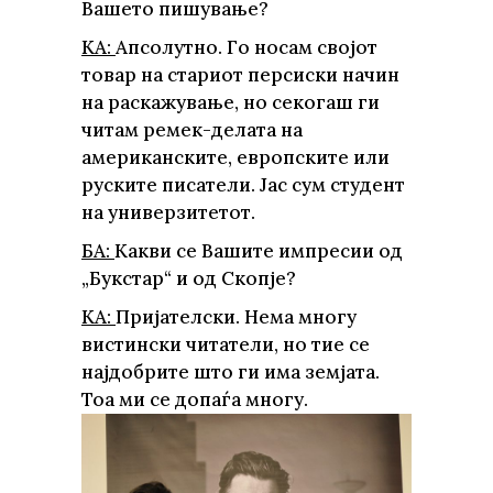
Вашето пишување?
КА:
Апсолутно. Го носам својот
товар на стариот персиски начин
на раскажување, но секогаш ги
читам ремек-делата на
американските, европските или
руските писатели. Јас сум студент
на универзитетот.
БА:
Какви се Вашите импресии од
„Букстар“ и од Скопје?
КА:
Пријателски. Нема многу
вистински читатели, но тие се
најдобрите што ги има земјата.
Тоа ми се допаѓа многу.