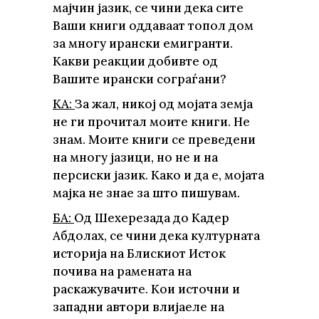
мајчин јазик, се чини дека сите
Ваши книги оддаваат топол дом
за многу ирански емигранти.
Какви реакции добивте од
Вашите ирански сограѓани?
КА:
За жал, никој од мојата земја
не ги прочитал моите книги. Не
знам. Моите книги се преведени
на многу јазици, но не и на
персиски јазик. Како и да е, мојата
мајка не знае за што пишувам.
БА:
Од Шехерезада до Кадер
Абдолах, се чини дека културната
историја на Блискиот Исток
почива на рамената на
раскажувачите. Кои источни и
западни автори влијаеле на