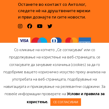
Останете во контакт со Антолог,
следете нè на друштвените мрежи
и први дознајте ги сите новости.
Со кликање на копчето „Се согласувам“ или со
продолжување на користење на веб-страницата, се
согласувате да зачуваме колачиња (cookies) за да го
подобриме вашето корисничко искуство преку анализа на
Антолог Боокс дооел
употребата на веб-страницата, подобрување на
Ѓорѓи Пулевски 29-лок.
навигацијата и прикажување на релевантни содржини. За
1, Скопје
повеќе информации проверете на
Услови и правила за
Copyright © Antolog
користење.
СЕ СОГЛАСУВАМ
Books 1999-2020