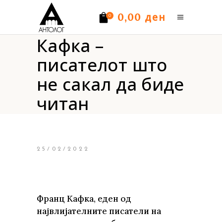
ден
0,00
0
Кафка –
Нема производи.
писателот што
не сакал да биде
читан
25/02/2022
Франц Кафка, еден од
највлијателните писатели на