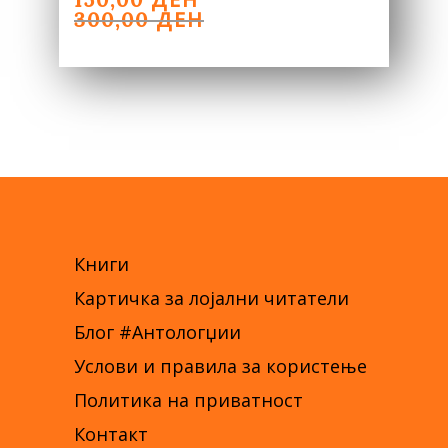
PRICE
PRICE
ДЕН
300,00
WAS:
IS:
300,00 ДЕН.
150,00 ДЕН.
Книги
Картичка за лојални читатели
Блог #Антологџии
Услови и правила за користење
Политика на приватност
Контакт