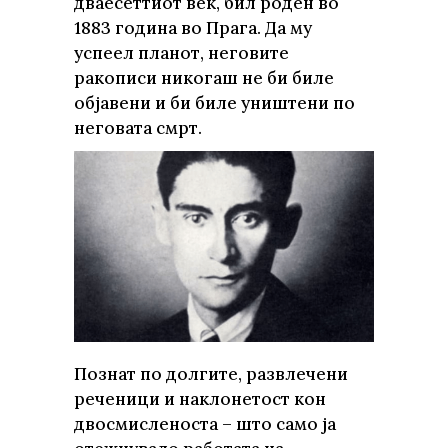
дваесеттиот век, бил роден во
1883 година во Прага. Да му
успеел планот, неговите
ракописи никогаш не би биле
објавени и би биле уништени по
неговата смрт.
Познат по долгите, развлечени
реченици и наклонетост кон
двосмисленоста – што само ја