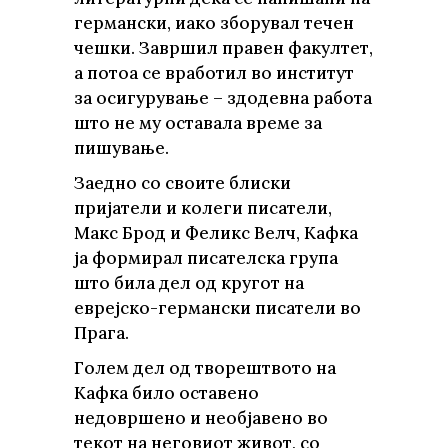
германски, иако зборувал течен
чешки. Завршил правен факултет,
а потоа се вработил во институт
за осигурување – здодевна работа
што не му оставала време за
пишување.
Заедно со своите блиски
пријатели и колеги писатели,
Макс Брод и Феликс Велч, Кафка
ја формирал писателска група
што била дел од кругот на
еврејско-германски писатели во
Прага.
Голем дел од творештвото на
Кафка било оставено
недовршено и необјавено во
текот на неговиот живот, со