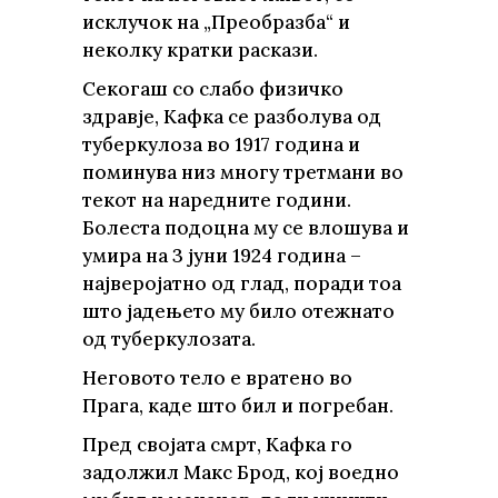
исклучок на „Преобразба“ и
неколку кратки раскази.
Секогаш со слабо физичко
здравје, Кафка се разболува од
туберкулоза во 1917 година и
поминува низ многу третмани во
текот на наредните години.
Болеста подоцна му се влошува и
умира на 3 јуни 1924 година –
најверојатно од глад, поради тоа
што јадењето му било отежнато
од туберкулозата.
Неговото тело е вратено во
Прага, каде што бил и погребан.
Пред својата смрт, Кафка го
задолжил Макс Брод, кој воедно