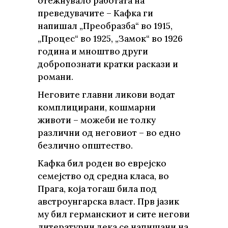
отежнувало работата на
преведувачите – Кафка ги
напишал „Преобразба“ во 1915,
„Процес“ во 1925, „Замок“ во 1926
година и мноштво други
добропознати кратки раскази и
романи.
Неговите главни ликови водат
комплицирани, кошмарни
животи – можеби не толку
различни од неговиот – во едно
безлично општество.
Кафка бил роден во еврејско
семејство од средна класа, во
Прага, која тогаш била под
австроунгарска власт. Прв јазик
му бил германскиот и сите негови
литературни дека се напишани на