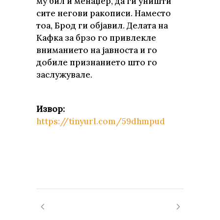
му бил и менаџер, да ги уништи
сите негови ракописи. Наместо
тоа, Брод ги објавил. Делата на
Кафка за брзо го привлекле
вниманието на јавноста и го
добиле признанието што го
заслужувале.
Извор:
https://tinyurl.com/59dhmpud