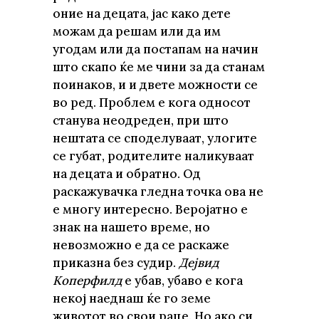
оние на децата, јас како дете
можам да решам или да им
угодам или да постапам на начин
што скапо ќе ме чини за да станам
поинаков, и и двете можности се
во ред. Проблем е кога односот
станува неодреден, при што
нештата се споделуваат, улогите
се губат, родителите наликуваат
на децата и обратно. Од
раскажувачка гледна точка ова не
е многу интересно. Веројатно е
знак на нашето време, но
невозможно е да се раскаже
приказна без судир.
Дејвид
Коперфилд
е убав, убаво е кога
некој наеднаш ќе го земе
животот во свои раце. Но ако си