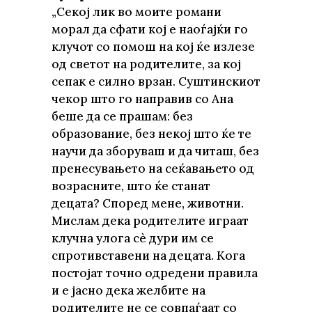
„Секој лик во моите романи
морал да сфати кој е наоѓајќи го
клучот со помош на кој ќе излезе
од светот на родителите, за кој
сепак е силно врзан. Суштинскиот
чекор што го направив со Ана
беше да се прашам: без
образование, без некој што ќе те
научи да зборуваш и да читаш, без
пренесувањето на сеќавањето од
возрасните, што ќе станат
децата? Според мене, животни.
Мислам дека родителите играат
клучна улога сè дури им се
спротивставени на децата. Кога
постојат точно одредени правила
и е јасно дека желбите на
родителите не се совпаѓаат со