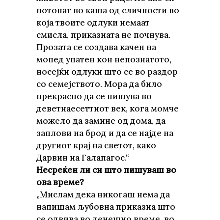
потонат во каша од сличности во
која твоите одлуки немаат
смисла, приказната не почнува.
Прозата се создава качен на
мопед упатен кон непознатото,
носејќи одлуки што се во раздор
со семејството. Мора да било
прекрасно да се пишува во
деветнаесеттиот век, кога момче
можело да замине од дома, да
заплови на брод и да се најде на
другиот крај на светот, како
Дарвин на Галапагос.“
Несреќен ли си што пишуваш во
ова време?
„Мислам дека никогаш нема да
напишам љубовна приказна што
се одвива во денешно време, во