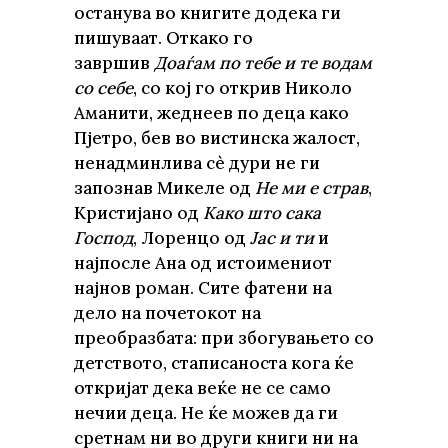
останува во книгите додека ги
пишуваат. Откако го
завршив
Доаѓам по тебе и те водам
со себе
, со кој го открив Николо
Аманити, жеднеев по деца како
Пјетро, бев во вистинска жалост,
ненадминлива сè дури не ги
запознав Микеле од
Не ми е страв
,
Кристијано од
Како што сака
Господ
, Лоренцо од
Јас и ти
и
најпосле Ана од истоимениот
најнов роман. Сите фатени на
дело на почетокот на
преобразбата: при збогувањето со
детството, стаписаноста кога ќе
откријат дека веќе не се само
нечии деца. Не ќе можев да ги
сретнам ни во други книги ни на