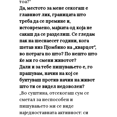
тоа?“
Да, местото за мене секогаш е
главниот лик, границата што
треба да се премине и,
истовремено, мајката од која не
сакаш да се разделиш. Се гледам
пак на шеснаесет години, кога
шетав низ Пјомбино на „кварцот“,
во потрага по што? По нешто што
ќе ми го смени животот?
Дали и за тебе пишувањето е, го
прашувам, начин на кој се
бунтуваш против начин на живот
што ти се видел недоволен?
„Во суштина, отсекогаш сум се
сметал за неспособен и
пишувањето ми се виде
наједноставната активност: си