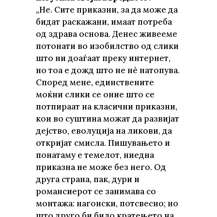
„Не. Сите приказни, за да може да
бидат раскажани, имаат потреба
од здрава основа. Денес живееме
потонати во изобилство од слики
што ни доаѓаат преку интернет,
но тоа е дожд што не нè натопува.
Според мене, единствените
моќни слики се оние што се
потпираат на класични приказни,
кои во суштина можат да развијат
дејство, еволуција на ликови, да
откријат смисла. Пишувањето и
понатаму е темелот, ниедна
приказна не може без него. Од
друга страна, пак, дури и
романсиерот се занимава со
монтажа: нагонски, потсвесно; но
што друго би било кратењето на