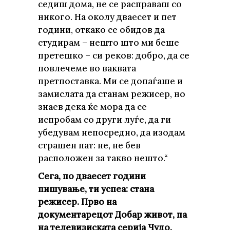
седиш дома, не се расправаш со
никого. На околу дваесет и пет
години, откако се обидов да
студирам – нешто што ми беше
претешко – си реков: добро, да се
повлечеме во ваквата
претпоставка. Ми се допаѓаше и
замислата да станам режисер, но
знаев дека ќе мора да се
испробам со други луѓе, да ги
убедувам непосредно, да изодам
страшен пат: не, не бев
расположен за такво нешто.“
Сега, по дваесет години
пишување, ти успеа: стана
режисер. Прво на
документарецот Добар живот, па
на телевизиската серија Чудо.