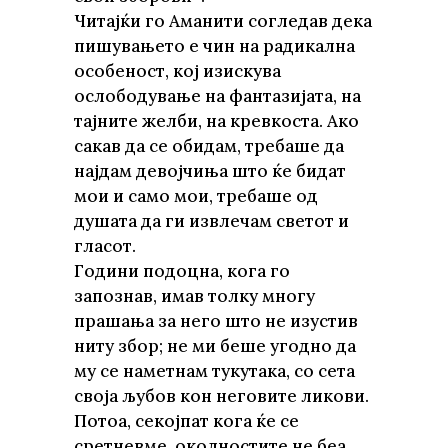
Читајќи го Аманити согледав дека
пишувањето е чин на радикална
особеност, кој изискува
ослободување на фантазијата, на
тајните желби, на кревкоста. Ако
сакав да се обидам, требаше да
најдам девојчиња што ќе бидат
мои и само мои, требаше од
душата да ги извлечам светот и
гласот.
Години подоцна, кога го
запознав, имав толку многу
прашања за него што не изустив
ниту збор; не ми беше угодно да
му се наметнам тукутака, со сета
своја љубов кон неговите ликови.
Потоа, секојпат кога ќе се
сретневме, околностите не беа