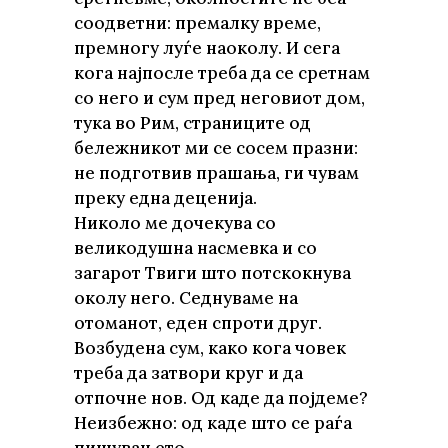
соодветни: премалку време,
премногу луѓе наоколу. И сега
кога најпосле треба да се сретнам
со него и сум пред неговиот дом,
тука во Рим, страниците од
бележникот ми се сосем празни:
не подготвив прашања, ги чувам
преку една деценија.
Николо ме дочекува со
великодушна насмевка и со
загарот Твиги што потскокнува
околу него. Седнуваме на
отоманот, еден спроти друг.
Возбудена сум, како кога човек
треба да затвори круг и да
отпочне нов. Од каде да појдеме?
Неизбежно: од каде што се раѓа
пишувањето.