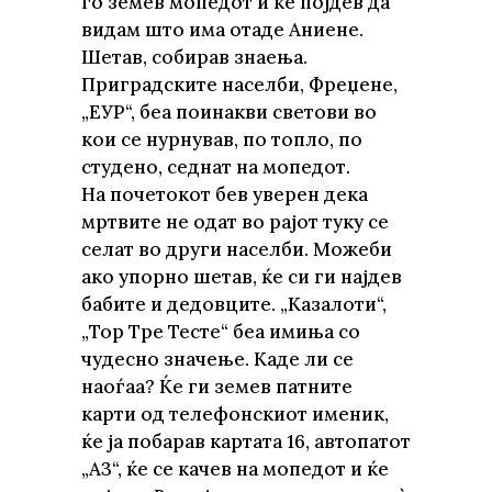
го земев мопедот и ќе појдев да
видам што има отаде Аниене.
Шетав, собирав знаења.
Приградските населби, Фреџене,
„ЕУР“, беа поинакви светови во
кои се нурнував, по топло, по
студено, седнат на мопедот.
На почетокот бев уверен дека
мртвите не одат во рајот туку се
селат во други населби. Можеби
ако упорно шетав, ќе си ги најдев
бабите и дедовците. „Казалоти“,
„Тор Тре Тесте“ беа имиња со
чудесно значење. Каде ли се
наоѓаа? Ќе ги земев патните
карти од телефонскиот именик,
ќе ја побарав картата 16, автопатот
„А3“, ќе се качев на мопедот и ќе