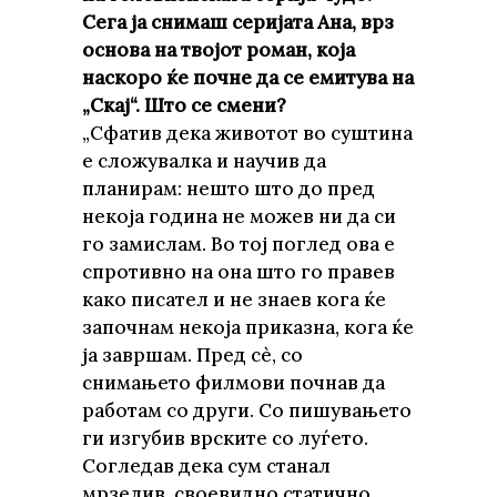
Сега ја снимаш серијата Ана, врз
основа на твојот роман, која
наскоро ќе почне да се емитува на
„Скај“. Што се смени?
„Сфатив дека животот во суштина
е сложувалка и научив да
планирам: нешто што до пред
некоја година не можев ни да си
го замислам. Во тој поглед ова е
спротивно на она што го правев
како писател и не знаев кога ќе
започнам некоја приказна, кога ќе
ја завршам. Пред сè, со
снимањето филмови почнав да
работам со други. Со пишувањето
ги изгубив врските со луѓето.
Согледав дека сум станал
мрзелив, своевидно статично