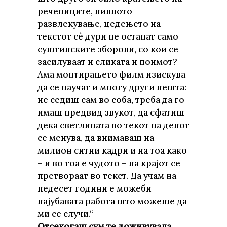
речениците, нивното
развлекување, цедењето на
текстот сè дури не останат само
суштинските зборови, со кои се
засилуваат и сликата и поимот?
Ама монтирањето филм изискува
да се научат и многу други нешта:
не седиш сам во соба, треба да го
имаш предвид звукот, да сфатиш
дека светлината во текот на денот
се менува, да внимаваш на
милион ситни кадри и на тоа како
– и во тоа е чудото – на крајот се
претвораат во текст. Да учам на
педесет години е можеби
најубавата работа што можеше да
ми се случи.“
Отсекогаш сум те доживувала