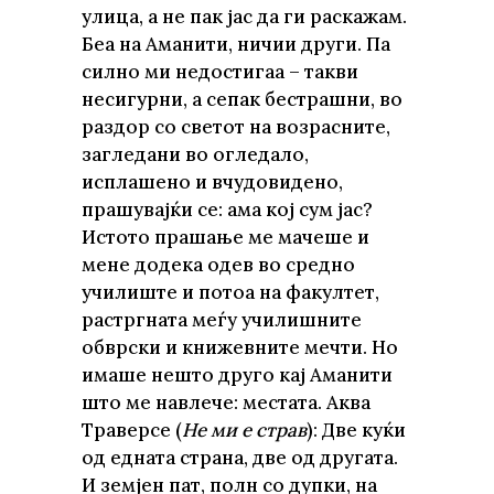
улица, а не пак јас да ги раскажам.
Беа на Аманити, ничии други. Па
силно ми недостигаа – такви
несигурни, а сепак бестрашни, во
раздор со светот на возрасните,
загледани во огледало,
исплашено и вчудовидено,
прашувајќи се: ама кој сум јас?
Истото прашање ме мачеше и
мене додека одев во средно
училиште и потоа на факултет,
растргната меѓу училишните
обврски и книжевните мечти. Но
имаше нешто друго кај Аманити
што ме навлече: местата. Аква
Траверсе (
Не ми е страв
): Две куќи
од едната страна, две од другата.
И земјен пат, полн со дупки, на