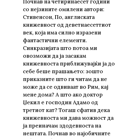
Почнав на четиринаесет години
со нејзините омилени автори:
Стивенсон, По, англиската
книжевност од деветнаесеттиот
век, која има силно изразени
фантастични елементи.
Синкразијата што потоа ми
овозможи да ја засакам
книжевноста приближувајќи ја до
себе беше прашањето: зошто
приказните што ги читам да не
може да се одвиваат во Рим, кај
мене дома? А што ако доктор
Џекил е господин Адамо од
третиот кат? Тогаш сфатив дека
книжевноста ми дава можност да
ја преиначам здодевноста на
нештата. Почнав во најобичните