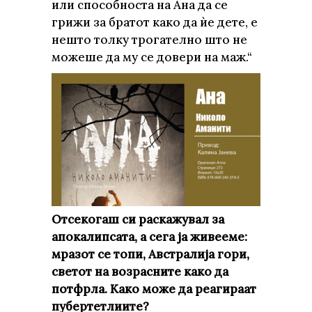
или способноста на Ана да се
грижи за братот како да ѝе дете, е
нешто толку трогателно што не
можеше да му се довери на маж.“
Отсекогаш си раскажувал за
апокалипсата, а сега ја живееме:
мразот се топи, Австралија гори,
светот на возрасните како да
потфрла. Како може да реагираат
пубертетлиите?