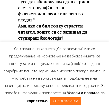
луѓе да забележувам еден скриен
свет, толкувајќи го на
фантастичен начин она што го
гледав.“
Ама, ако си бил толку страстен
читател, зошто си се запишал да
студираш биологија?
„Ме интересираше етологијата:
Со кликање на копчето „Се согласувам“ или со
сакав да ја разберам насилната
продолжување на користење на веб-страницата, се
динамика што е составен дел од
човековиот однос кон
согласувате да зачуваме колачиња (cookies) за да го
животинскиот свет. Татко ми
подобриме вашето корисничко искуство преку анализа на
отсекогаш се занимавал со
употребата на веб-страницата, подобрување на
психологијата на развојната
навигацијата и прикажување на релевантни содржини. За
возраст, а јас мислев дека има
повеќе информации проверете на
Услови и правила за
поедноставни и посвирепи
системи со кои може да се опише
користење.
СЕ СОГЛАСУВАМ
човекот: од една страна нагоните,