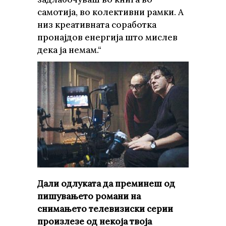
самотија, во колективни рамки. А
низ креативната соработка
пронајдов енергија што мислев
дека ја немам.“
Дали одлуката да преминеш од
пишувањето романи на
снимањето телевизиски серии
произлезе од некоја твоја