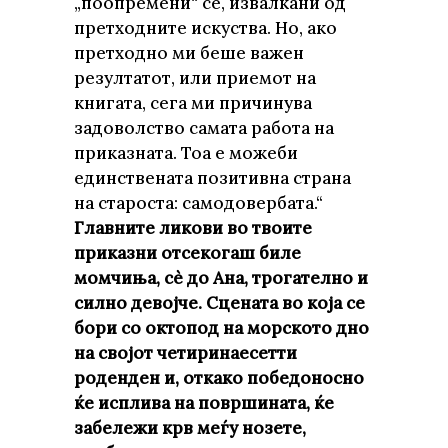
„поопремени“ се, извалкани од
претходните искуства. Но, ако
претходно ми беше важен
резултатот, или приемот на
книгата, сега ми причинува
задоволство самата работа на
приказната. Тоа е можеби
единствената позитивна страна
на староста: самодовербата.“
Главните ликови во твоите
приказни отсекогаш биле
момчиња, сè до Ана, трогателно и
силно девојче. Сцената во која се
бори со октопод на морското дно
на својот четиринаесетти
роденден и, откако победоносно
ќе исплива на површината, ќе
забележи крв меѓу нозете,