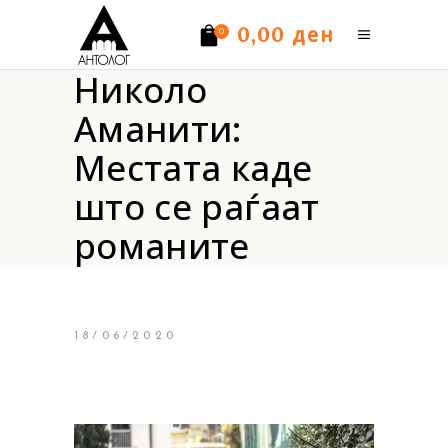
ден
0,00
0
Николо
Нема производи.
Аманити:
Местата каде
што се раѓаат
романите
18/06/2020