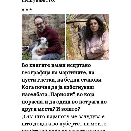
* * *
Во книгите имаш исцртано
географија на маргините, на
пусти глетки, на бедни станови.
Кога почна да ја избегнуваш
населбата „Париоли“, во која
порасна, и да одиш во потрага по
други места? И зошто?
„Она што најмногу ме зачудува е
што децата во пубертет на моите