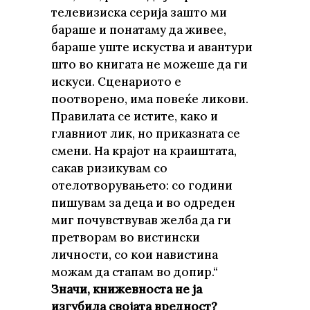
телевизиска серија зашто ми
бараше и понатаму да живее,
бараше уште искуства и авантури
што во книгата не можеше да ги
искуси. Сценариото е
поотворено, има повеќе ликови.
Правилата се истите, како и
главниот лик, но приказната се
смени. На крајот на краиштата,
сакав ризикувам со
отелотворувањето: со години
пишувам за деца и во одреден
миг почувствував желба да ги
претворам во вистински
личности, со кои навистина
можам да стапам во допир.“
Значи, книжевноста не ја
изгубила својата вредност?