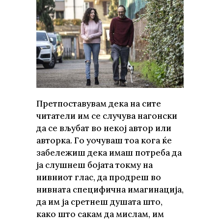
Претпоставувам дека на сите
читатели им се случува нагонски
да се вљубат во некој автор или
авторка. Го уочуваш тоа кога ќе
забележиш дека имаш потреба да
ја слушнеш бојата токму на
нивниот глас, да продреш во
нивната специфична имагинација,
да им ја сретнеш душата што,
како што сакам да мислам, им