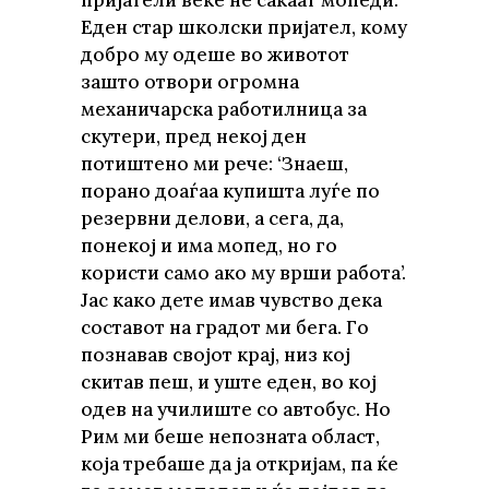
пријатели веќе не сакаат мопеди.
Еден стар школски пријател, кому
добро му одеше во животот
зашто отвори огромна
механичарска работилница за
скутери, пред некој ден
потиштено ми рече: ‘Знаеш,
порано доаѓаа купишта луѓе по
резервни делови, а сега, да,
понекој и има мопед, но го
користи само ако му врши работа’.
Јас како дете имав чувство дека
составот на градот ми бега. Го
познавав својот крај, низ кој
скитав пеш, и уште еден, во кој
одев на училиште со автобус. Но
Рим ми беше непозната област,
која требаше да ја откријам, па ќе