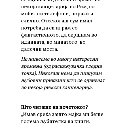
некоја канцеларија во Рим, со
мобилни телефони, пораки и
слично. Отсекогаш сум имал
потреба да си играм со
фантастичното, да скршнам во
иднината, во минатото, во
далечни места.“
Не живееме во многу интересни
времиња (од раскажувачка гледна
точка). Никогаш нема да пишувам
љубовни приказни што се одвиваат
во некоја римска канцеларија.
Што читаше на почетокот?
„Имав среќа зашто мајка ми беше
голема љубителка на книги.