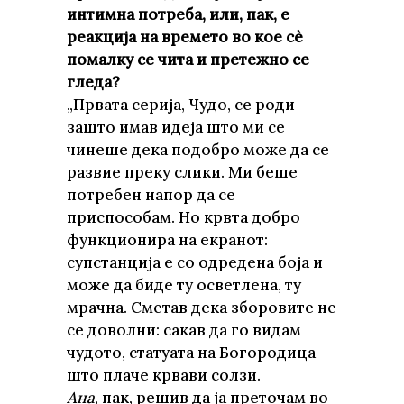
интимна потреба, или, пак, е
реакција на времето во кое сè
помалку се чита и претежно се
гледа?
„Првата серија, Чудо, се роди
зашто имав идеја што ми се
чинеше дека подобро може да се
развие преку слики. Ми беше
потребен напор да се
приспособам. Но крвта добро
функционира на екранот:
супстанција е со одредена боја и
може да биде ту осветлена, ту
мрачна. Сметав дека зборовите не
се доволни: сакав да го видам
чудото, статуата на Богородица
што плаче крвави солзи.
Ана
, пак, решив да ја преточам во