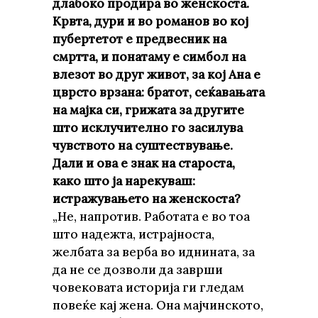
длабоко продира во женскоста.
Крвта, дури и во романов во кој
пубертетот е предвесник на
смртта, и понатаму е симбол на
влезот во друг живот, за кој Ана е
цврсто врзана: братот, сеќавањата
на мајка си, грижата за другите
што исклучително го засилува
чувството на суштествување.
Дали и ова е знак на староста,
како што ја нарекуваш:
истражувањето на женскоста?
„Не, напротив. Работата е во тоа
што надежта, истрајноста,
желбата за верба во иднината, за
да не се дозволи да заврши
човековата историја ги гледам
повеќе кај жена. Она мајчинското,