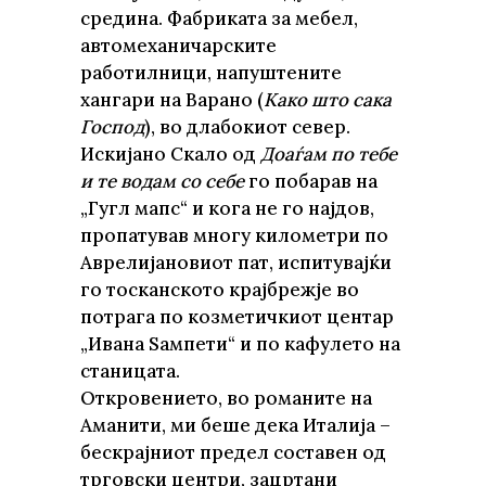
средина. Фабриката за мебел,
автомеханичарските
работилници, напуштените
хангари на Варано (
Како што сака
Господ
), во длабокиот север.
Искијано Скало од
Доаѓам по тебе
и те водам со себе
го побарав на
„Гугл мапс“ и кога не го најдов,
пропатував многу километри по
Аврелијановиот пат, испитувајќи
го тосканското крајбрежје во
потрага по козметичкиот центар
„Ивана Ѕампети“ и по кафулето на
станицата.
Откровението, во романите на
Аманити, ми беше дека Италија –
бескрајниот предел составен од
трговски центри, зацртани