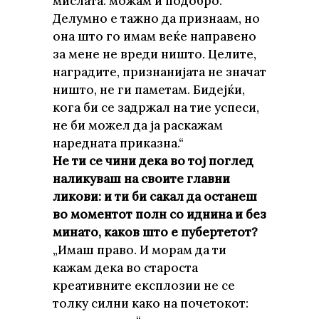
мислата: можам и подобро.
Делумно е тажно да признаам, но
она што го имам веќе направено
за мене не вреди ништо. Целите,
наградите, признанијата не значат
ништо, не ги паметам. Бидејќи,
кога би се задржал на тие успеси,
не би можел да ја раскажам
наредната приказна.“
Не ти се чини дека во тој поглед
наликуваш на своите главни
ликови: и ти би сакал да останеш
во моментот полн со иднина и без
минато, каков што е пубертетот?
„Имаш право. И морам да ти
кажам дека во староста
креативните експлозии не се
толку силни како на почетокот: