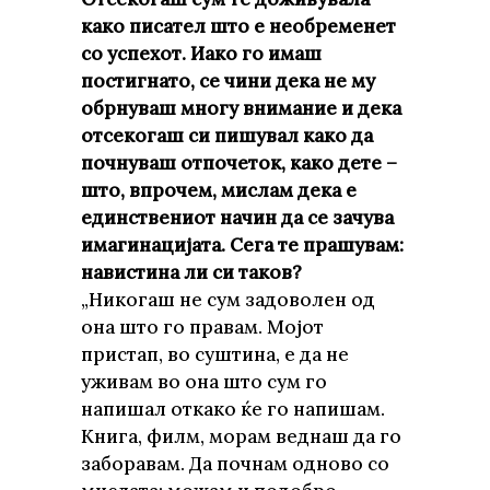
како писател што е необременет
со успехот. Иако го имаш
постигнато, се чини дека не му
обрнуваш многу внимание и дека
отсекогаш си пишувал како да
почнуваш отпочеток, како дете –
што, впрочем, мислам дека е
единствениот начин да се зачува
имагинацијата. Сега те прашувам:
навистина ли си таков?
„Никогаш не сум задоволен од
она што го правам. Мојот
пристап, во суштина, е да не
уживам во она што сум го
напишал откако ќе го напишам.
Книга, филм, морам веднаш да го
заборавам. Да почнам одново со