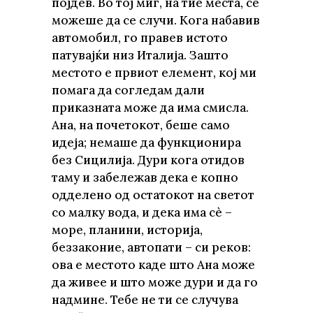
појдев. Во тој миг, на тие места, сè
можеше да се случи. Кога набавив
автомобил, го правев истото
патувајќи низ Италија. Зашто
местото е првиот елемент, кој ми
помага да согледам дали
приказната може да има смисла.
Ана, на почетокот, беше само
идеја; немаше да функционира
без Сицилија. Дури кога отидов
таму и забележав дека е копно
одделено од остатокот на светот
со малку вода, и дека има сè –
море, планини, историја,
беззаконие, автопати – си реков:
ова е местото каде што Ана може
да живее и што може дури и да го
надмине. Тебе не ти се случува