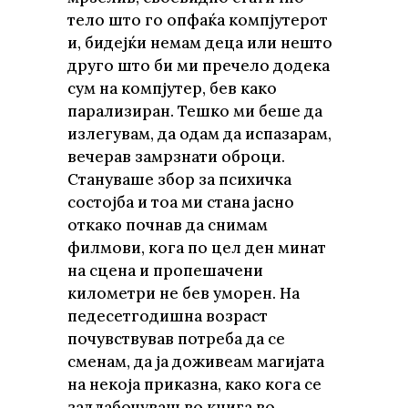
тело што го опфаќа компјутерот
и, бидејќи немам деца или нешто
друго што би ми пречело додека
сум на компјутер, бев како
парализиран. Тешко ми беше да
излегувам, да одам да испазарам,
вечерав замрзнати оброци.
Стануваше збор за психичка
состојба и тоа ми стана јасно
откако почнав да снимам
филмови, кога по цел ден минат
на сцена и пропешачени
километри не бев уморен. На
педесетгодишна возраст
почувствував потреба да се
сменам, да ја доживеам магијата
на некоја приказна, како кога се
задлабочуваш во книга во