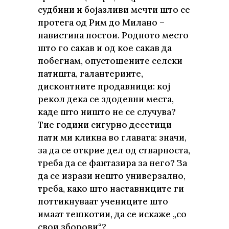
судбини и бојазливи мечти што се
протега од Рим до Милано –
навистина постои. Родното место
што го сакав и од кое сакав да
побегнам, опустошените селски
патишта, галантериите,
дисконтните продавници: кој
рекол дека се здодевни места,
каде што ништо не се случува?
Тие години сигурно десетици
пати ми кликна во главата: значи,
за да се открие дел од стварноста,
треба да се фантазира за него? За
да се изрази нешто универзално,
треба, како што наставниците ги
поттикнуваат учениците што
имаат тешкотии, да се искаже „со
свои зборови“?