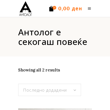
ден
0,00
0
Нема производи.
Антолог е
секогаш повеќе
Sorted
Showing all 2 results
by
Последно додадени
latest