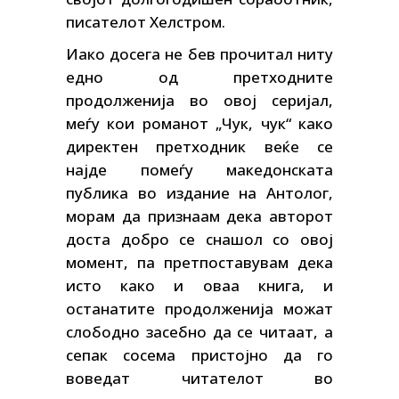
писателот Хелстром.
Иако досега не бев прочитал ниту
едно од претходните
продолженија во овој серијал,
меѓу кои романот „Чук, чук“ како
директен претходник веќе се
најде помеѓу македонската
публика во издание на Антолог,
морам да признаам дека авторот
доста добро се снашол со овој
момент, па претпоставувам дека
исто како и оваа книга, и
останатите продолженија можат
слободно засебно да се читаат, а
сепак сосема пристојно да го
воведат читателот во