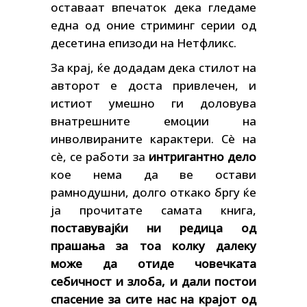
оставаат впечаток дека гледаме
една од оние стриминг серии од
десетина епизоди на Нетфликс.
За крај, ќе додадам дека стилот на
авторот е доста привлечен, и
истиот умешно ги доловува
внатрешните емоции на
инволвираните карактери. Сè на
сè, се работи за
интригантно дело
кое нема да ве остави
рамнодушни, долго откако бргу ќе
ја прочитате самата книга,
поставувајќи ни редица од
прашања за тоа колку далеку
може да отиде човечката
себичност и злоба, и дали постои
спасение за сите нас на крајот од