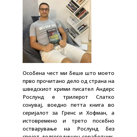
Особена чест ми беше што моето
прво прочитано дело од страна на
шведскиот крими писател Андерс
Рослунд е трилерот Слатко
сонувај, воедно петта книга во
серијалот за Гренс и Хофман, а
истовремено и трето посебно
остварување на Рослунд без
својот долгогодишен соработник,