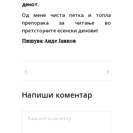
денот.
Од мене чиста петка и топла
препорака за читање во
претстојните есенски денови!
Пишува: Анде Јанков
Напиши коментар