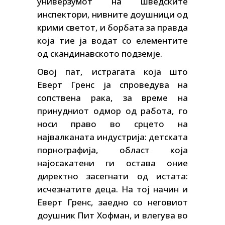
универзумот на шведските
инспектори, нивните доушници од
крими светот, и борбата за правда
која тие ја водат со елементите
од скандинавското подземје.
Овој пат, истрагата која што
Еверт Гренс ја спроведува на
сопствена рака, за време на
принудниот одмор од работа, го
носи право во срцето на
највалканата индустрија: детската
порнографија, област која
најосакатени ги остава оние
директно засегнати од истата:
исчезнатите деца. На тој начин и
Еверт Гренс, заедно со неговиот
доушник Пит Хофман, и влегува во