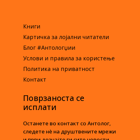
Книги
Картичка за лојални читатели
Блог #Антологџии
Услови и правила за користење
Политика на приватност
Контакт
Поврзаноста се
исплати
Останете во контакт со Антолог,
следете нè на друштвените мрежи
и први дознајте ги сите новости.