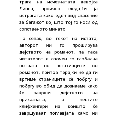
трага на исчезнатата девојка
Линеа, првично гледајќи ја
истрагата како еден вид спасение
за багажот кој што тој го носи од
сопственото минато.
Па сепак, во текот на истата,
авторот ни го проширува
дејството на романот, па така
читателот е соочен со глобална
потрага по негативците во
романот, притоа терајќи нè да ги
вртиме страниците сè побргу и
побргу во обид да дознаеме како
ќе заврши дејството на
приказната, а честите
клифхенгери на коишто ќе
завршуваат поглавјата само ни