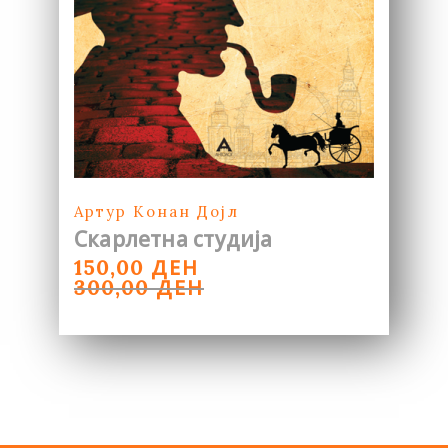
Артур Конан Дојл
Скарлетна студија
ORIGINAL
CURRENT
ДЕН
150,00
PRICE
PRICE
ДЕН
300,00
WAS:
IS:
300,00 ДЕН.
150,00 ДЕН.