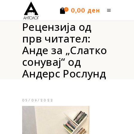
ден
0,00
0
Рецензија од
Нема производи.
прв читател:
Анде за „Слатко
сонувај“ од
Андерс Рослунд
05/09/2022