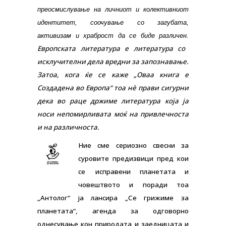
преосмислување на личниот и колективниот
идентитет, соочување со загубата,
активизам и храброст да се биде различен.
Европската литература е литература со
исклучителни дела вредни за запознавање.
Затоа, кога ќе се каже „Оваа книга е
Создадена во Европа“ тоа нè прави сигурни
дека во раце држиме литература која ја
носи непомирливата моќ на привлечноста
и на различноста.
Ние сме сериозно свесни за
суровите предизвици пред кои
се
исправени планетата и
човештвото и поради тоа
„Антолог“ ја лансира „Се грижиме за
планетата“, агенда за одговорно
однесување кон природата и заедницата и