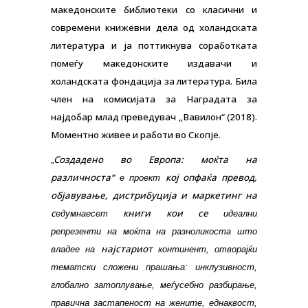
македонските библиотеки со класични и
современи книжевни дела од холандската
литература и ја поттикнува соработката
помеѓу македонските издавачи и
холандската
фондација за литература. Била
член на комисијата за Наградата за
најдобар млад преведувач „Вавилон“ (2018).
Моментно живее и работи во Скопје.
Создадено во Европа: моќта на
„
различноста“
кој опфаќа превод,
е проект
објавување, дистрибуција и маркетинг на
с
книги
кои се
едумнаесет
идеални
репрезенти на моќта на разноликоста што
најстариот
владее на
континент, отворајќи
тематски сложени прашања: инклузивност,
глобално затоплување, меѓусебно разбирање,
правична застапеност на жените, еднаквост,