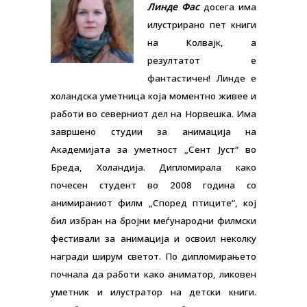
Линде Фас
досега има
илустрирано пет книги
на Колвајк, а
резултатот е
фантастичен! Линде е
холандска уметница која моментно живее и
работи во северниот дел на Норвешка. Има
завршено студии за анимација на
Академијата за уметност „Сент Јуст“ во
Бреда, Холандија. Дипломирала како
почесен студент во 2008 година со
анимираниот филм „Според птиците“, кој
бил избран на бројни меѓународни филмски
фестивали за анимација и освоил неколку
награди ширум светот. По дипломирањето
почнала да работи како аниматор, ликовен
уметник и илустратор на детски книги.