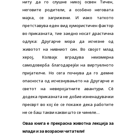
ниту да го слушне никој освен Тичен,
неговите родители, а особено неговата
мајка, се загрижени. И иако таткото
претставува еден вид хумористичен фактор
во приказната, тие заедно носат драстична
одлука: Другарче мора да исчезне од
животот на нивниот син. Во својот млад
херој, Колвајк вградува неизмерна
самодоверба благодарејќи на виртуелното
пријателче. Но сега почнува да го демне
опасноста од исчезнувањето на Другарче и
светот на неверојатните авантури. Сè
додека приказната не добие изненадувачки
пресврт во кој ќе се покаже дека работите
не се баш такви какви што се чинеле…
Оваа книга е прекрасна животна лекција за
млади и за возрасни читатели!