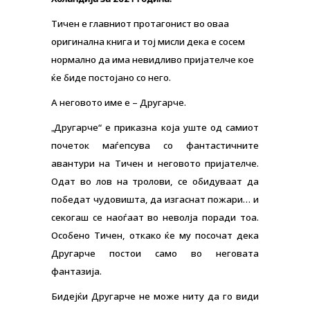
Тичен е главниот протагонист во оваа
оригинална книга и тој мисли дека е сосем
нормално да има невидливо пријателче кое
ќе биде постојано со него.
А неговото име е – Другарче.
Другарче“
е приказна која уште од самиот
„
почеток маѓепсува со фантастичните
авантури на Тичен и неговото пријателче.
Одат во лов на тролови, се обидуваат да
победат чудовишта, да изгаснат пожари… и
секогаш се наоѓаат во неволја поради тоа.
Особено Тичен, откако ќе му посочат дека
Другарче постои само во неговата
фантазија.
Бидејќи Другарче не може ниту да го види