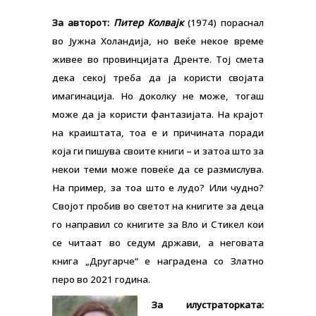
За авторот:
Питер Колвајк
(1974) пораснал
во Јужна Холандија, но веќе некое време
живее во провинцијата Дренте. Тој смета
дека секој треба да ја користи својата
имагинација. Но доколку не може, тогаш
може да ја користи фантазијата. На крајот
на краиштата, тоа е и причината поради
која ги пишува своите книги – и затоа што за
некои теми може повеќе да се размислува.
На пример, за тоа што е лудо? Или чудно?
Својот пробив во светот на книгите за деца
го направил со книгите за Вло и Стикел кои
се читаат во седум држави, а неговата
книга „Другарче“ е наградена со Златно
перо во 2021 година.
За илустраторката: