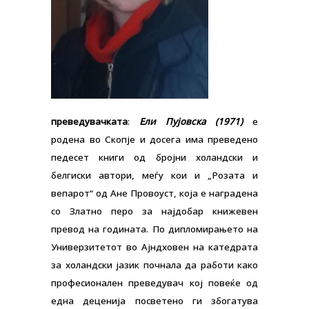
преведувачката
:
Ели Пујовска
(1971)
е
родена во Скопје и досега има преведено
педесет книги од бројни холандски и
белгиски автори, меѓу кои и „Розата и
вепарот“ од Ане Провоуст, која е наградена
со Златно перо за најдобар книжевен
превод на годината. По дипломирањето на
Универзитетот во Ајндховен на катедрата
за холандски јазик почнала да работи како
професионален преведувач кој повеќе од
една деценија посветено ги збогатува