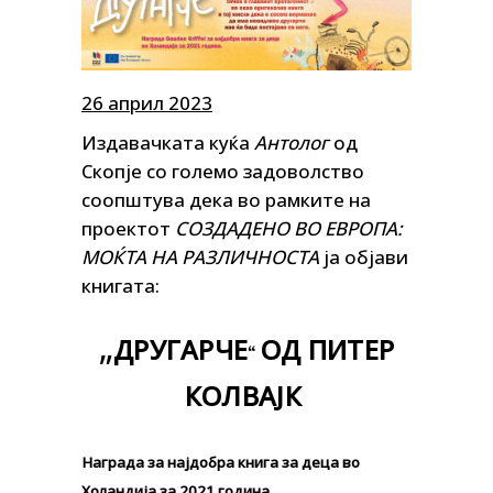
26 април 2023
Издавачката куќа
Антолог
од
Скопје со големо задоволство
соопштува дека во рамките на
проектот
СОЗДАДЕНО ВО ЕВРОПА:
МОЌТА НА РАЗЛИЧНОСТА
ја објави
книгата:
„
ДРУГАРЧЕ
ОД
ПИТЕР
“
КОЛВАЈК
Награда за најдобра книга за деца во
Холандија за 2021 година.