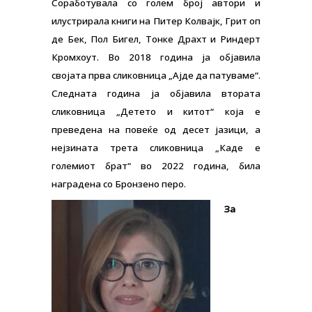
Соработувала со голем број автори и
илустрирала книги на Питер
Колвајк, Грит оп
де Бек, Пол Бигел, Тонке Драхт и Риндерт
Кромхоут. Во 2018 година ја објавила
својата прва сликовница „Ајде да патуваме“.
Следната година ја објавила втората
сликовница „Детето и китот“ која е
преведена на повеќе од десет јазици, а
нејзината трета сликовница „Каде е
големиот брат“ во 2022 година, била
наградена со Бронзено перо.
За