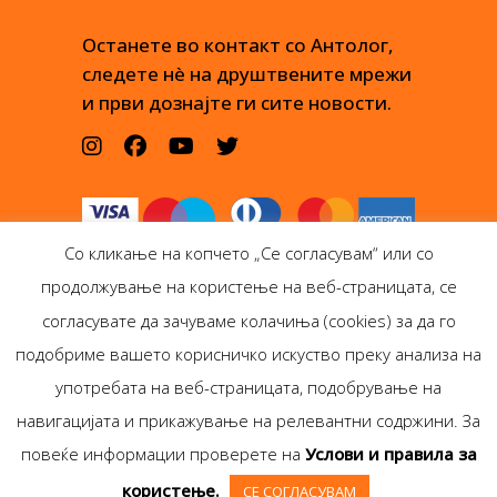
Останете во контакт со Антолог,
следете нè на друштвените мрежи
и први дознајте ги сите новости.
Со кликање на копчето „Се согласувам“ или со
продолжување на користење на веб-страницата, се
согласувате да зачуваме колачиња (cookies) за да го
подобриме вашето корисничко искуство преку анализа на
Антолог Боокс дооел
употребата на веб-страницата, подобрување на
Ѓорѓи Пулевски 29-лок.
навигацијата и прикажување на релевантни содржини. За
1, Скопје
повеќе информации проверете на
Услови и правила за
Copyright © Antolog
користење.
СЕ СОГЛАСУВАМ
Books 1999-2020