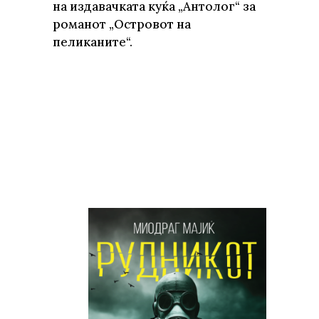
на издавачката куќа „Антолог“ за
романот „Островот на
пеликаните“.