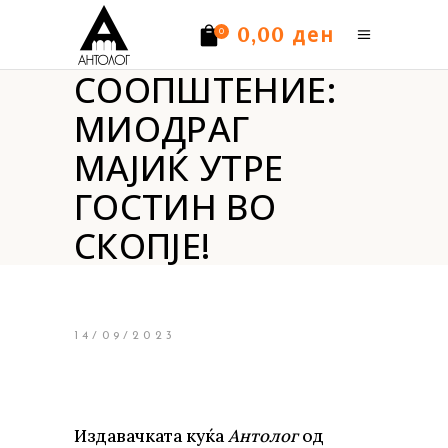
ден
0,00
0
СООПШТЕНИЕ:
Нема производи.
МИОДРАГ
МАЈИЌ УТРЕ
ГОСТИН ВО
СКОПЈЕ!
14/09/2023
Издавачката куќа
Антолог
од