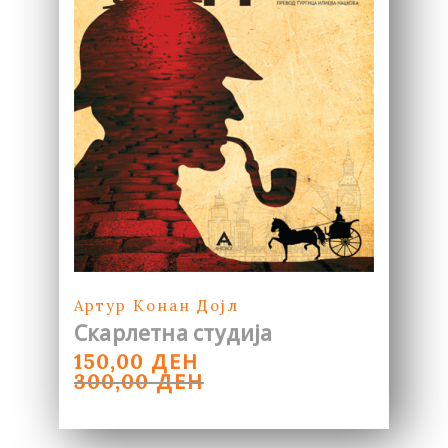
Артур Конан Дојл
Скарлетна студија
ORIGINAL
CURRENT
ДЕН
150,00
PRICE
PRICE
ДЕН
300,00
WAS:
IS:
300,00 ДЕН.
150,00 ДЕН.