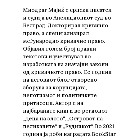
Миодраг Мајиќ е српски писател
и судија во Апелациониот суд во
Белград. Докторирал кривично
право, а специјализирал
меѓународно кривично право.
Објавил голем број правни
текстови и учествувал во
изработката на значајни закони
од кривичното право. Со години
на неговиот блог отворено
зборува за корупцијата,
непотизмот и политичките
притисоци. Автор е на
најбараните книги во регионот –
„Деца на злото“, „Островот на
пеликаните“ и „Рудникот“. Во 2021
година ја доби наградата BookStar