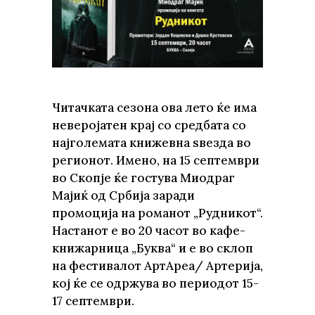
Читачката сезона ова лето ќе има
неверојатен крај со средбата со
најголемата книжевна ѕвезда во
регионот. Имено, на 15 септември
во Скопје ќе гостува Миодраг
Мајиќ од Србија заради
промоција на романот „Рудникот“.
Настанот е во 20 часот во кафе-
книжарница „Буква“ и е во склоп
на фестивалот АртАреа/ Артерија,
кој ќе се одржува во периодот 15-
17 септември.