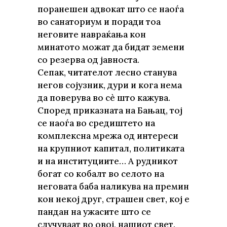
поранешен адвокат што се наоѓа
во санаториум и поради тоа
неговите навраќања кон
минатото можат да бидат земени
со резерва од јавноста.
Сепак, читателот лесно станува
негов сојузник, дури и кога нема
да поверува во сè што кажува.
Според приказната на Бањац, тој
се наоѓа во средиштето на
комплексна мрежа од интереси
на крупниот капитал, политиката
и на институциите… А рудникот
богат со кобалт во селото на
неговата баба наликува на премин
кон некој друг, страшен свет, кој е
пандан на ужасите што се
случуваат во овој, нашиот свет.