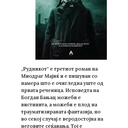
„Рудникот“ е третиот роман на
Миодраг Мајиќ и е пишуван со
намера што е очигледна уште од
првата реченица. Исповедта на
Богдан Бањац можеби е
вистинита, а можеби е плод на
трауматизираната фантазија, но
во секој случај е веродостојна на
неговите сеќавања. Тој е