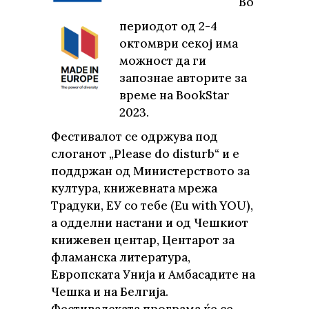
Во
периодот од 2-4
октомври секој има
можност да ги
запознае авторите за
време на BookStar
2023.
Фестивалот се одржува под
слоганот „Please do disturb“ и е
поддржан од Министерството за
култура, книжевната мрежа
Традуки, ЕУ со тебе (Eu with YOU),
а одделни настани и од Чешкиот
книжевен центар, Центарот за
фламанска литература,
Европската Унија и Амбасадите на
Чешка и на Белгија.