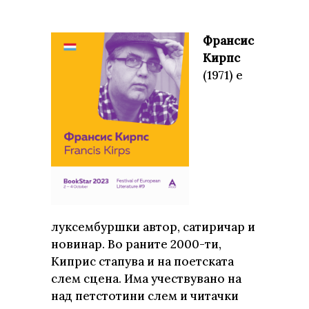
Франсис
Кирпс
(1971) е
луксембуршки автор, сатиричар и
новинар. Во раните 2000-ти,
Киприс стапува и на поетската
слем сцена. Има учествувано на
над петстотини слем и читачки