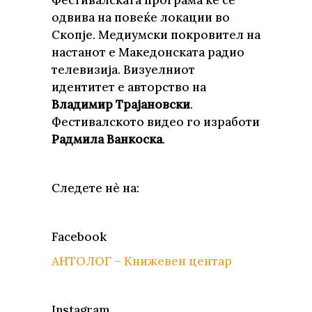
Фестивалската програма ќе се
одвива на повеќе локации во
Скопје. Медиумски покровител на
настанот е Македонската радио
телевизија. Визуелниот
идентитет е авторство на
Владимир Трајановски
.
Фестивалското видео го изработи
Радмила Ванкоска
.
Следете нè на:
Facebook
АНТОЛОГ – Книжевен центар
Instagram