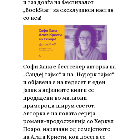
и таа доаѓа на Фестивалот
„BookStar“ за ексклузивен настан
со неа!
Софи Хана е бестселер авторка на
„Сандеј тајмс“ и на „Њујорк тајмс“
и објавена е на педесет и еден
јазик а нејзините книги се
продадени во милиони
примероци ширум светот.
Aвторка е на новата серија
романи-продолженија со Херкул
Поаро, нарачани од семејството
на Агата Кристи, кои досега се