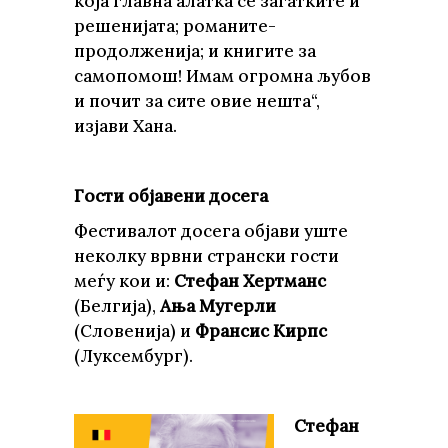
која главна алатка се загатките и
решенијата; романите-
продолженија; и книгите за
самопомош! Имам огромна љубов
и почит за сите овие нешта“,
изјави Хана.
Гости објавени досега
Фестивалот досега објави уште
неколку врвни странски гости
меѓу кои и:
Стефан Хертманс
(Белгија),
Ања Мугерли
(Словенија) и
Франсис Кирпс
(Луксембург).
Стефан