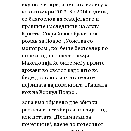
вкупно четири, а петтата излегува
во октомври 2023. Во 2014 година,
со благослов на семејството и
правните наследници на Агата
Кристи, Софи Хана објави нов
роман за Поаро, „Убиства со
монограм“, кој беше бестселер во
повеќе од петнаесет земји.
Македонија ќе биде меѓу првите
држави во светот каде што ќе
биде достапна за читателите
нејзината најнова книга, „Тивката
ноќ на Херкул Поаро“.
Хана има објавено две збирки
раскази и пет збирки поезија – од
кои петтата, „Песимизам за
почетници“, влезе во потесниот