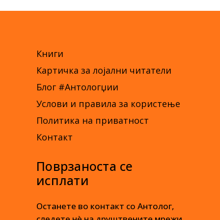
Книги
Картичка за лојални читатели
Блог #Антологџии
Услови и правила за користење
Политика на приватност
Контакт
Поврзаноста се
исплати
Останете во контакт со Антолог,
следете нè на друштвените мрежи