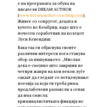
е на програмата за обука на
писатели DREAM AUTHOR
(
www.dreamauthorcoaching.com
).
Живее со сопругот, децата и
кучето во Кембриџ, каде што е
почесен соработник на колеџот
Луси Кевендиш.
Вака таа ги објаснува своите
различни интереси кога станува
збор за пишувањето: „Мислам
дека е смешно што завршив во
четири жанри на кои некои луѓе
сакаат да гледаат со потценување:
поезија за која ти треба рима,
продлабочени размисли а сепак
да има смисла;
криминалистичката фикција во