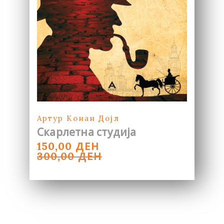
Артур Конан Дојл
Скарлетна студија
ORIGINAL
CURRENT
ДЕН
150,00
PRICE
PRICE
ДЕН
300,00
WAS:
IS:
300,00 ДЕН.
150,00 ДЕН.