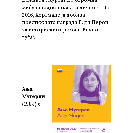
државен лауреат до огромна
меѓународно позната личност. Во
2016, Хертманс ја добива
престижната награда Е. ди Перон
за историскиот роман „Вечно
туѓа“.
Ања
Мугерли
(1984) е