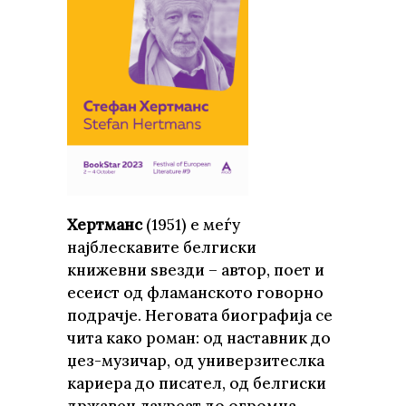
Хертманс
(1951) е меѓу
најблескавите белгиски
книжевни ѕвезди – автор, поет и
есеист од фламанското говорно
подрачје. Неговата биографија се
чита како роман: од наставник до
џез-музичар, од универзитеслка
кариера до писател, од белгиски