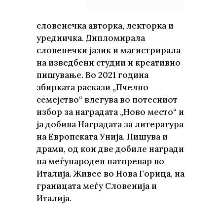
словенечка авторка, лекторка и
уредничка. Дипломирала
словенечки јазик и магистрирала
на изведбени студии и креативно
пишување. Во 2021 година
збирката раскази „Пчелно
семејство“ влегува во потесниот
избор за наградата „Ново место“ и
ја добива Наградата за литература
на Европската Унија. Пишува и
драми, од кои две добиле награди
на меѓународен натпревар во
Италија. Живее во Нова Горица, на
границата меѓу Словенија и
Италија.