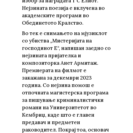
избор за наградата T С Елиот.
Нејзината поезија е вклучена во
академските програми во
Обединетото Кралство.
Во тек е снимањето на мјузиклот
со убиства „Мистеријата на
господинот Е“, напишан заедно со
нејзината пријателка и
композиторка Анет Армитаж.
Премиерата на филмот е
закажана за декември 2023
година. Со нејзина помош е
отпочната магистерска програма
за пишување криминалистички
романи на Универзитетот во
Кембриџ, каде што е главен
предавач и предметен
раководител. Покрај тоа, основач