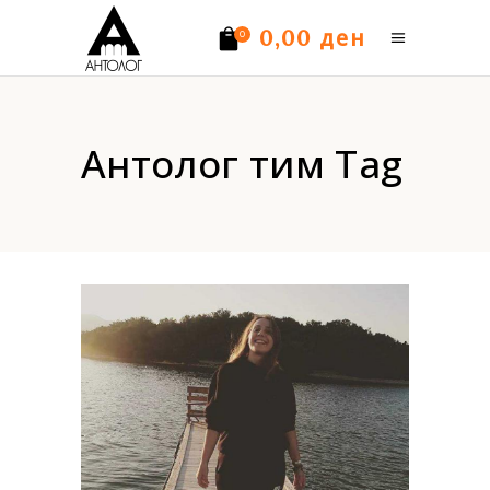
ден
0,00
0
Нема производи.
Антолог тим Tag