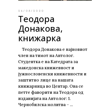
26/08/2020
Теодора
Донакова,
книжарка
Теодора Донакова е најновиот
член на тимот на Антолог.
Студентка е на Катедрата за
македонска книжевност и
јужнословенски книжевности и
заштитно лице на нашата
книжарница во Центар. Ова се
петте фаворити на Теодора од
изданијата на Антолог: 1.
Чернобилска молитва –