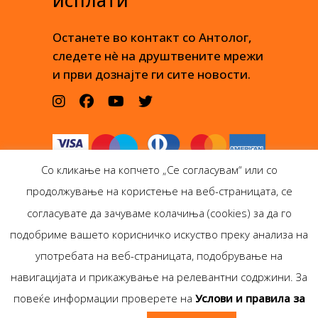
исплати
Останете во контакт со Антолог,
следете нè на друштвените мрежи
и први дознајте ги сите новости.
Со кликање на копчето „Се согласувам“ или со
продолжување на користење на веб-страницата, се
согласувате да зачуваме колачиња (cookies) за да го
подобриме вашето корисничко искуство преку анализа на
Антолог Боокс дооел
употребата на веб-страницата, подобрување на
Ѓорѓи Пулевски 29-лок.
навигацијата и прикажување на релевантни содржини. За
1, Скопје
повеќе информации проверете на
Услови и правила за
Copyright © Antolog