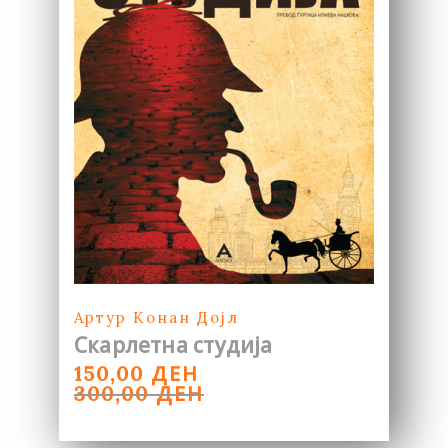
Артур Конан Дојл
Скарлетна студија
ORIGINAL
CURRENT
ДЕН
150,00
PRICE
PRICE
ДЕН
300,00
WAS:
IS:
300,00 ДЕН.
150,00 ДЕН.