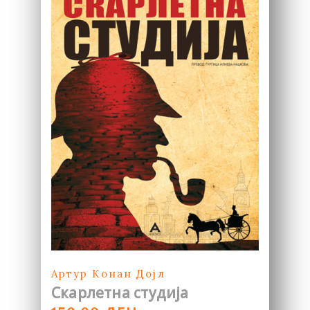
Артур Конан Дојл
Скарлетна студија