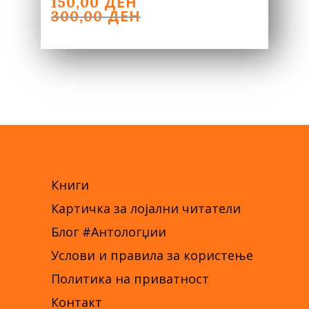
ORIGINAL
CURRENT
ДЕН
150,00
PRICE
PRICE
ДЕН
300,00
WAS:
IS:
300,00 ДЕН.
150,00 ДЕН.
Книги
Картичка за лојални читатели
Блог #Антологџии
Услови и правила за користење
Политика на приватност
Контакт