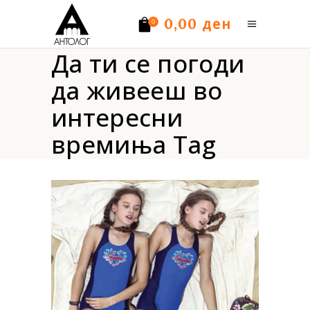
ден
0,00
0
Да ти се погоди
Нема производи.
да живееш во
интересни
времиња Tag