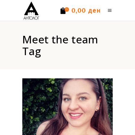
ден
0,00
0
Нема производи.
Meet the team
Tag