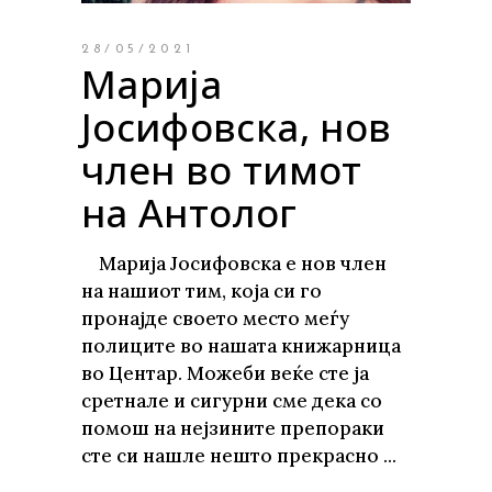
28/05/2021
Марија
Јосифовска, нов
член во тимот
на Антолог
Марија Јосифовска е нов член
на нашиот тим, која си го
пронајде своето место меѓу
полиците во нашата книжарница
во Центар. Можеби веќе сте ја
сретнале и сигурни сме дека со
помош на нејзините препораки
сте си нашле нешто прекрасно