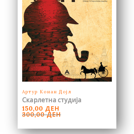
Артур Конан Дојл
Скарлетна студија
ORIGINAL
CURRENT
ДЕН
150,00
PRICE
PRICE
ДЕН
300,00
WAS:
IS:
300,00 ДЕН.
150,00 ДЕН.