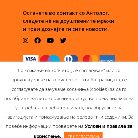
Останете во контакт со Антолог,
следете нè на друштвените мрежи
и први дознајте ги сите новости.
Со кликање на копчето „Се согласувам“ или со
продолжување на користење на веб-страницата, се
согласувате да зачуваме колачиња (cookies) за да го
подобриме вашето корисничко искуство преку анализа на
Антолог Боокс дооел
употребата на веб-страницата, подобрување на
Ѓорѓи Пулевски 29-лок.
навигацијата и прикажување на релевантни содржини. За
1, Скопје
повеќе информации проверете на
Услови и правила за
Copyright © Antolog
користење.
СЕ СОГЛАСУВАМ
Books 1999-2020