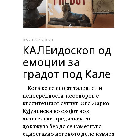
05/05/2021
КАЛЕидоскоп од
емоции за
градот под Кале
Кога ќе се спојат талентот и
непосредноста, неоспорен е
квалитетниот аутпут. Ова Жарко
Кујунџиски во својот нов
читателски предизвик го
докажува без да се наметнува,
едноставно неговото дело извира