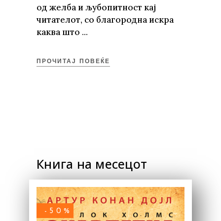
од желба и љубопитност кај
читателот, со благородна искра
каква што
ПРОЧИТАЈ ПОВЕЌЕ
Книга на месецот
-50%