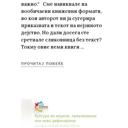
важно.“ Сме навикнале на
вообичаени книжeвни формати,
во кои авторот ни ја сугерира
приказната и текот на нејзиното
дејство. Но дали досега сте
сретнале сликовница без текст?
Токму овие неми книги
ПРОЧИТАЈ ПОВЕЌЕ