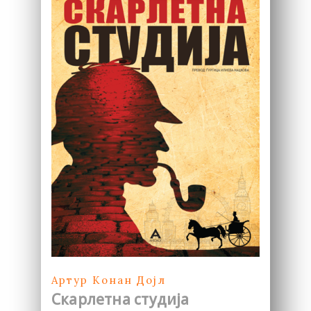
Артур Конан Дојл
Скарлетна студија