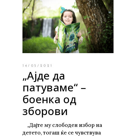
14/05/2021
„Ајде да
патуваме“ –
боенка од
зборови
„Дајте му слободен избор на
детето, тогаш ќе се чувствува