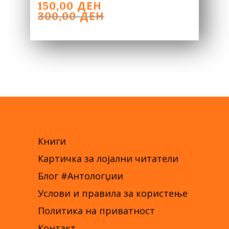
ORIGINAL
CURRENT
ДЕН
150,00
PRICE
PRICE
ДЕН
300,00
WAS:
IS:
300,00 ДЕН.
150,00 ДЕН.
Книги
Картичка за лојални читатели
Блог #Антологџии
Услови и правила за користење
Политика на приватност
Контакт