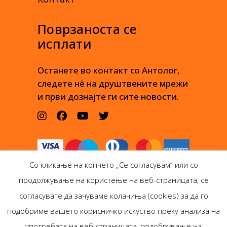
Поврзаноста се
исплати
Останете во контакт со Антолог,
следете нè на друштвените мрежи
и први дознајте ги сите новости.
Со кликање на копчето „Се согласувам“ или со
продолжување на користење на веб-страницата, се
согласувате да зачуваме колачиња (cookies) за да го
подобриме вашето корисничко искуство преку анализа на
Антолог Боокс дооел
употребата на веб-страницата, подобрување на