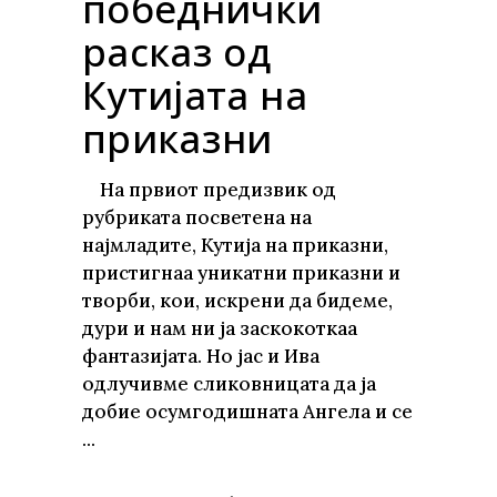
победнички
расказ од
Кутијата на
приказни
На првиот предизвик од
рубриката посветена на
најмладите, Кутија на приказни,
пристигнаа уникатни приказни и
творби, кои, искрени да бидеме,
дури и нам ни ја заскокоткаа
фантазијата. Но јас и Ива
одлучивме сликовницата да ја
добие осумгодишната Ангела и се