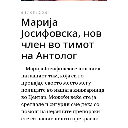
28/05/2021
Марија
Јосифовска, нов
член во тимот
на Антолог
Марија Јосифовска е нов член
на нашиот тим, која си го
пронајде своето место меѓу
полиците во нашата книжарница
во Центар. Можеби веќе сте ја
сретнале и сигурни сме дека со
помош на нејзините препораки
сте си нашле нешто прекрасно