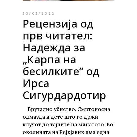
30/03/2022
Рецензија од
прв читател:
Надежда за
„Карпа на
бесилките“ од
Ирса
Сигурдардотир
Брутално убиство. Смртоносна
одмазда и дете што го држи
клучот до тајните на минатото. Во
околината на Рејкјавик има една