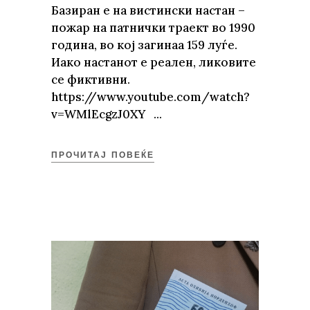
Базиран е на вистински настан –
пожар на патнички траект во 1990
година, во кој загинаа 159 луѓе.
Иако настанот е реален, ликовите
се фиктивни.
https://www.youtube.com/watch?
v=WMlEcgzJ0XY
ПРОЧИТАЈ ПОВЕЌЕ