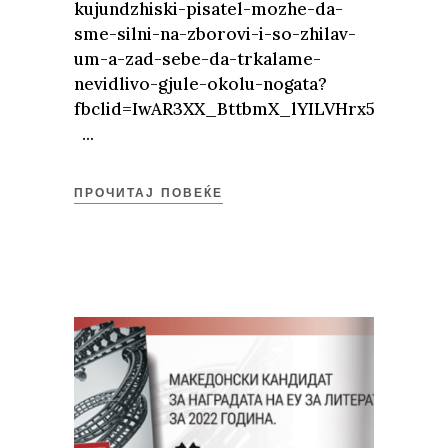
kujundzhiski-pisatel-mozhe-da-
sme-silni-na-zborovi-i-so-zhilav-
um-a-zad-sebe-da-trkalame-
nevidlivo-gjule-okolu-nogata?
fbclid=IwAR3XX_BttbmX_lYILVHrx52q3K5f
ПРОЧИТАЈ ПОВЕЌЕ