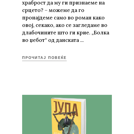
храброст да му ги признаеме на
срцето? – можеме да го
пронајдеме само во роман како
овој, секако, ако се загледаме во
длабочините што ги крие. „Болка
во џебот“ од данската
ПРОЧИТАЈ ПОВЕЌЕ