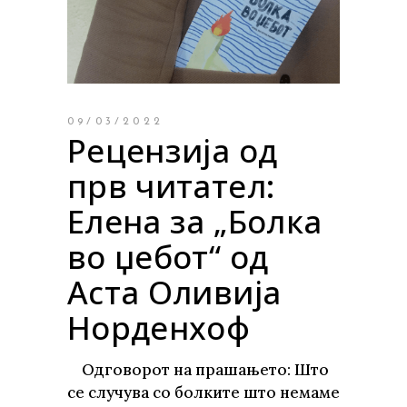
09/03/2022
Рецензија од
прв читател:
Елена за „Болка
во џебот“ од
Аста Оливија
Норденхоф
Одговорот на прашањето: Што
се случува со болките што немаме