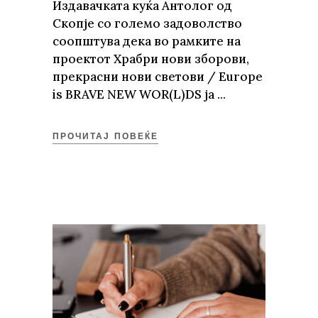
Издавачката куќа Антолог од
Скопје со големо задоволство
соопштува дека во рамките на
проектот Храбри нови зборови,
прекрасни нови светови / Europe
is BRAVE NEW WOR(L)DS ја
ПРОЧИТАЈ ПОВЕЌЕ