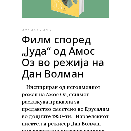
09/03/2022
Филм според
„Јуда“ од Амос
Оз во режија на
Дан Волман
Инспириран од истоимениот
роман на Амос Оз, филмот
раскажува приказна за
предавство сместено во Ерусалим
во доцните 1950-ти. Израелскиот
писател и режисер Дан Волман
има изградено опсежна кариера