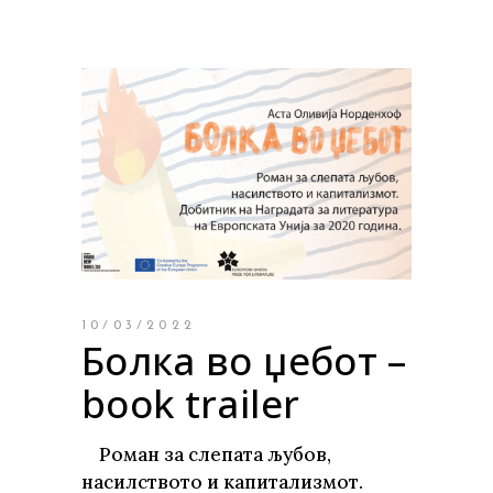
10/03/2022
Болка во џебот –
book trailer
Роман за слепата љубов,
насилството и капитализмот.