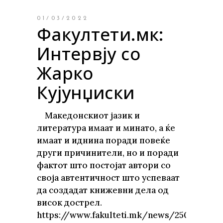
01/03/2022
Факултети.мк:
Интервју со
Жарко
Кујунџиски
Македонскиот јазик и
литература имаат и минато, а ќе
имаат и иднина поради повеќе
други причинители, но и поради
фактот што постојат автори со
своја автентичност што успеваат
да создадат книжевни дела од
висок дострел.
https://www.fakulteti.mk/news/25022022/z