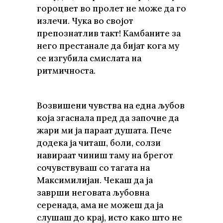
гороцвет во пролет не може да го
излечи. Чука во својот
препознатлив такт! Камбаните за
него престанале да бијат кога му
се изгубила смислата на
ритмичноста.
Возвишени чувства на една љубов
која згаснала пред да започне да
жари ми ја параат душата. Пече
додека ја читаш, боли, солзи
навираат чиниш таму на брегот
сочувствуваш со тагата на
Максимилијан. Чекаш да ја
заврши неговата љубовна
серенада, ама не можеш да ја
слушаш до крај, исто како што не