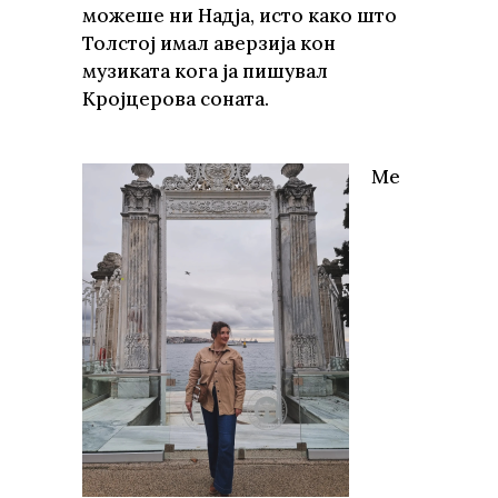
можеше ни Надја, исто како што
Толстој имал аверзија кон
музиката кога ја пишувал
Кројцерова соната.
Ме