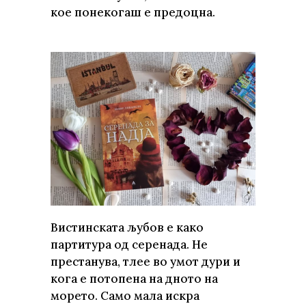
кое понекогаш е предоцна.
Вистинската љубов е како
партитура од серенада. Не
престанува, тлее во умот дури и
кога е потопена на дното на
морето. Само мала искра