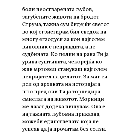
боли неостварената љубов,
загубените животи на бродот
Струма, тажна сум бидејќи светот
во кој егзистирам бил сведок на
многу егзодуси за кои најголем
виновник е неправдата, а не
судбината. Ко пелин на рана Ти ја
урива суштината, чекорејќи ко
жив мртовец стануваш најголем
непријател на џелатот. За миг си
дел од архивата на историјата
што пред очи Ти ја торпедира
смислата на животот. Морници
ме лазат додека пишувам. Ова е
најтажната љубовна приказна,
можеби единствената која не
успеав да ја прочитам без солзи.