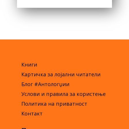
300,00 ДЕН.
150,00 ДЕН.
Книги
Картичка за лојални читатели
Блог #Антологџии
Услови и правила за користење
Политика на приватност
Контакт