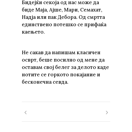
Бидејќи секоја од нас може да
биде Маја, Ајше, Мари, Семахат,
Надја или пак Дебора. Од смртта
единствено потешко се прифаќа
каењето.
Не сакав да напишам класичен
осврт, беше посилно од мене да
оставам свој белег за делото каде
нотите се горкото покајание и
бесконечна севда.