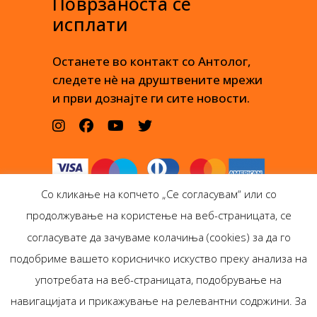
Поврзаноста се
исплати
Останете во контакт со Антолог,
следете нè на друштвените мрежи
и први дознајте ги сите новости.
Со кликање на копчето „Се согласувам“ или со
продолжување на користење на веб-страницата, се
согласувате да зачуваме колачиња (cookies) за да го
подобриме вашето корисничко искуство преку анализа на
Антолог Боокс дооел
употребата на веб-страницата, подобрување на
Ѓорѓи Пулевски 29-лок.
навигацијата и прикажување на релевантни содржини. За
1, Скопје