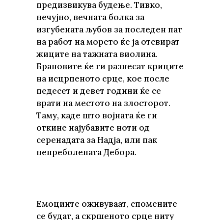
предизвикува будење. Тивко,
нечујно, вечната болка за
изгубената љубов за последен пат
на работ на морето ќе ја отсвират
жиците на тажната виолина.
Брановите ќе ги разнесат криците
на исцрпеното срце, кое после
педесет и девет години ќе се
врати на местото на злосторот.
Таму, каде што војната ќе ги
откине најубавите ноти од
серенадата за Надја, или пак
непреболената Дебора.
Емоциите оживуваат, спомените
се будат, а скршеното срце ниту