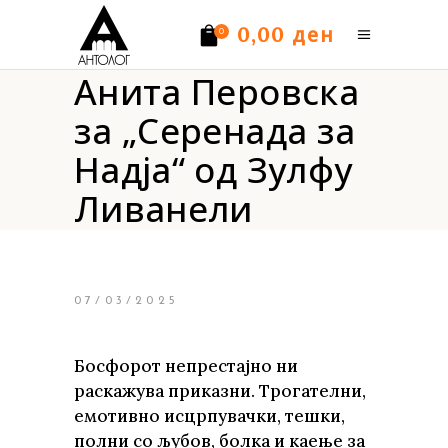
ден
0,00
0
Анита Перовска
Нема производи.
за „Серенада за
Надја“ од Зулфу
Ливанели
07/03/2025
Босфорот непрестајно ни
раскажува приказни. Трогателни,
емотивно исцрпувачки, тешки,
полни со љубов, болка и каење за