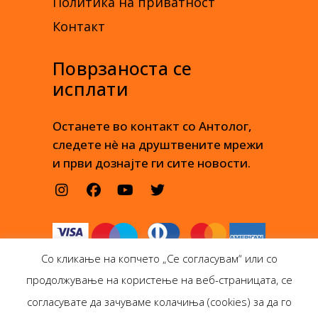
Политика на приватност
Контакт
Поврзаноста се
исплати
Останете во контакт со Антолог,
следете нè на друштвените мрежи
и први дознајте ги сите новости.
Со кликање на копчето „Се согласувам“ или со
продолжување на користење на веб-страницата, се
согласувате да зачуваме колачиња (cookies) за да го