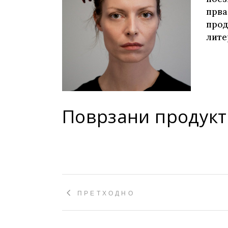
Young adult
прва
Си
Сите фикција
прод
лите
Поврзани продукт
ПРЕТХОДНО