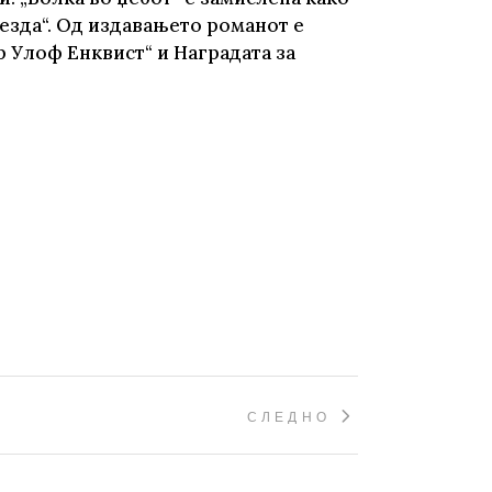
езда“. Од издавањето романот е
 Улоф Енквист“ и Наградата за
СЛЕДНО