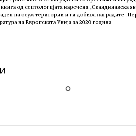
 книга од септологијата наречена „Скандинавска ѕв
те нефикција
аден на осум територии и ги добива наградите „Пер
ратура на Европската Унија за 2020 година.
и