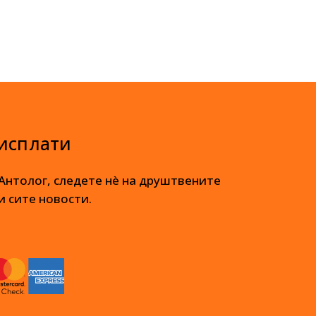
 исплати
 Антолог, следете нè на друштвените
и сите новости.