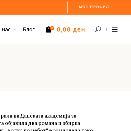
МОЈ ПРОФИЛ
ден
 нас
Блог
0,00
0
Нема производи.
ирала на Данската академија за
а објавила два романа и збирка
. „Болка во џебот“ е замислена како