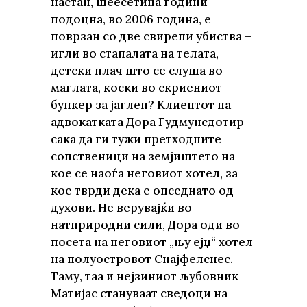
настан, шеесетина години
подоцна, во 2006 година, е
поврзан со две свирепи убиства –
игли во стапалата на телата,
детски плач што се слуша во
маглата, коски во скриениот
бункер за јаглен? Клиентот на
адвокатката Дора Гудмунсдотир
сака да ги тужи претходните
сопственици на земјиштето на
кое се наоѓа неговиот хотел, за
кое тврди дека е опседнато од
духови. Не верувајќи во
натприродни сили, Дора оди во
посета на неговиот „њу ејџ“ хотел
на полуостровот Снајфелснес.
Таму, таа и нејзиниот љубовник
Матијас стануваат сведоци на