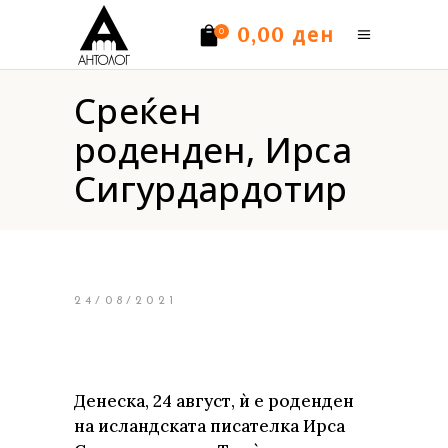
ден
0,00
0
Среќен
Нема производи.
роденден, Ирса
Сигурдардотир
24/08/2021
Денеска, 24 август, ѝ е роденден
на исландската писателка Ирса