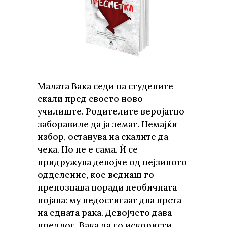
Малата Вака седи на студените
скали пред своето ново
училиште. Родителите веројатно
заборавиле да ја земат. Немајќи
избор, останува на скалите да
чека. Но не е сама. Ѝ се
придружува девојче од нејзиното
одделение, кое веднаш го
препознава поради необичната
појава: му недостигаат два прста
на едната рака. Девојчето дава
предлог. Вака да го искористи