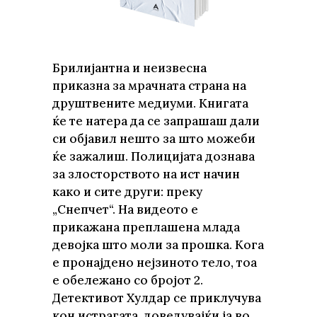
Брилијантна и неизвесна
приказна за мрачната страна на
друштвените медиуми. Книгата
ќе те натера да се запрашаш дали
си објавил нешто за што можеби
ќе зажалиш. Полицијата дознава
за злосторството на ист начин
како и сите други: преку
„Снепчет“. На видеото е
прикажана преплашена млада
девојка што моли за прошка. Кога
е пронајдено нејзиното тело, тоа
е обележано со бројот 2.
Детективот Хулдар се приклучува
кон истрагата, доведувајќи ја во