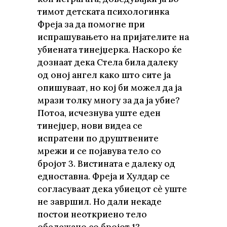
тимот детската психологинка
Фреја за да помогне при
испрашувањето на пријателите на
убиената тинејџерка. Наскоро ќе
дознаат дека Стела била далеку
од оној ангел како што сите ја
опишуваат, но кој би можел да ја
мрази толку многу за да ја убие?
Потоа, исчезнува уште еден
тинејџер, нови видеа се
испратени по друштвените
мрежи и се појавува тело со
бројот 3. Вистината е далеку од
едноставна. Фреја и Хулдар се
согласуваат дека убиецот сè уште
не завршил. Но дали некаде
постои неоткриено тело