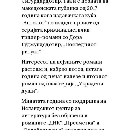
Сигурдардотир. Таа ѝ е позната на
македонската публика од 2017
година кога издавачката куќа
„Антолог“ го издаде првиот од
серијата криминалистички
трилер-романи со Дора
Гудмундсдотир, „Последниот
ритуал“.
Интересот на нејзините романи
растеше и, набрзо потоа, истата
година од печат излезе и вториот
роман од оваа серија, „Украдени
души“.
Минатата година со поддршка на
Исландскиот центар за
литература беа објавени и
романите „ДНК“, „Пресметка“ и