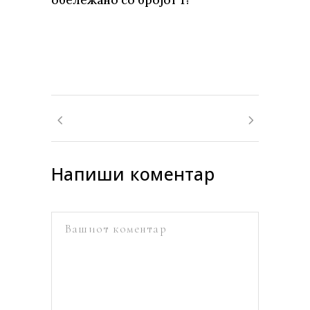
обележано со бројот 1?
Напиши коментар