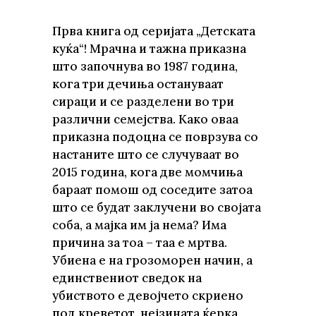
Прва книга од серијата „Детската
куќа“! Мрачна и тажна приказна
што започнува во 1987 година,
кога три дечиња остануваат
сираци и се разделени во три
различни семејства. Како оваа
приказна подоцна се поврзува со
настаните што се случуваат во
2015 година, кога две момчиња
бараат помош од соседите затоа
што се будат заклучени во својата
соба, а мајка им ја нема? Има
причина за тоа – таа е мртва.
Убиена е на грозоморен начин, а
единствениот сведок на
убиството е девојчето скриено
под креветот, нејзината ќерка,