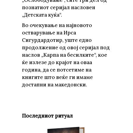
„Ослободување“, сите три дел од
познатиот серијал насловен
„Детската куќа“.
Во очекување на најновото
остварување на Ирса
Сигурдардотир, уште едно
продолжение од овој серијал под
наслов „Карпа на бесилките“, кое
ќе излезе до крајот на оваа
година, да се потсетиме на
книгите што веќе ги имаме
достапни на македонски.
Последниот ритуал