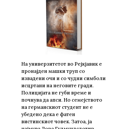
На универзитетот во Рејкјавик е
пронајден машки труп со
извадени очи и со чудни симболи
исцртани на неговите гради.
Полицијата не губи време и
почнува да апси. Но семејството
на германскиот студент не е
убедено дека е фатен
вистинскиот човек. Затоа, ја
најмува Дора Гудмундсдотир,