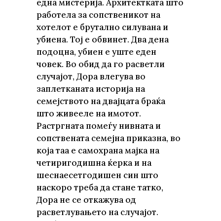
една мистерија. Архитектката што
работела за сопственикот на
хотелот е брутално силувана и
убиена. Тој е обвинет. Два дена
подоцна, убиен е уште еден
човек. Во обид да го расветли
случајот, Дора влегува во
заплетканата историја на
семејството на двајцата браќа
што живееле на имотот.
Растргната помеѓу нивната и
сопствената семејна приказна, во
која таа е самохрана мајка на
четиригодишна ќерка и на
шеснаесетгодишен син што
наскоро треба да стане татко,
Дора не се откажува од
расветлувањето на случајот.