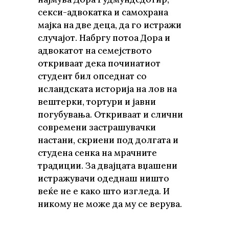
секси-адвокатка и самохрана
мајка на две деца, да го истражи
случајот. Набргу потоа Дора и
адвокатот на семејството
откриваат дека починатиот
студент бил опседнат со
исландската историја на лов на
вештерки, тортури и јавни
погубувања. Откриваат и слични
современи застрашувачки
настани, скриени под долгата и
студена сенка на мрачните
традиции. За двајцата вџашени
истражувачи одеднаш ништо
веќе не е како што изгледа. И
никому не може да му се верува.