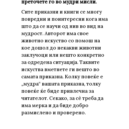
преточете го
во
мудри мисли
.
Сите приказни и книги се многу
повредни и поинтересни кога има
што да се научи од нив во вид на
мудрост. Авторот има свое
животно искуство со помош на
кое дошол до некакви животни
заклучоци или нешто конкретно
за одредена ситуација. Таквите
искуства вметнете ги вешто во
самата приказна. Колку повеќе е
„мудра“ вашата приказна, толку
повеќе ќе биде привлечна за
читателот. Секако, за сѐ треба да
има мерка и да биде добро
размислено и проверено.