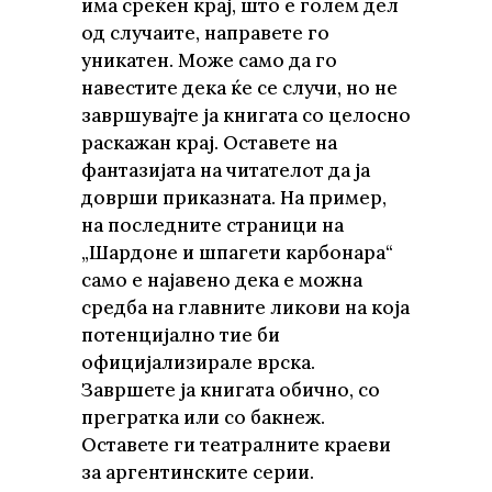
има среќен крај, што е голем дел
од случаите, направете го
уникатен. Може само да го
навестите дека ќе се случи, но не
завршувајте ја книгата со целосно
раскажан крај. Оставете на
фантазијата на читателот да ја
доврши приказната. На пример,
на последните страници на
„Шардоне и шпагети карбонара“
само е најавено дека е можна
средба на главните ликови на која
потенцијално тие би
официјализирале врска.
Завршете ја книгата обично, со
прегратка или со бакнеж.
Оставете ги театралните краеви
за аргентинските серии.