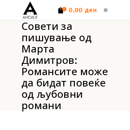
ден
0,00
0
Совети за
Нема производи.
пишување од
Марта
Димитров:
Романсите може
да бидат повеќе
од љубовни
романи