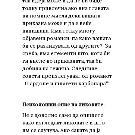
таа идеја може и да не ви биде
толку привлечна ако низ главата
ви помине мисла дека вашата
приказна може и да е веќе
напишана. Има толку многу
објавени романси, па како вашата
би се разликувала од другите?! За
среќа, има елементи што, кога би
ги внеле во приказната, таа би
добила на тежина. Следниве
совети произлегуваат од романот
„Шардоне и шпагети карбонара“:
Психолошки опис на ликовите
.
Не е доволно само да опишете
како изгледаат ликовите и што
им се случува. Ако сакате да ја