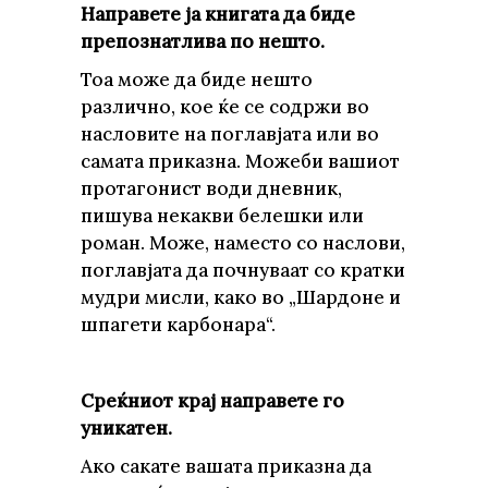
Направете ја книгата да биде
препознатлива по нешто
.
Тоа може да биде нешто
различно, кое ќе се содржи во
насловите на поглавјата или во
самата приказна. Можеби вашиот
протагонист води дневник,
пишува некакви белешки или
роман. Може, наместо со наслови,
поглавјата да почнуваат со кратки
мудри мисли, како во „Шардоне и
шпагети карбонара“.
Среќниот крај направете го
уникатен
.
Ако сакате вашата приказна да