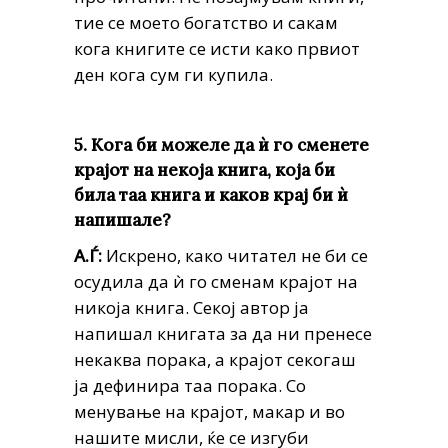
тие се моето богатство и сакам
кога книгите се исти како првиот
ден кога сум ги купила.
5. Кога би можеле да ѝ го сменете
крајот на некоја книга, која би
била таа книга и каков крај би ѝ
напишале?
А.Ѓ:
Искрено, како читател не би се
осудила да ѝ го сменам крајот на
никоја книга. Секој автор ја
напишал книгата за да ни пренесе
некаква порака, а крајот секогаш
ја дефинира таа порака. Со
менување на крајот, макар и во
нашите мисли, ќе се изгуби