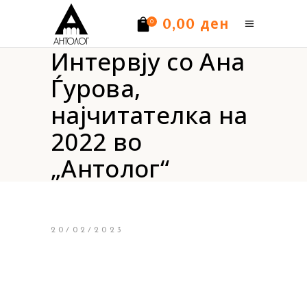
ден
0,00
0
Интервју со Ана
Нема производи.
Ѓурова,
најчитателка на
2022 во
„Антолог“
20/02/2023