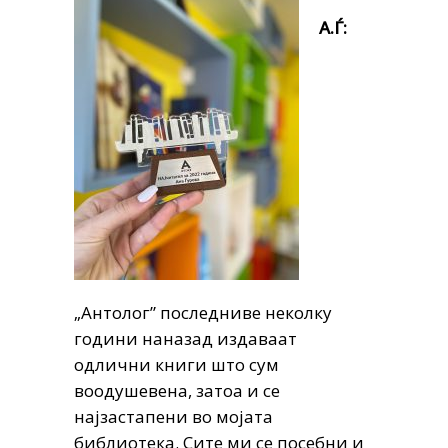
А.Ѓ:
„Антолог” последниве неколку
години наназад издаваат
одлични книги што сум
воодушевена, затоа и се
најзастапени во мојата
библиотека. Сите ми се посебни и