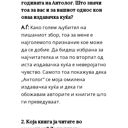
годината на Антолог. Што значи
тоа за вас и за вашиот однос кон
оваа издавачка куќа?
A.Ѓ:
Како голем љубител на
пишаниот збор, тоа за мене е
најголемото признание кое може
да се добие. Да бидеш избрана за
најчитателка и тоа по вторпат од
иста издавачка куќа е неверојатно
чувство. Самото тоа покажува дека
„Антолог” се моја омилена
издавачка куќа и дека ги
обожавам авторите и книгите што
ги преведуваат.
2. Која книга ја читате во