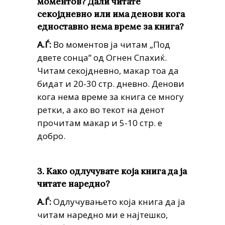
моментов? Дали читате
секојдневно или има денови кога
едноставно нема време за книга?
А.Ѓ:
Во моментов ја читам „Под
двете сонца” од Огнен Спахиќ.
Читам секојдневно, макар тоа да
бидат и 20-30 стр. дневно. Денови
кога нема време за книга се многу
ретки, а ако во текот на денот
прочитам макар и 5-10 стр. е
добро.
3. Како одлучувате која книга да ја
читате наредно?
А.Ѓ:
Одлучувањето која книга да ја
читам наредно ми е најтешко,