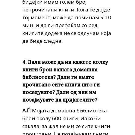
бидејќи имам голем број
непрочитани книги. Кога ќе дојде
тој момент, може да поминам 5-10
мин. и да ги префаќам со ред
книгите додека не се одлучам која
да биде следна.
4. Дали може да ни кажете колку
книги брои вашата домашна
библиотека? Дали ги имате
прочитано сите книги што ги
поседувате? Дали од нив им
позајмувате на пријателите?
А.Ѓ:
Мојата домашна библиотека
брои околу 600 книги. Иако би
сакала, за жал не ми се сите книги
прочитани. Не позајмувам книги,