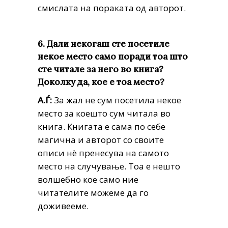
смислата на пораката од авторот.
6. Дали некогаш сте посетиле
некое место само поради тоа што
сте читале за него во книга?
Доколку да, кое е тоа место?
А.Ѓ:
За жал не сум посетила некое
место за коешто сум читала во
книга. Книгата е сама по себе
магична и авторот со своите
описи нè пренесува на самото
место на случување. Тоа е нешто
волшебно кое само ние
читателите можеме да го
доживееме.