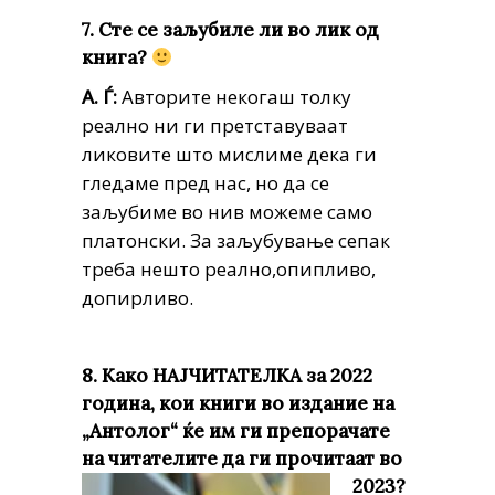
7. Сте се заљубиле ли во лик од
книга?
А. Ѓ:
Авторите некогаш толку
реално ни ги претставуваат
ликовите што мислиме дека ги
гледаме пред нас, но да се
заљубиме во нив можеме само
платонски. За заљубување сепак
треба нешто реално,опипливо,
допирливо.
8. Како НАЈЧИТАТЕЛКА за 2022
година, кои книги во издание на
„Антолог“ ќе им ги препорачате
на читателите да ги прочитаат во
2023?