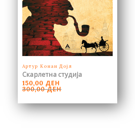
Артур Конан Дојл
Скарлетна студија
ORIGINAL
CURRENT
ДЕН
150,00
PRICE
PRICE
ДЕН
300,00
WAS:
IS:
300,00 ДЕН.
150,00 ДЕН.