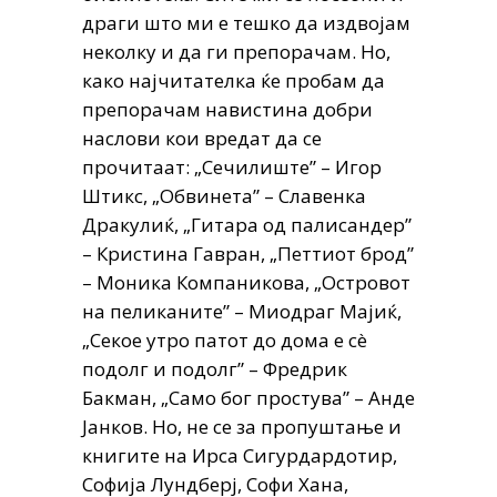
драги што ми е тешко да издвојам
неколку и да ги препорачам. Но,
како најчитателка ќе пробам да
препорачам навистина добри
наслови кои вредат да се
прочитаат: „Сечилиште” – Игор
Штикс, „Обвинета” – Славенка
Дракулиќ, „Гитара од палисандер”
– Кристина Гавран, „Петтиот брод”
– Моника Компаникова, „Островот
на пеликаните” – Миодраг Мајиќ,
„Секое утро патот до дома е сè
подолг и подолг” – Фредрик
Бакман, „Само бог простува” – Анде
Јанков. Но, не се за пропуштање и
книгите на Ирса Сигурдардотир,
Софија Лундберј, Софи Хана,