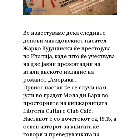
Ве известуваме дека следните
денови македонскиот писател
Жарко Кујунџиски ќе престојува
во Италија, каде што ќе учествува
на две јавни презентации на
италијанското издание на
романот „Америка“.
Првиот настан ќе се случи на 6
јули во градот Мола ди Бари во
просториите на книжарницата
Libreria Culture Club Cafè.
Настанот е со почетокот од 19.15, а
освен авторот за книгата ќе
говори и преведувачката на