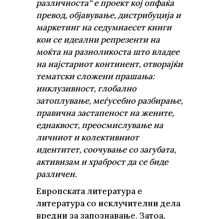
различноста“ е проект кој опфаќа
превод, објавување, дистрибуција и
маркетинг на седумнаесет книги
кои се идеални репрезенти на
моќта на разноликоста што владее
на најстариот континент, отворајќи
тематски сложени прашања:
инклузивност, глобално
затоплување, меѓусебно разбирање,
правична застапеност на жените,
еднаквост, преосмислување на
личниот и колективниот
идентитет, соочување со загубата,
активизам и храброст да се биде
различен.
Европската литература е
литература со исклучителни дела
вредни за запознавање. Затоа,