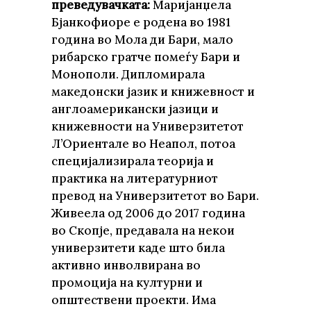
преведувачката:
Маријанџела
Бјанкофиоре е родена во 1981
година во Мола ди Бари, мало
рибарско гратче помеѓу Бари и
Монополи. Дипломирала
македонски јазик и книжевност и
англоамерикански јазици и
книжевности на Универзитетот
Л’Ориентале во Неапол, потоа
специјализирала теорија и
практика на литературниот
превод на Универзитетот во Бари.
Живеела од 2006 до 2017 година
во Скопје, предавала на некои
универзитети каде што била
активно инволвирана во
промоција на културни и
општествени проекти. Има