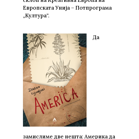
склоп на Креативна Европа на
Европската Унија – Потпрограма
„Култура“.
Да
замислиме две нешта: Америка да