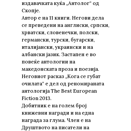
издавачката куќа „Антолог“ од
Скопје.
Автор е на 11 книги. Негови дела
се преведени на англиски, српски,
хрватски, словенечки, полски,
германски, турски, бугарски,
италијански, украински и на
албански јазик. Застапен е во
повеќе антологии на
македонската проза и поезија.
Неговиот расказ „Кога се губат
очилата“ е дел од реномираната
антологија The Best European
Fiction 2013.
Добитник е на голем број
книжевни награди и на една
награда за глума. Член е на
Друштвото на писатели на