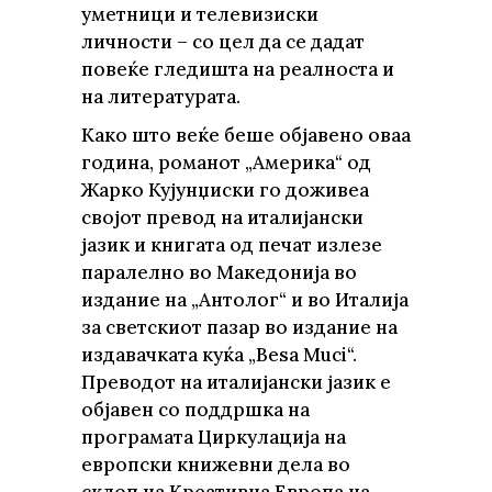
уметници и телевизиски
личности – со цел да се дадат
повеќе гледишта на реалноста и
на литературата.
Како што веќе беше објавено оваа
година, романот „Америка“ од
Жарко Кујунџиски го доживеа
својот превод на италијански
јазик и книгата од печат излезе
паралелно во Македонија во
издание на „Антолог“ и во Италија
за светскиот пазар во издание на
издавачката куќа „Besa Muci“.
Преводот на италијански јазик е
објавен со поддршка на
програмата Циркулација на
европски книжевни дела во