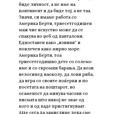
биде личност, а не име на
континент и да биде тој, а не таа.
Значи, си имаме работа со
Америка Берти, триесетгодишен
маж чие искуство може да се
спакува во џеб од панталони.
Едноставен како „извини“ и
повлечен како мирно море.
Америка Берти, тоа
триесетгодишно дете со големо
име и со скромни барања. Да вози
велосипед наоколу, да лови риба,
да игра со своите поќерки и по
посетата на поштарот, во
осаменост да минува часови со
писмата што никој не знае од
кого и од каде пристигнуваат.
Ајде сега да замислиме дека сме