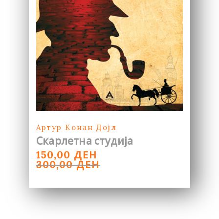
Артур Конан Дојл
Скарлетна студија
ORIGINAL
CURRENT
ДЕН
150,00
PRICE
PRICE
ДЕН
300,00
WAS:
IS:
300,00 ДЕН.
150,00 ДЕН.