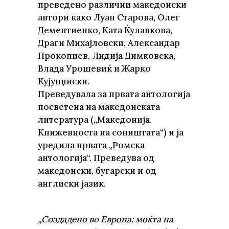
преведено различни македонски
автори како Луан Старова, Олег
Дементиенко, Ката Ќулавкова,
Драги Михајловски, Александар
Прокопиев, Лидија Димковска,
Влада Урошевиќ и Жарко
Кујунџиски.
Преведувала за првата антологија
посветена на македонската
литература („Македонија.
Книжевноста на соништата“) и ја
уредила првата „Ромска
антологија“. Преведува од
македонски, бугарски и од
англиски јазик.
„Создадено во Европа: моќта на