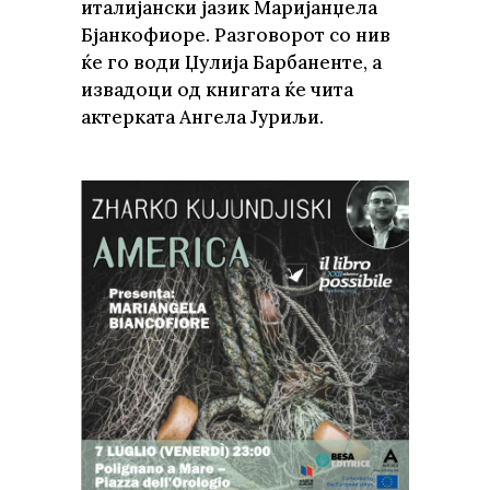
италијански јазик Маријанџела
Бјанкофиоре. Разговорот со нив
ќе го води Џулија Барбаненте, а
извадоци од книгата ќе чита
актерката Ангела Јуриљи.