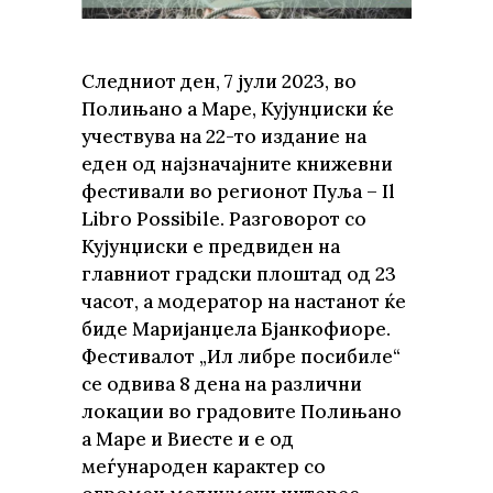
Следниот ден, 7 јули 2023, во
Полињано а Маре, Кујунџиски ќе
учествува на 22-то издание на
еден од најзначајните книжевни
фестивали во регионот Пуља – Il
Libro Possibile. Разговорот со
Кујунџиски е предвиден на
главниот градски плоштад од 23
часот, а модератор на настанот ќе
биде Маријанџела Бјанкофиоре.
Фестивалот „Ил либре посибиле“
се одвива 8 дена на различни
локации во градовите Полињано
а Маре и Виесте и е од
меѓународен карактер со