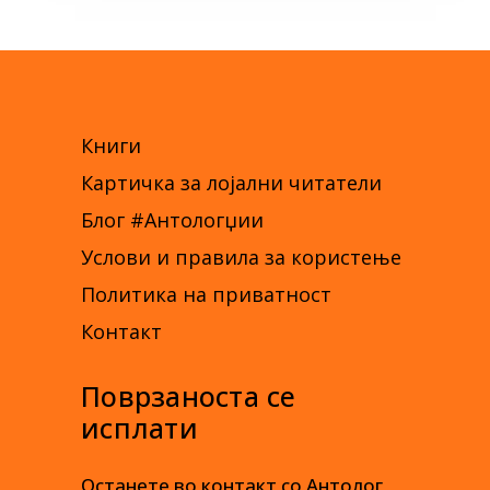
Книги
Картичка за лојални читатели
Блог #Антологџии
Услови и правила за користење
Политика на приватност
Контакт
Поврзаноста се
исплати
Останете во контакт со Антолог,