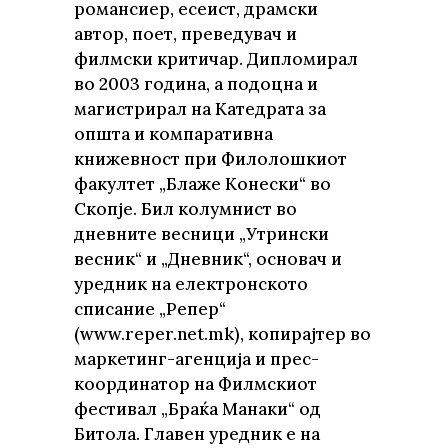
романсиер, есеист, драмски
автор, поет, преведувач и
филмски критичар. Дипломирал
во 2003 година, а подоцна и
магистрирал на Катедрата за
општа и компаративна
книжевност при Филолошкиот
факултет „Блаже Конески“ во
Скопје. Бил колумнист во
дневните весници „Утрински
весник“ и „Дневник“, основач и
уредник на електронското
списание „Репер“
(www.reper.net.mk), копирајтер во
маркетинг-агенција и прес-
координатор на Филмскиот
фестивал „Браќа Манаки“ од
Битола. Главен уредник е на