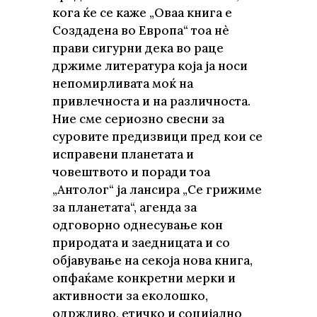
кога ќе се каже „Оваа книга е
Создадена во Европа“ тоа нè
прави сигурни дека во раце
држиме литература која ја носи
непомирливата моќ на
привлечноста и на различноста.
Ние сме сериозно свесни за
суровите предизвици пред кои се
исправени планетата и
човештвото и поради тоа
„Антолог“ ја лансира „Се грижиме
за планетата“, агенда за
одговорно однесување кон
природата и заедницата и со
објавување на секоја нова книга,
опфаќаме конкретни мерки и
активности за еколошко,
одржливо, етичко и социјално