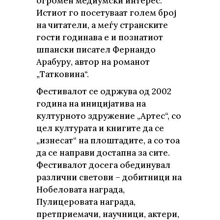
огромен медиумски интерес.
Истиот го посетуваат голем број
на читатели, а меѓу странските
гости годинава е и познатиот
шпански писател Фернандо
Арабуру, автор на романот
„Татковина“.
Фестивалот се одржува од 2002
година на иницијатива на
културното здружение „Артес“, со
цел културата и книгите да се
„изнесат“ на плоштадите, а со тоа
да се направи достапна за сите.
Фестивалот досега обединувал
различни светови – добитници на
Нобеловата награда,
Пулицеровата награда,
претприемачи, научници, актери,