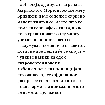
во Италија, од другата страна на
Јадранското Море, и некаде меѓу
Бриндизи и Монополи е скриено
малото Тинтинио, место што го
нема на географска карта, но во
него гравитираат толку многу
уникатни личности што го
заслужува вниманието на светот.
Кога тие две нешта ќе се спојат –
чудните навики на еден
интровертен човек и
љубопитноста на провинцијата
што живее од секојдневниот
џагор – се создава дело што го
носи шармот на приказните што
се паметат цел живот.