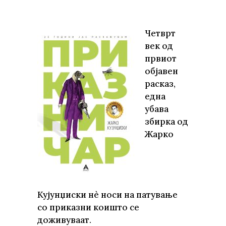
Четврт
век од
првиот
објавен
расказ,
една
убава
збирка од
Жарко
Кујунџиски нè носи на патување
со приказни коишто се
доживуваат.