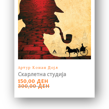
Артур Конан Дојл
Скарлетна студија
ORIGINAL
CURRENT
ДЕН
150,00
PRICE
PRICE
ДЕН
300,00
WAS:
IS:
300,00 ДЕН.
150,00 ДЕН.