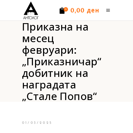
ден
0,00
0
Приказна на
Нема производи.
месец
февруари:
„Приказничар“
добитник на
наградата
„Стале Попов“
01/03/2025