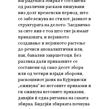
наградената збирка е составена
од различни раскази пишувани
низ долг временски период, што
се забележува во стилот, јазикот и
структурата на делото. Заедничко
за сите нив е тоа што тие ја имаат
приказната, и нејзиното
создавање и нејзиното растење
до речиси апокалиптични или,
пак, банални завршетоци. Без
разлика дали приказните се
составени од само десет збора
или од четири илјади зборови,
раскошниот јазик на Кујунџиски
„оживува“ во неговите приказни и
ги оживува неговите приказни,
давајќи ѝ една ритмика на самата
збирка. Бидејќи збирката почнува