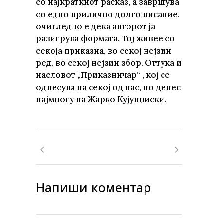
со најкраткиот расказ, а завршува
со едно прилично долго писание,
очигледно е дека авторот ја
разигрува формата. Тој живее со
секоја приказна, во секој нејзин
ред, во секој нејзин збор. Оттука и
насловот „Приказничар“ , кој се
однесува на секој од нас, но денес
најмногу на Жарко Кујунџиски.
Напиши коментар