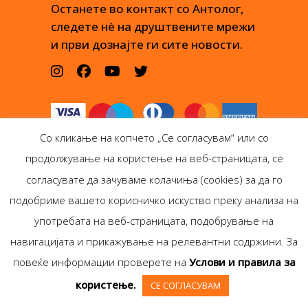
Останете во контакт со Антолог,
следете нè на друштвените мрежи
и први дознајте ги сите новости.
Со кликање на копчето „Се согласувам“ или со
продолжување на користење на веб-страницата, се
согласувате да зачуваме колачиња (cookies) за да го
подобриме вашето корисничко искуство преку анализа на
Антолог Боокс дооел
употребата на веб-страницата, подобрување на
Ѓорѓи Пулевски 29-лок.
навигацијата и прикажување на релевантни содржини. За
1, Скопје
повеќе информации проверете на
Услови и правила за
Copyright © Antolog
користење.
СЕ СОГЛАСУВАМ
Books 1999-2020