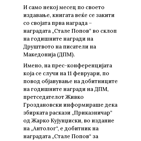
И само некој месец по своето
издавање, книгата веќе се закити
со својата прва награда –
наградата „Стале Попов“ во склоп
на годишните награди на
Друштвото на писатели на
Македонија (ДПМ).
Имено, на прес-конференцијата
која се случи на 11 февруари, по
повод објавување на добитниците
на годишните награди на ДПМ,
претседателот Живко
Гроздановски информираше дека
збирката раскази „Приказничар“
од Жарко Кујунџиски, во издание
на „Антолог“, е добитник на
наградата „Стале Попов“ за