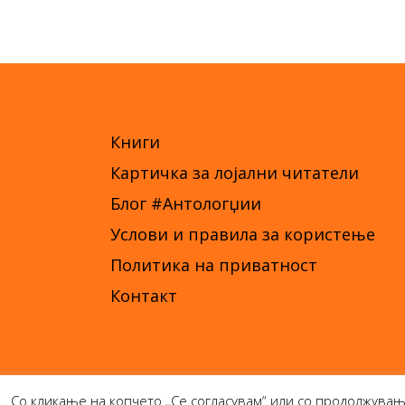
Книги
Картичка за лојални читатели
Блог #Антологџии
Услови и правила за користење
Политика на приватност
Контакт
Со кликање на копчето „Се согласувам“ или со продолжувањ