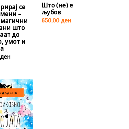
Што (не) е
рирај се
љубов
омени –
ден
 магични
650,00
зни што
аат до
, умот и
а
ден
0
ОДАДЕНО