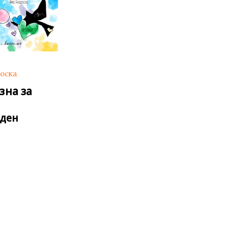
оска
зна за
ден