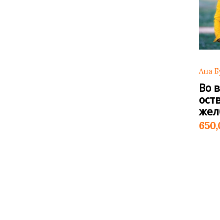
Ана Б
Во 
ост
жел
650