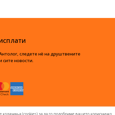
 исплати
 Антолог, следете нè на друштвените
и сите новости.
е колачиња (cookies) за да го подобриме вашето корисничко