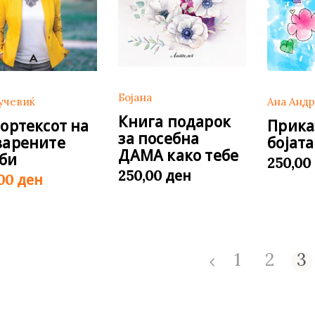
Бојана
учевиќ
Ана Андр
Книга подарок
вортексот на
Прика
за посебна
варените
бојата
ДАМА како тебe
би
250,00
ден
250,00
ден
,00
1
2
3