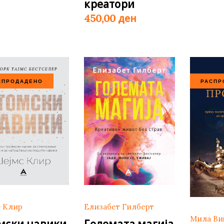
креатори
ден
450,00
СПРОДАДЕНО
РАСПР
с Клир
Елизабет Гилберт
Мила Ви
мски навики
Големата магија