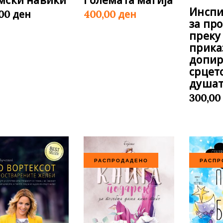
Инспи
ден
ден
,00
400,00
за пр
преку
прика
допир
срцето
душат
300,0
РАСПРОДАДЕНО
РАСПР