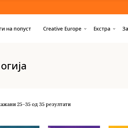
тологии
0-3 години
ги на попуст
Creative Europe
Екстра
За
знис
3-6 години
ографии и
6-9 години
тобиографии
9-12 години
еи и студии
Сите книги за деца
торија и политика
огија
езија
тологии
0-3 години
пуларна психологија
знис
3-6 години
дители и деца
ографии и
6-9 години
етност и фотографија
тобиографии
9-12 години
те нефикција
еи и студии
Сите книги за деца
торија и политика
Sorted
ажани 25–35 од 35 резултати
езија
пуларна психологија
by
дители и деца
етност и фотографија