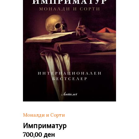
Моналди и Сорти
Имприматур
ден
700,00