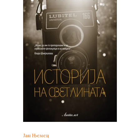
Јан Њемец