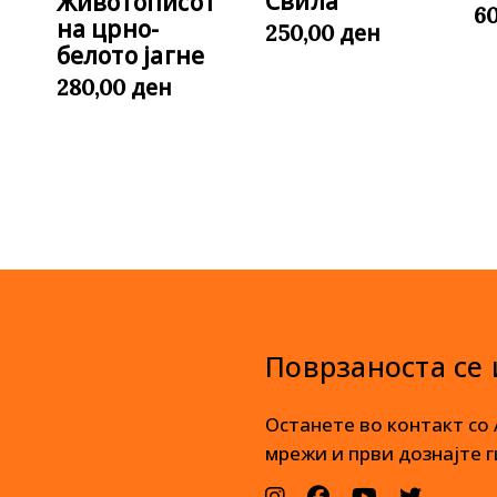
Свила
Животописот
6
на црно-
ден
250,00
белото јагне
ден
280,00
Поврзаноста се
Останете во контакт со
мрежи и први дознајте г