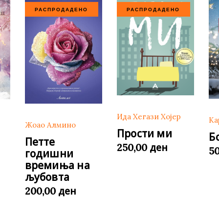
РАСПРОДАДЕНО
РАСПРОДАДЕНО
Ида Хегази Хојер
Ка
Жоао Алмино
Прости ми
Б
Петте
ден
250,00
5
годишни
времиња на
љубовта
ден
200,00