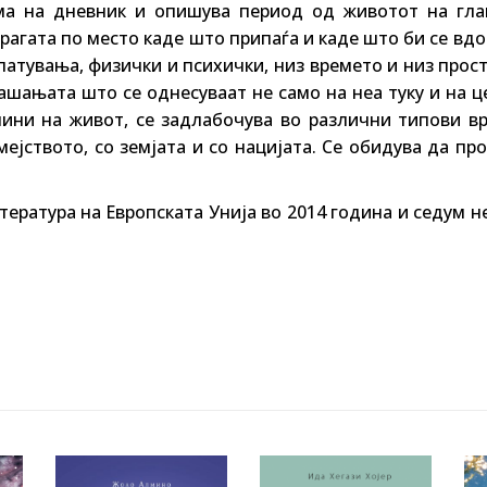
а на дневник и опишува период од животот на гла
трагата по место каде што припаѓа и каде што би се вд
патувања, физички и психички, низ времето и низ прос
рашањата што се однесуваат не само на неа туку и на 
ини на живот, се задлабочува во различни типови вр
мејството, со земјата и со нацијата. Се обидува да пр
тература на Европската Унија во 2014 година и седум 