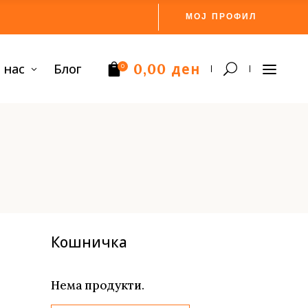
МОЈ ПРОФИЛ
ден
 нас
Блог
0,00
0
Нема производи.
Кошничка
Нема продукти.