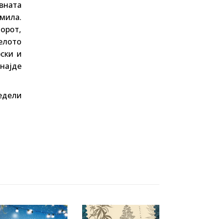
вната
омила.
торот,
целото
ски и
онајде
недели