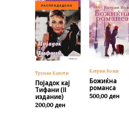
РАСПРОДАДЕНО
Катрин Волш
Труман Капоти
Божиќна
Појадок кај
романса
Тифани (II
ден
500,00
издание)
ден
200,00