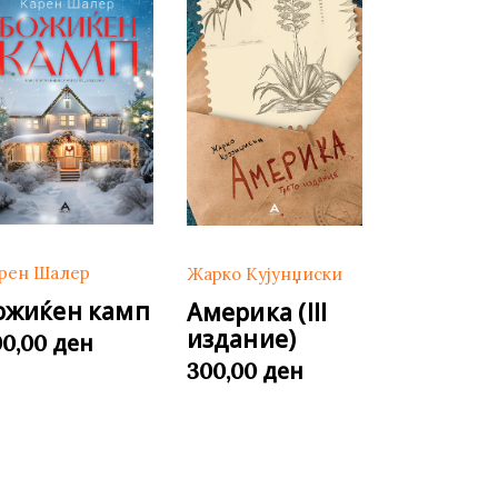
рен Шалер
Жарко Кујунџиски
ожиќен камп
Америка (III
издание)
ден
00,00
ден
300,00