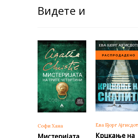
Видете и
РАСПРОДАДЕНО
Ева Бјорг Ајгисдо
Софи Хана
Крцкање на
Мистеријата