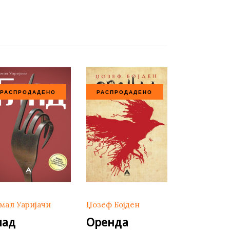
РАСПРОДАДЕНО
РАСПРОДАДЕНО
мал Уаријачи
Џозеф Бојден
лад
Оренда