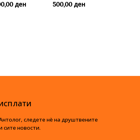
ден
ден
00,00
500,00
 исплати
 Антолог, следете нè на друштвените
и сите новости.