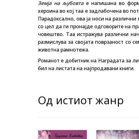
Земја на љубовта
е напишана во форм
хероина во кој таа е задлабочена во по
Парадоксално, ова ја носи на различни 
со цел да ги пронајде одговорите на п
човештво. Таа истражува различни нач
размислува за својата поврзаност со се
животна рамнотежа.
Романот е добитник на Наградата за ли
бил на листата на најпродавани книги.
Од истиот жанр