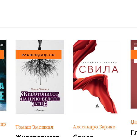
РАСПРОДАДЕНО
Џа
тир
Алесандро Барико
Томаш Змешкал
Г