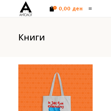
ден
0,00
0
Нема производи.
Книги