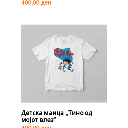
ден
400,00
Детска маица „Тино од
мојот влез“
ден
400,00