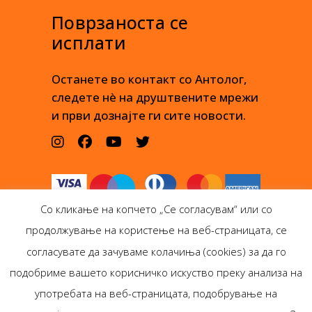
Поврзаноста се
исплати
Останете во контакт со Антолог,
следете нè на друштвените мрежи
и први дознајте ги сите новости.
Со кликање на копчето „Се согласувам“ или со
продолжување на користење на веб-страницата, се
согласувате да зачуваме колачиња (cookies) за да го
подобриме вашето корисничко искуство преку анализа на
Антолог Боокс дооел
употребата на веб-страницата, подобрување на
Ѓорѓи Пулевски 29-лок.