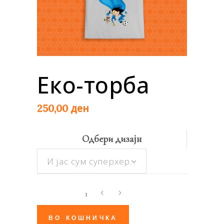
Еко-торба
ден
250,00
Одбери дизајн
И јас сум суперхерој!
Еко-
торба
quantity
ВО КОШНИЧКА