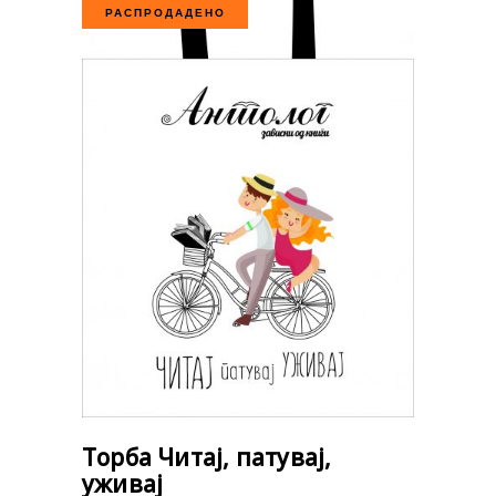
РАСПРОДАДЕНО
Торба Читај, патувај,
уживај