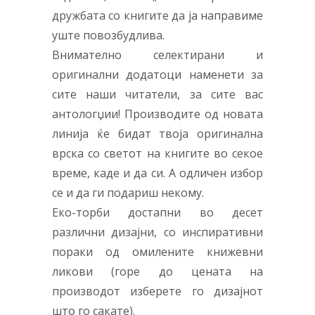
дружбата со книгите да ја направиме
уште повозбудлива.
Внимателно селектирани и
оригинални додатоци наменети за
сите наши читатели, за сите вас
антологџии! Производите од новата
линија ќе бидат твоја оригинална
врска со светот на книгите во секое
време, каде и да си. А одличен избор
се и да ги подариш некому.
Еко-торби достапни во десет
различни дизајни, со инспиративни
пораки од омилените книжевни
ликови (горе до цената на
производот изберете го дизајнот
што го сакате).