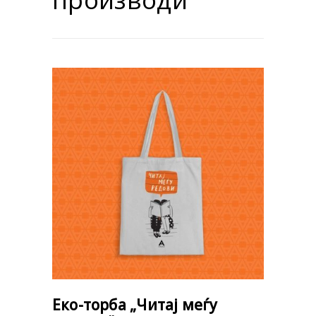
Еко-торба „Читај меѓу