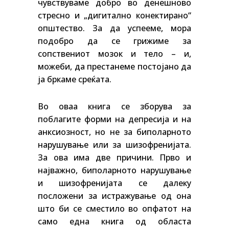
чувствуваме добро во денешново
стресно и „дигитално конектирано“
општество. За да успееме, мора
подобро да се грижиме за
сопствениот мозок и тело – и,
можеби, да престанеме постојано да
ја бркаме среќата.
Во оваа книга се зборува за
поблагите форми на депресија и на
анксиозност, но не за биполарното
нарушување или за шизофренијата.
За ова има две причини. Прво и
најважно, биполарното нарушување
и шизофренијата се далеку
посложени за истражување од она
што би се сместило во опфатот на
само една книга од областа