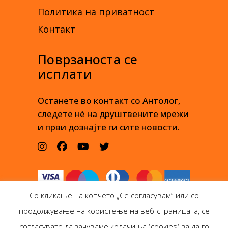
Политика на приватност
Контакт
Поврзаноста се
исплати
Останете во контакт со Антолог,
следете нè на друштвените мрежи
и први дознајте ги сите новости.
Со кликање на копчето „Се согласувам“ или со
продолжување на користење на веб-страницата, се
согласувате да зачуваме колачиња (cookies) за да го