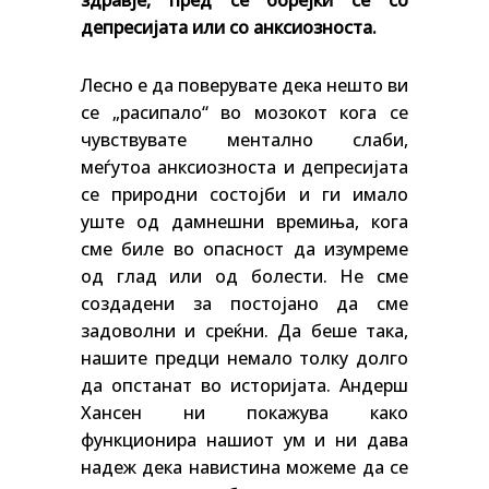
депресијата или со анксиозноста.
Лесно е да поверувате дека нешто ви
се „расипало“ во мозокот кога се
чувствувате ментално слаби,
меѓутоа анксиозноста и депресијата
се природни состојби и ги имало
уште од дамнешни времиња, кога
сме биле во опасност да изумреме
од глад или од болести. Не сме
создадени за постојано да сме
задоволни и среќни. Да беше така,
нашите предци немало толку долго
да опстанат во историјата. Андерш
Хансен ни покажува како
функционира нашиот ум и ни дава
надеж дека навистина можеме да се