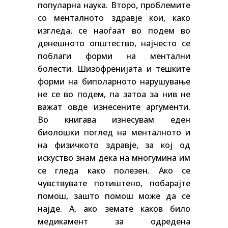
популарна наука. Второ, проблемите
со менталното здравје кои, како
изгледа, се наоѓаат во подем во
денешното општество, најчесто се
поблаги форми на ментални
болести. Шизофренијата и тешките
форми на биполарното нарушување
не се во подем, па затоа за нив не
важат овде изнесените аргументи.
Во книгава изнесувам еден
биолошки поглед на менталното и
на физичкото здравје, за кој од
искуство знам дека на многумина им
се гледа како полезен. Ако се
чувствувате потиштено, побарајте
помош, зашто помош може да се
најде. А, ако земате каков било
медикамент за одредена