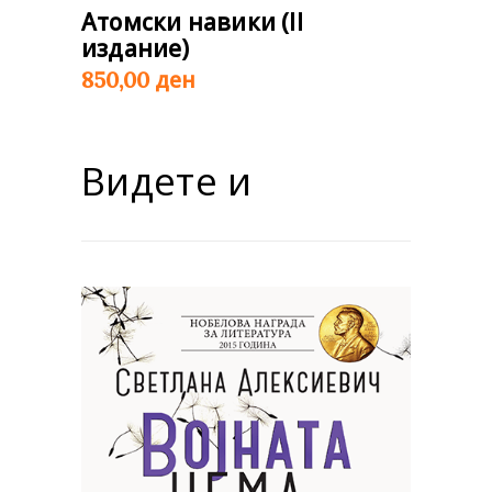
Атомски навики (II
издание)
ден
850,00
Видете и