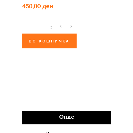
ден
450,00
Тажни
мисли
quantity
ВО КОШНИЧКА
Опис