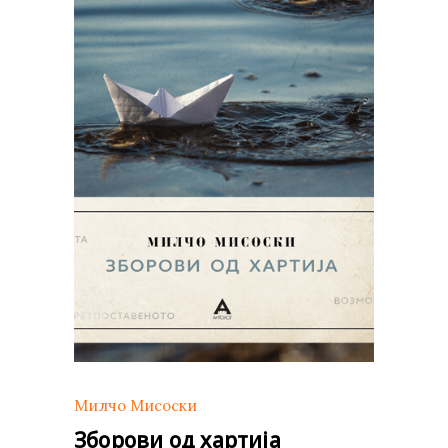
Милчо Мисоски
Зборови од хартија