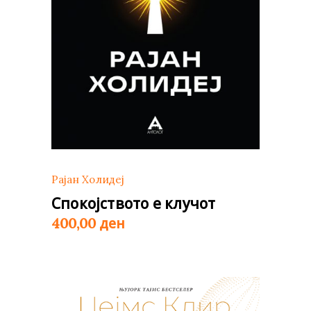
Рајан Холидеј
Спокојството е клучот
ден
400,00