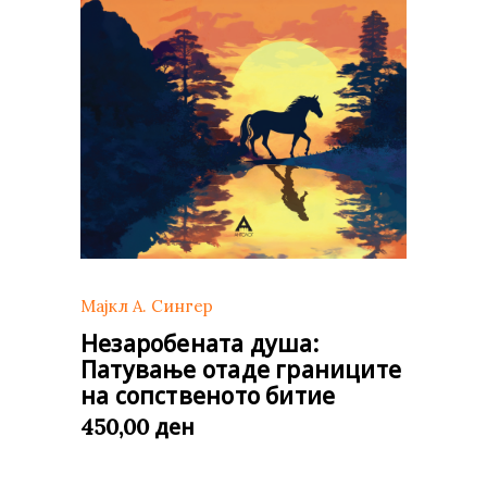
Мајкл А. Сингер
Незаробената душа:
Патување отаде границите
на сопственото битие
ден
450,00