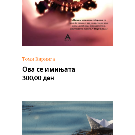
Томи Виринга
Ова се имињата
ден
300,00