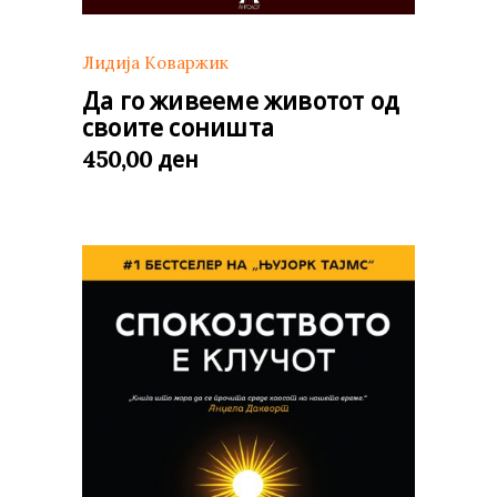
Лидија Коваржик
Да го живееме животот од
своите соништа
ден
450,00