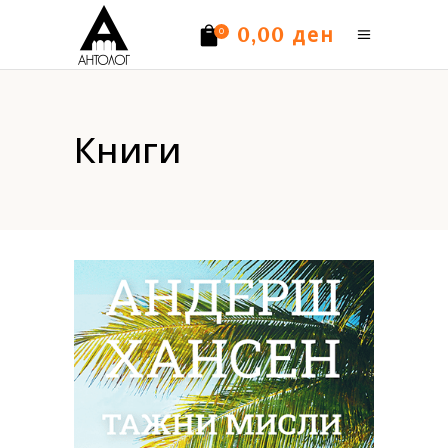
ден
0,00
0
Нема производи.
Книги