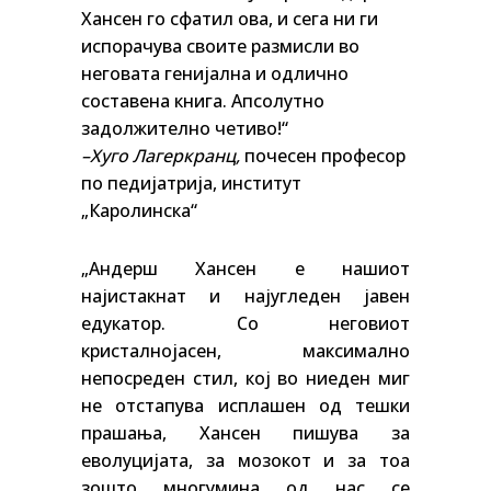
Хансен го сфатил ова, и сега ни ги
испорачува своите размисли во
неговата генијална и одлично
составена книга. Апсолутно
задолжително четиво!“
–Хуго Лагеркранц,
почесен професор
по педијатрија, институт
„Каролинска“
„Андерш Хансен е нашиот
најистакнат и најугледен јавен
едукатор. Со неговиот
кристалнојасен, максимално
непосреден стил, кој во ниеден миг
не отстапува исплашен од тешки
прашања, Хансен пишува за
еволуцијата, за мозокот и за тоа
зошто многумина од нас се