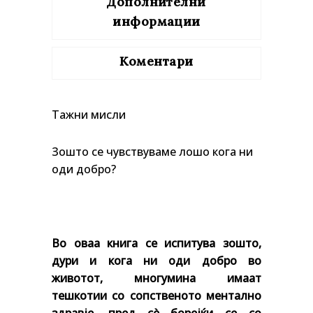
Дополнителни
информации
Коментари
Тажни мисли
Зошто се чувствуваме лошо кога ни
оди добро?
Во оваа книга се испитува зошто,
дури и кога ни оди добро во
животот, многумина имаат
тешкотии со сопственото ментално
здравје, пред сè борејќи се со