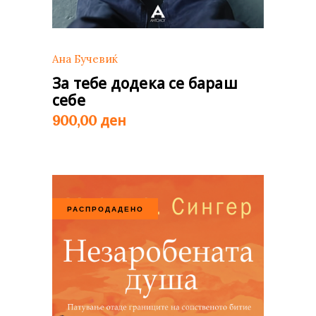
Ана Бучевиќ
За тебе додека се бараш
себе
ден
900,00
РАСПРОДАДЕНО