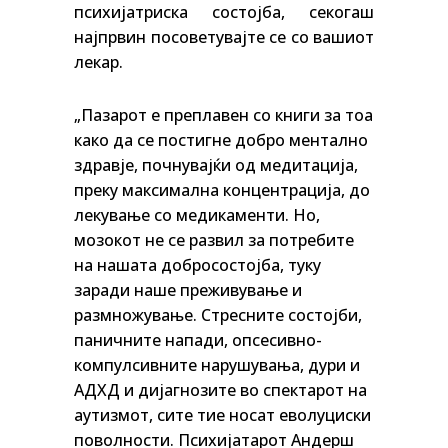
психијатриска состојба, секогаш
најпрвин посоветувајте се со вашиот
лекар.
„Пазарот е преплавен со книги за тоа
како да се постигне добро ментално
здравје, почнувајќи од медитација,
преку максимална концентрација, до
лекување со медикаменти. Но,
мозокот не се развил за потребите
на нашата добросостојба, туку
заради наше преживување и
размножување. Стресните состојби,
паничните напади, опсесивно-
компулсивните нарушувања, дури и
АДХД и дијагнозите во спектарот на
аутизмот, сите тие носат еволуциски
поволности. Психијатарот Андерш