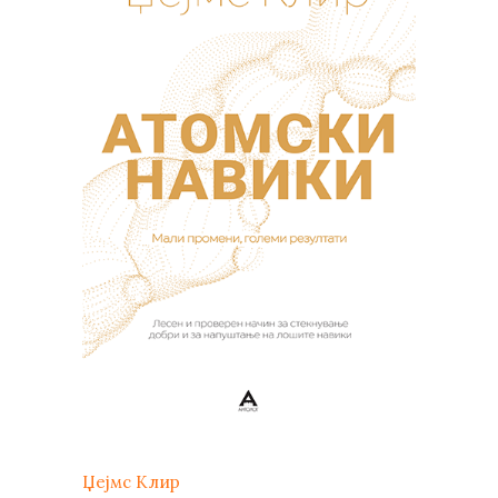
Џејмс Клир