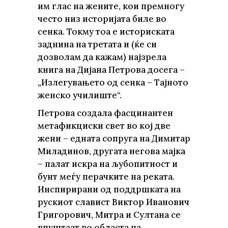
им глас на жените, кои премногу
често низ историјата биле во
сенка. Токму тоа е историската
заднина на третата и (ќе си
дозволам да кажам) најзрела
книга на Дијана Петрова досега –
„Излегувањето од сенка – Тајното
женско училиште“.
Петрова создала фасцинантен
метафикциски свет во кој две
жени – едната сопруга на Димитар
Миладинов, другата негова мајка
– палат искра на љубопитност и
бунт меѓу перачките на реката.
Инспирирани од поддршката на
рускиот славист Виктор Иванович
Григорович, Митра и Султана се
впуштаат во областа на