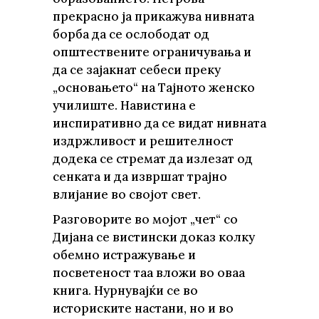
прекрасно ја прикажува нивната
борба да се ослободат од
општествените ограничувања и
да се зајакнат себеси преку
„основањето“ на Тајното женско
училиште. Навистина е
инспиративно да се видат нивната
издржливост и решителност
додека се стремат да излезат од
сенката и да извршат трајно
влијание во својот свет.
Разговорите во мојот „чет“ со
Дијана се вистински доказ колку
обемно истражување и
посветеност таа вложи во оваа
книга. Нурнувајќи се во
историските настани, но и во