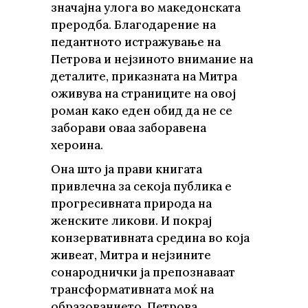
значајна улога во македонската
преродба. Благодарение на
педантното истражување на
Петрова и нејзиното внимание на
деталите, приказната на Митра
оживува на страниците на овој
роман како еден обид да не се
заборави оваа заборавена
хероина.
Она што ја прави книгата
привлечна за секоја публика е
прогресивната природа на
женските ликови. И покрај
конзервативната средина во која
живеат, Митра и нејзините
сонароднички ја препознаваат
трансформативната моќ на
образованието. Петрова