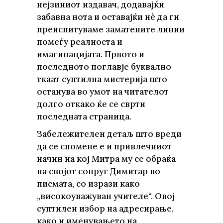
нејзиниот издавач, додавајќи
забавна нота и оставајќи нè да ги
преиспитуваме заматените линии
помеѓу реалноста и
имагинацијата. Првото и
последното поглавје буквално
ткаат суптилна мистерија што
останува во умот на читателот
долго откако ќе се сврти
последната страница.
Забележителен детаљ што вреди
да се спомене е и привлечниот
начин на кој Митра му се обраќа
на својот сопруг Димитар во
писмата, со изрази како
„високоуважуван учителе“. Овој
суптилен избор на адресирање,
како и именувањето на