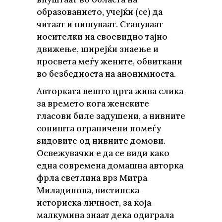
образованието, учејќи (се) да
читаат и пишуваат. Стануваат
носителки на своевидно тајно
движење, ширејќи знаење и
просвета меѓу жените, обвиткани
во безбедноста на анонимноста.
Авторката вешто црта жива слика
за времето кога женските
гласови биле задушени, а нивните
соништа ограничени помеѓу
ѕидовите од нивните домови.
Освежувачки е да се види како
една современа домашна авторка
фрла светлина врз Митра
Миладинова, вистинска
историска личност, за која
малкумина знаат дека одиграла