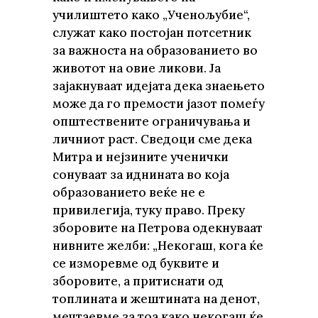
училиштето како „Ученољубие“,
служат како постојан потсетник
за важноста на образованието во
животот на овие ликови. Ја
зајакнуваат идејата дека знаењето
може да го премости јазот помеѓу
општествените ограничувања и
личниот раст. Сведоци сме дека
Митра и нејзините ученички
сонуваат за иднината во која
образованието веќе не е
привилегија, туку право. Преку
зборовите на Петрова одекнуваат
нивните желби: „Некогаш, кога ќе
се изморевме од буквите и
зборовите, а притиснати од
топлината и жештината на денот,
мечтаевме за тоа како некогаш ќе