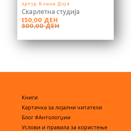
Артур Конан Дојл
Скарлетна студија
ORIGINAL
CURRENT
ДЕН
150,00
PRICE
PRICE
ДЕН
300,00
WAS:
IS:
300,00 ДЕН.
150,00 ДЕН.
Книги
Картичка за лојални читатели
Блог #Антологџии
Услови и правила за користење