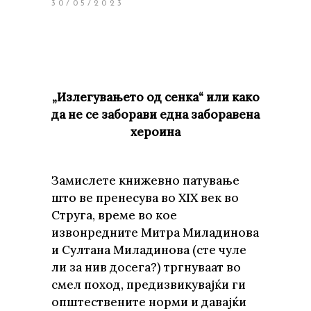
30/05/2023
„Излегувањето од сенка“ или како
да не се заборави една заборавена
хероина
Замислете книжевно патување
што ве пренесува во XIX век во
Струга, време во кое
извонредните Митра Миладинова
и Султана Миладинова (сте чуле
ли за нив досега?) тргнуваат во
смел поход, предизвикувајќи ги
општествените норми и давајќи