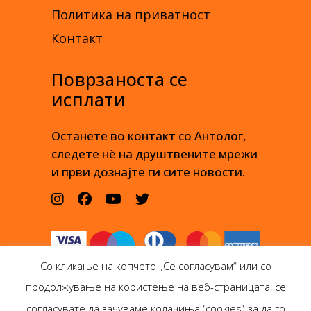
Политика на приватност
Контакт
Поврзаноста се
исплати
Останете во контакт со Антолог,
следете нè на друштвените мрежи
и први дознајте ги сите новости.
Со кликање на копчето „Се согласувам“ или со
продолжување на користење на веб-страницата, се
согласувате да зачуваме колачиња (cookies) за да го