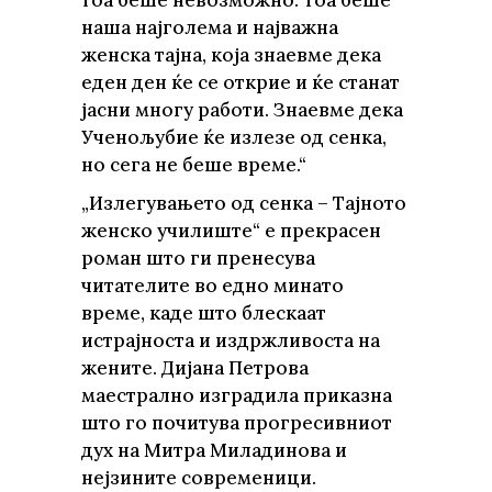
тоа беше невозможно. Тоа беше
наша најголема и најважна
женска тајна, која знаевме дека
еден ден ќе се открие и ќе станат
јасни многу работи. Знаевме дека
Ученољубие ќе излезе од сенка,
но сега не беше време.“
„Излегувањето од сенка – Тајното
женско училиште“ е прекрасен
роман што ги пренесува
читателите во едно минато
време, каде што блескаат
истрајноста и издржливоста на
жените. Дијана Петрова
маестрално изградила приказна
што го почитува прогресивниот
дух на Митра Миладинова и
нејзините современици.