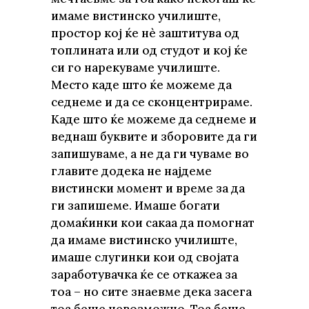
имаме вистинско училиште,
простор кој ќе нè заштитува од
топлината или од студот и кој ќе
си го нарекуваме училиште.
Место каде што ќе можеме да
седнеме и да се сконцентрираме.
Каде што ќе можеме да седнеме и
веднаш буквите и зборовите да ги
запишуваме, а не да ги чуваме во
главите додека не најдеме
вистински момент и време за да
ги запишеме. Имаше богати
домаќинки кои сакаа да помогнат
да имаме вистинско училиште,
имаше слугинки кои од својата
заработувачка ќе се откажеа за
тоа – но сите знаевме дека засега