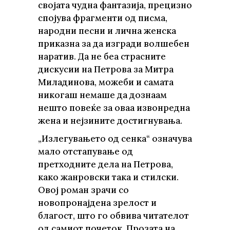
својата чудна фантазија, прецизно
спојува фрагменти од писма,
народни песни и лична женска
приказна за да изгради волшебен
наратив. Да не беа страсните
дискусии на Петрова за Митра
Миладинова, можеби и самата
никогаш немаше да дознаам
нешто повеќе за оваа извонредна
жена и нејзините достигнувања.
„Излегувањето од сенка“ означува
мало отстапување од
претходните дела на Петрова,
како жанровски така и стилски.
Овој роман зрачи со
новопронајдена зрелост и
благост, што го обвива читателот
од самиот почеток. Прозата на