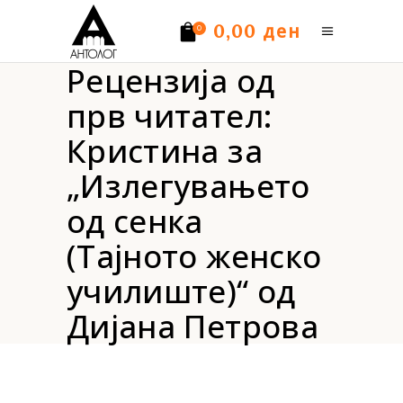
ден
0,00
0
Рецензија од
Нема производи.
прв читател:
Кристина за
„Излегувањето
од сенка
(Тајното женско
училиште)“ од
Дијана Петрова