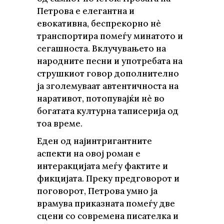
Петрова е елегантна и
евокативна, беспрекорно нè
транспортира помеѓу минатото и
сегашноста. Вклучувањето на
народните песни и употребата на
струшкиот говор дополнително
ја зголемуваат автентичноста на
наративот, потопувајќи нè во
богатата културна таписерија од
тоа време.
Еден од најинтригантните
аспекти на овој роман е
интеракцијата меѓу фактите и
фикцијата. Преку предговорот и
поговорот, Петрова умно ја
врамува приказната помеѓу две
сцени со современа писателка и