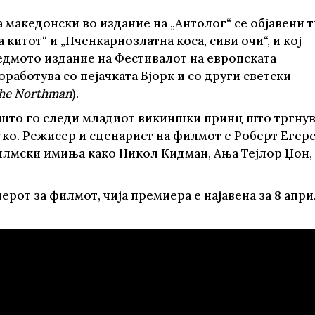
те нефикција
а македонски во издание на „Антолог“ се објавени 
а китот“ и „Пченкарнозлатна коса, сиви очи“, и кој
седмото издание на Фестивалот на европската
оработува со пејачката Бјорк и со други светски
he Northman
).
а што го следи младиот викиншки принц што тргну
тко. Режисер и сценарист на филмот е Роберт Егерс,
илмски имиња како Никол Кидман, Ања Тејлор Џон,
рот за филмот, чија премиера е најавена за 8 апри