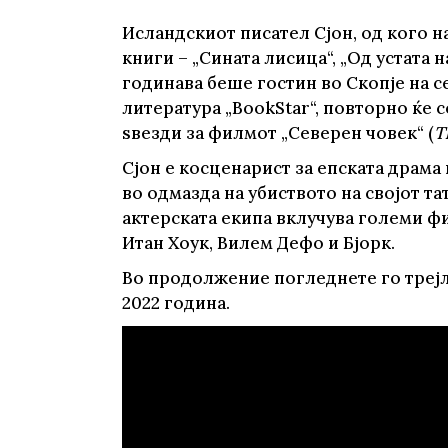
Young adult
Си
Исландскиот писател Сјон, од кого н
Сите фикција
книги – „Сината лисица“, „Од устата н
годинава беше гостин во Скопје на 
литература „BookStar“, повторно ќе с
ѕвезди за филмот „Северен човек“ (
T
Сјон е косценарист за епската драм
во одмазда на убиството на својот та
актерската екипа вклучува големи ф
Итан Хоук, Вилем Дефо и Бјорк.
Во продолжение погледнете го трејле
2022 година.