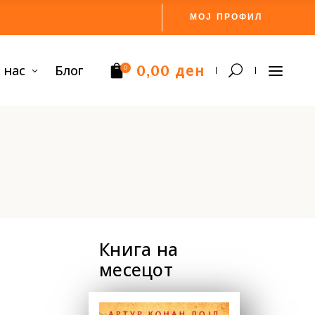
МОЈ ПРОФИЛ
ден
 нас
Блог
0,00
0
Нема производи.
Книга на
месецот