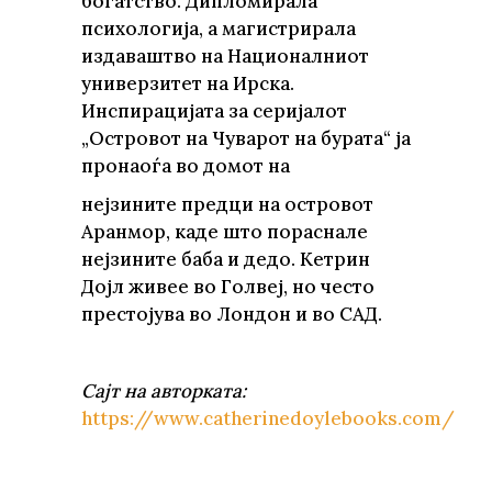
богатство. Дипломирала
психологија, а магистрирала
издаваштво на Националниот
универзитет на Ирска.
Инспирацијата за серијалот
„Островот на Чуварот на бурата“ ја
пронаоѓа во домот на
нејзините предци на островот
Аранмор, каде што пораснале
нејзините баба и дедо. Кетрин
Дојл живее во Голвеј, но често
престојува во Лондон и во САД.
Сајт на авторката:
https://www.catherinedoylebooks.com/