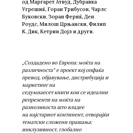
од Маргарет Атвуд, Дубравка
Угрешиќ, Горан Трибусон, Чарлс
Буковски, Зоран Фериќ, Ден
Роудс, Милош Црњански, Филип
К. Дик, Кетрин Дојл и други.
„Создадено во Европа: моќта на
различноста“
е проект
кој опфаќа
превод, објавување, дистрибуција и
маркетинг на
с
едумнаесет
книги
кои се
идеални
репрезенти на моќта на
разноликоста што владее
на
најстариот
континент, отворајќи
тематски сложени прашања:
инклузивност, глобално