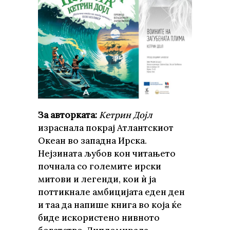
За авторката:
Кетрин Дојл
израснала покрај Атлантскиот
Океан во западна Ирска.
Нејзината љубов кон читањето
почнала со големите ирски
митови и легенди, кои ѝ ја
поттикнале амбицијата еден ден
и таа да напише книга во која ќе
биде искористено нивното