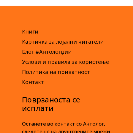
Книги
Картичка за лојални читатели
Блог #Антологџии
Услови и правила за користење
Политика на приватност
Контакт
Поврзаноста се
исплати
Останете во контакт со Антолог,
следете нè на друштвените мрежи