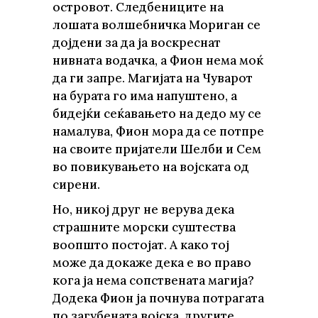
островот. Следбениците на
лошата волшебничка Мориган се
дојдени за да ја воскреснат
нивната водачка, а Фион нема моќ
да ги запре. Магијата на Чуварот
на бурата го има напуштено, а
бидејќи сеќавањето на дедо му се
намалува, Фион мора да се потпре
на своите пријатели Шелби и Сем
во повикувањето на војската од
сирени.
Но, никој друг не верува дека
страшните морски суштества
воопшто постојат. А како тој
може да докаже дека е во право
кога ја нема сопствената магија?
Додека Фион ја почнува потрагата
по загубената војска, другите