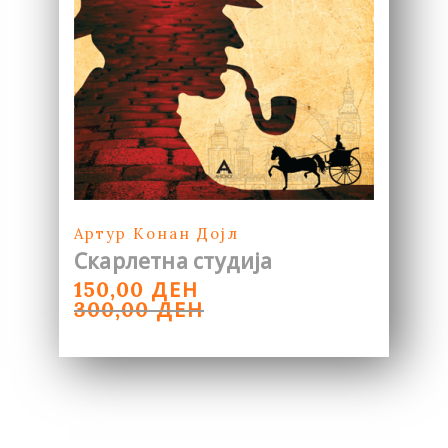
Артур Конан Дојл
Скарлетна студија
ORIGINAL
CURRENT
ДЕН
150,00
PRICE
PRICE
ДЕН
300,00
WAS:
IS:
300,00 ДЕН.
150,00 ДЕН.