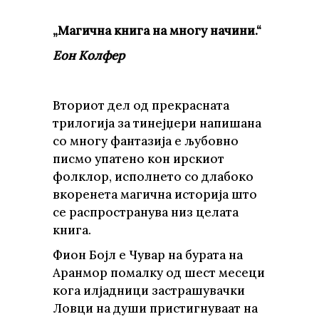
„Магична книга на многу начини.“
Еон Колфер
Вториот дел од прекрасната
трилогија за тинејџери напишана
со многу фантазија е љубовно
писмо упатено кон ирскиот
фолклор, исполнето со длабоко
вкоренета магична историја што
се распространува низ целата
книга.
Фион Бојл е Чувар на бурата на
Аранмор помалку од шест месеци
кога илјадници застрашувачки
Ловци на души пристигнуваат на