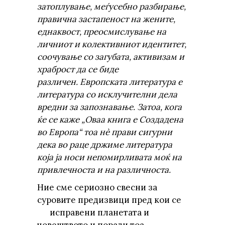
затоплување, меѓусебно разбирање,
правична застапеност на жените,
еднаквост, преосмислување на
личниот и колективниот идентитет,
соочување со загубата, активизам и
храброст да се биде
различен.
Европската литература е
литература со исклучителни дела
вредни за запознавање. Затоа, кога
ќе се каже „Оваа книга е Создадена
во Европа“ тоа нè прави сигурни
дека во раце држиме литература
која ја носи непомирливата моќ на
привлечноста и на различноста.
Ние сме сериозно свесни за
суровите предизвици пред кои се
исправени планетата и