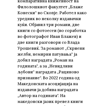
компаративна книжевност на
Филолошкиот факултет „Блаже
Конески“ во Скопје. Работел како
уредник во неколку издавачки
куќи. Објавил три романи, две
книги со фотоесеи (во соработка
во фотографот Иван Блажев) и
две книги разговори со Влада
Урошевиќ. За романот „Скриени
желби, немирни патувања“ ја
добил наградата „Роман на
годината“, а за „Невидливи
љубови“ наградата „Рациново
признание“. Во 2022 година од
Македонската асоцијација на
издавачи ја добива наградата
„Автор на годината“. На
македонски јазик превел книги