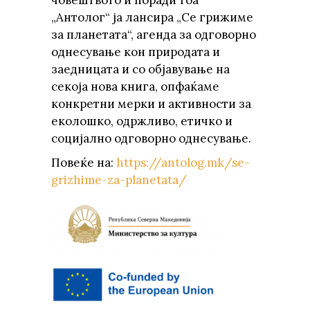
човештвото и поради тоа
„Антолог“ ја лансира „Се грижиме
за планетата“, агенда за одговорно
однесување кон природата и
заедницата и со објавување на
секоја нова книга, опфаќаме
конкретни мерки и активности за
еколошко, одржливо, етичко и
социјално одговорно однесување.
Повеќе на:
https://antolog.mk/se-
grizhime-za-planetata/