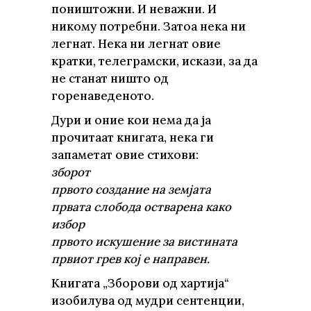
поништожни. И неважни. И
никому потребни. Затоа нека ни
легнат. Нека ни легнат овие
кратки, телеграмски, искази, за да
не станат ништо од
горенаведеното.
Дури и оние кои нема да ја
прочитаат книгата, нека ги
запаметат овие стихови:
зборот
првото создание на земјата
првата слобода остварена како
избор
првото искушение за вистината
првиот грев кој е направен.
Книгата „Зборови од хартија“
изобилува од мудри сентенции,