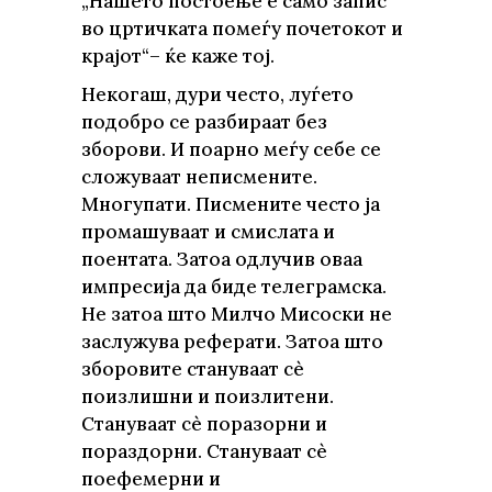
„Нашето постоење е само запис
во цртичката помеѓу почетокот и
крајот“– ќе каже тој.
Некогаш, дури често, луѓето
подобро се разбираат без
зборови. И поарно меѓу себе се
сложуваат неписмените.
Многупати. Писмените често ја
промашуваат и смислата и
поентата. Затоа одлучив оваа
импресија да биде телеграмска.
Не затоа што Милчо Мисоски не
заслужува реферати. Затоа што
зборовите стануваат сè
поизлишни и поизлитени.
Стануваат сè поразорни и
пораздорни. Стануваат сè
поефемерни и