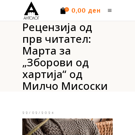
ден
0,00
0
Рецензија од
Нема производи.
прв читател:
Марта за
„Зборови од
хартија“ од
Милчо Мисоски
22/02/2024