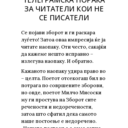
ЗА ЧИТАТЕЛИ КОИ НЕ
СЕ ПИСАТЕЛИ
Се појави зборот и ги раскара
луѓето! Затоа оваа импресија ќе ја
читате наопаку. Оти често, сакајќи
да кажеме нешто исправно –
излегува наопаку. И обратно.
Кажаното наопаку удира право во
– целта. Поетот отсекогаш бил во
потрага по совршените зборови,
но овде, поетот Милчо Мисоски
му ги простува на Зборот сите
речености и недоречености,
затоа што сфатил дека самото
наше постоење е недоречено.