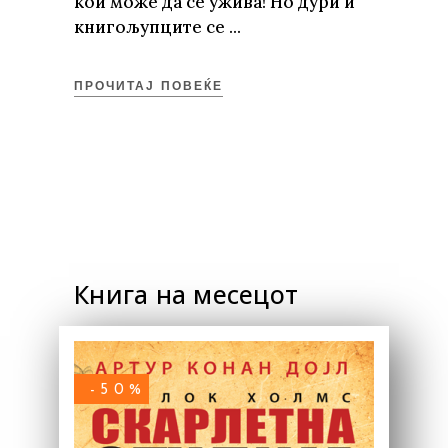
кои може да се ужива! Но дури и
книгољупците се
ПРОЧИТАЈ ПОВЕЌЕ
Книга на месецот
-50%