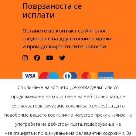
Поврзаноста се
исплати
Останете во контакт со Антолог,
следете нè на друштвените мрежи
и први дознајте ги сите новости.
Со кликање на копчето „Се согласувам“ или со
продолжување на користење на веб-страницата, се
согласувате да зачуваме колачиња (cookies) за да го
подобриме вашето корисничко искуство преку анализа на
Антолог Боокс дооел
употребата на веб-страницата, подобрување на
Ѓорѓи Пулевски 29-лок.
навигацијата и прикажување на релевантни содржини. За