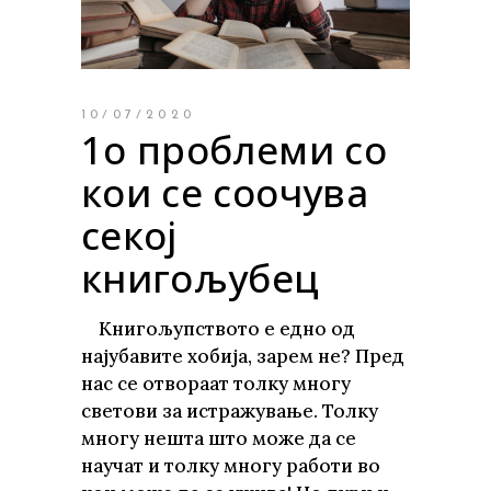
10/07/2020
1о проблеми со
кои се соочува
секој
книгољубец
Книгољупството е едно од
најубавите хобија, зарем не? Пред
нас се отвораат толку многу
светови за истражување. Толку
многу нешта што може да се
научат и толку многу работи во