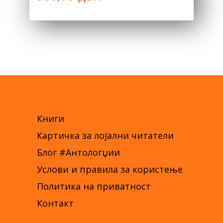
WAS:
IS:
300,00 ДЕН.
150,00 ДЕН.
Книги
Картичка за лојални читатели
Блог #Антологџии
Услови и правила за користење
Политика на приватност
Контакт