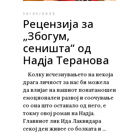
30/05/2022
Рецензија за
„Збогум,
сеништа“ од
Надја Теранова
Колку исчезнувањето на некоја
драга личност за нас би можела
да влијае на нашиот понатамошен
емоционален развој и соочување
со она што останало од него, е
токму овој роман на Надја.
Главниот лик Ида Лаквидара
секој ден живее со болката и