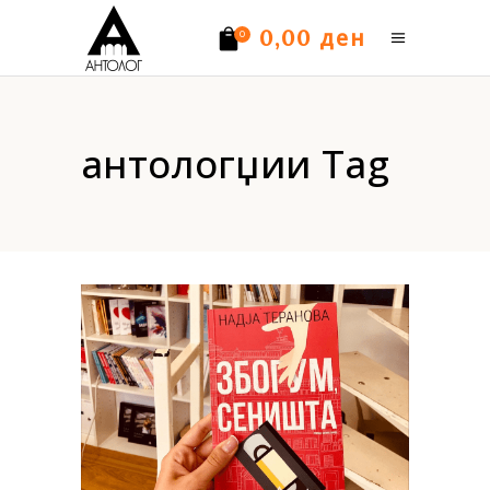
ден
0,00
0
Нема производи.
антологџии Tag