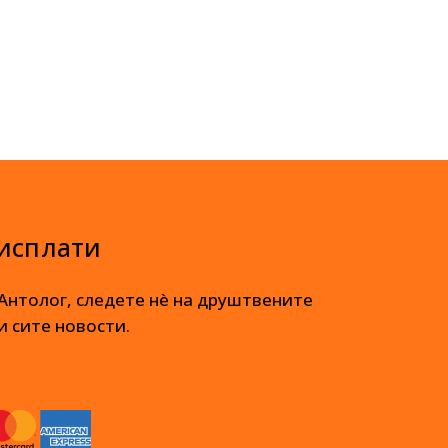
 исплати
 Антолог, следете нè на друштвените
и сите новости.