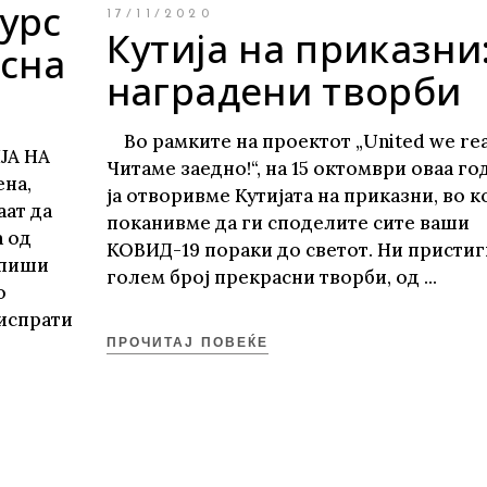
урс
17/11/2020
Кутија на приказни
есна
наградени творби
Во рамките на проектот „United we rea
ЈА НА
Читаме заедно!“, на 15 октомври оваа го
ена,
ја отворивме Кутијата на приказни, во ко
аат да
поканивме да ги споделите сите ваши
а од
КОВИД-19 пораки до светот. Ни пристиг
апиши
голем број прекрасни творби, од
о
испрати
ПРОЧИТАЈ ПОВЕЌЕ