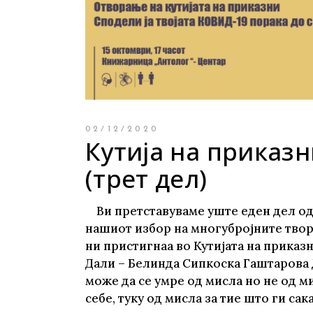
Young adult
Си
Сите фикција
02/12/2020
Кутија на приказ
(трет дел)
Ви претставуваме уште еден дел о
нашиот избор на многубројните тво
ни пристигнаа во Кутијата на приказ
Дали – Белинда Сипкоска Гаштарова
може да се умре од мисла но не од м
себе, туку од мисла за тие што ги са