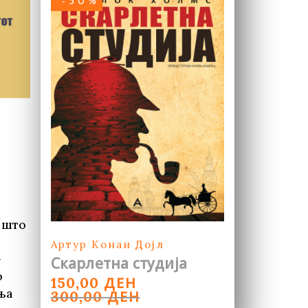
-50%
 што
Артур Конан Дојл
-
Скарлетна студија
о
ORIGINAL
CURRENT
ДЕН
150,00
ња
PRICE
PRICE
ДЕН
300,00