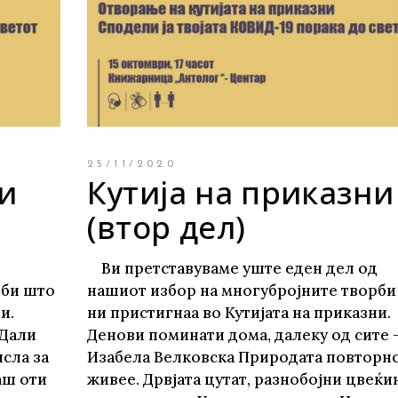
те нефикција
25/11/2020
ни
Кутија на приказни
(втор дел)
д
Ви претставуваме уште еден дел од
рби што
нашиот избор на многубројните творби
ни.
ни пристигнаа во Кутијата на приказни.
 Дали
Денови поминати дома, далеку од сите 
исла за
Изабела Велковска Природата повторн
каш оти
живее. Дрвјата цутат, разнобојни цвеќи