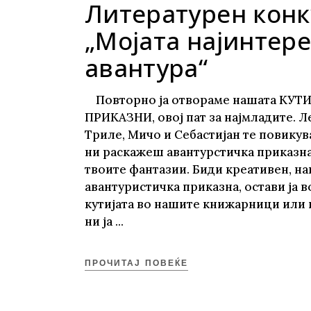
Литературен конк
„Мојата најинтер
авантура“
Повторно ја отвораме нашата КУТИ
ПРИКАЗНИ, овој пат за најмладите. Л
Триле, Мичо и Себастијан те повикув
ни раскажеш авантурстичка приказн
твоите фантазии. Биди креативен, н
авантуристичка приказна, остави ја в
кутијата во нашите книжарници или 
ни ја
ПРОЧИТАЈ ПОВЕЌЕ