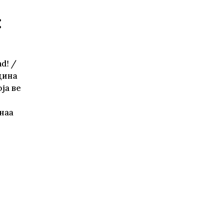
:
d! /
дина
ја ве
наа