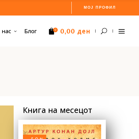
МОЈ ПРОФИЛ
ден
 нас
Блог
0,00
0
Нема производи.
Книга на месецот