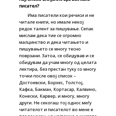
писател?
Има писатели кои речиси и не
читале книги, но имале некој
редок талент за пишување. Сепак
мислам дека тие се огромно
малцинство и дека читањето и
пишувањето се многу тесно
поврзани. Затоа, се обидував и се
обидувам да учам многу од целата
лектира, без престан туку со многу
точки после овој список –
Достоевски, Борхес, Толстој,
Кафка, Бакман, Кортасар, Калвино,
Конески, Карвер, и многу, многу
други. Не секогаш тој однос меѓу
читателот и писателот во мене е