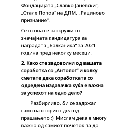
Фондацијата „Славко Јаневски“,
„Стале Попов“ на ДПМ, „Рациново
признание“.
Сето ова се заокружи со
значајната кандидатура за
наградата „Балканика“ за 2021
година пред неколку месеци.
2. Како сте задоволни од вашата
соработка со „Антолог“ и колку
сметате дека соработката со
одредена издавачка куќа е важна
за успехот на едно дело?
Разбирливо, би се задржал
само на вториот дел од
прашањето :). Мислам дека е многу
важно од самиот почеток па до