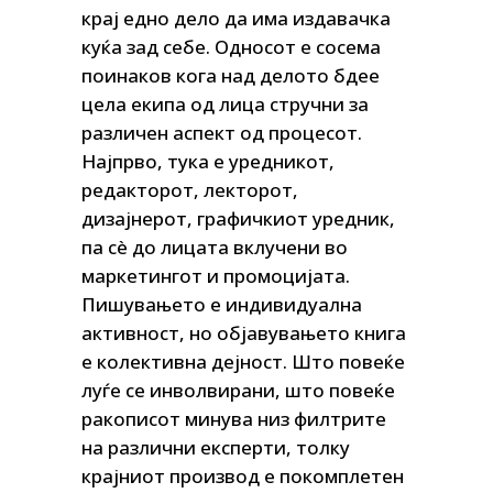
крај едно дело да има издавачка
куќа зад себе. Односот е сосема
поинаков кога над делото бдее
цела екипа од лица стручни за
различен аспект од процесот.
Најпрво, тука е уредникот,
редакторот, лекторот,
дизајнерот, графичкиот уредник,
па с
è
до лицата вклучени во
маркетингот и промоцијата.
Пишувањето е индивидуална
активност, но објавувањето книга
е колективна дејност. Што повеќе
луѓе се инволвирани, што повеќе
ракописот минува низ филтрите
на различни експерти, толку
крајниот производ е покомплетен