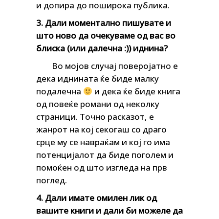
и допира до поширока публика.
3. Дали моментално пишувате и
што ново да очекуваме од вас во
блиска (или далечна :)) иднина?
Во мојов случај поверојатно е
дека иднината ќе биде малку
подалечна
и дека ќе биде книга
од повеќе романи од неколку
страници. Точно расказот, е
жанрот на кој секогаш со драго
срце му се навраќам и кој го има
потенцијалот да биде поголем и
помоќен од што изгледа на прв
поглед.
4. Дали имате омилен лик од
вашите книги и дали би можеле да