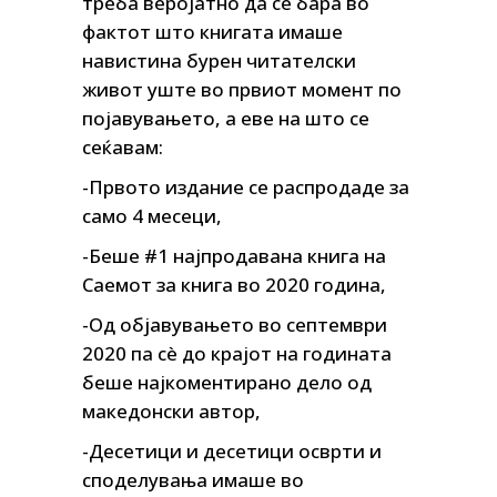
треба веројатно да се бара во
фактот што книгата имаше
навистина бурен читателски
живот уште во првиот момент по
појавувањето, а еве на што се
сеќавам:
-Првото издание се распродаде за
само 4 месеци,
-Беше #1 најпродавана книга на
Саемот за книга во 2020 година,
-Од објавувањето во септември
2020 па с
è
до крајот на годината
беше најкоментирано дело од
македонски автор,
-Десетици и десетици осврти и
споделувања имаше во