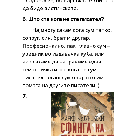
плодоносен, но најважно е книгата
да биде вистинската.
6. Што сте кога не сте писател?
Најмногу сакам кога сум татко,
сопруг, син, брат и другар.
Професионално, пак, главно сум –
уредник во издавачка куќа, или,
ако сакаме да направиме една
семантичка игра: кога не сум
писател тогаш сум оној што им
помага на другите писатели :).
7.