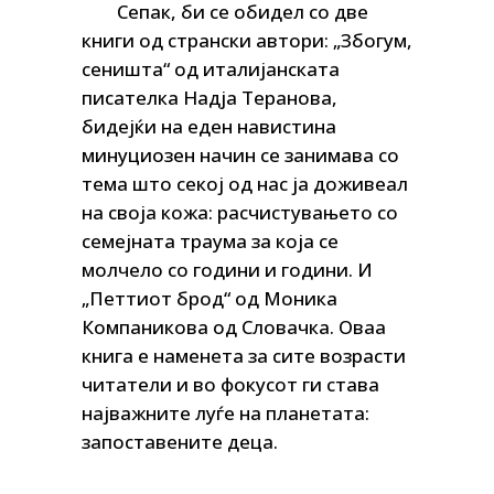
Сепак, би се обидел со две
книги од странски автори: „Збогум,
сеништа“ од италијанската
писателка Надја Теранова,
бидејќ
и на еден навистина
минуциозен начин се занимава со
тема што секој од нас ја доживеал
на своја кожа: расчистувањето со
семејната траума за која се
молчело со години и години. И
„Петтиот брод“ од Моника
Компаникова од Словачка. Оваа
книга е наменета за сите возрасти
читатели и во фокусот ги став
а
најважните луѓе на планетата:
запоставените деца.