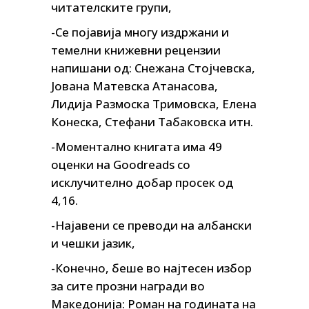
читателските групи,
-Се појавија многу издржани и
темелни книжевни рецензии
напишани од: Снежана Стојчевска,
Јована Матевска Атанасова,
Лидија Размоска Тримовска, Елена
Конеска, Стефани Табаковска итн.
-Моментално книгата има 49
оценки на Goodreads со
исклучително добар просек од
4,16.
-Најавени се преводи на албански
и чешки јазик,
-Конечно, беше во најтесен избор
за сите прозни награди во
Македонија: Роман на годината на