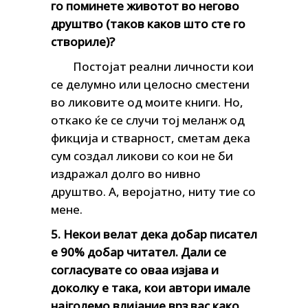
го поминете животот во негово
друштво (таков каков што сте го
створиле)?
Постојат реални личности кои
се делумно или целосно сместени
во ликовите од моите книги. Но,
откако ќе се случи тој меланж од
фикција и стварност, сметам дека
сум создал ликови со кои не би
издражал долго во нивно
друштво. А, веројатно, ниту тие со
мене.
5. Некои велат дека добар писател
е 90% добар читател. Дали се
согласувате со оваа изјава и
доколку е така, кои автори имале
најголемо влијание врз вас како