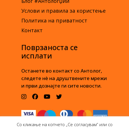
Блог #Антологџии
Услови и правила за користење
Политика на приватност
Контакт
Поврзаноста се
исплати
Останете во контакт со Антолог,
следете нè на друштвените мрежи
и први дознајте ги сите новости.
Со кликање на копчето „Се согласувам“ или со