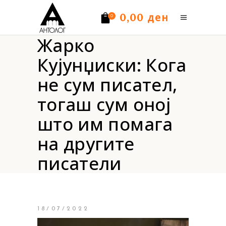
ден
0,00
0
Жарко
Нема производи.
Кујунџиски: Кога
не сум писател,
тогаш сум оној
што им помага
на другите
писатели
18/07/2022