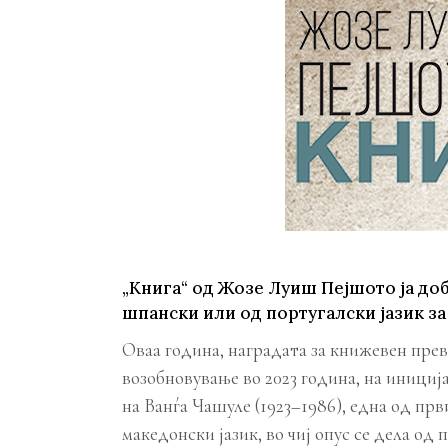
Young adult
Си
Сите фикција
„Книга“ од Жозе Луиш Пејшото ја доб
шпански или од португалски јазик за
Оваа година, наградата за книжевен прев
возобновување во 2023 година, на инициј
на Ванѓа Чашуле (1923–1986), една од пр
македонски јазик, во чиј опус се дела од