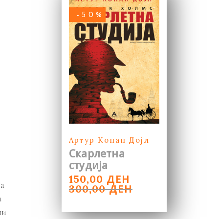
-50%
Артур Конан Дојл
Скарлетна
студија
ORIGINAL
CURRENT
ДЕН
150,00
та
PRICE
PRICE
ДЕН
300,00
WAS:
IS:
а
300,00 ДЕН.
150,00 ДЕН.
ни