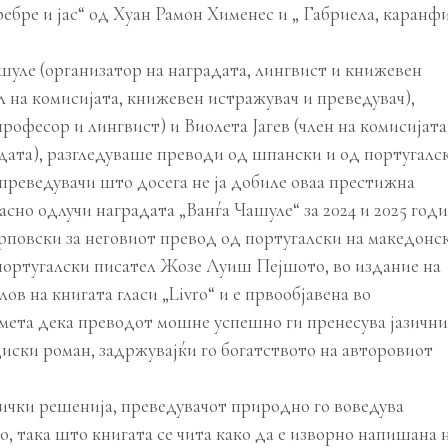
ребре и јас“ од Хуан Рамон Хименес и „ Габриела, каранф
шуле (организатор на наградата, лингвист и книжевен
 на комисијата, книжевен истражувач и преведувач),
рофесор и лингвист) и Виолета Јагев (член на комисијата
дата), разгледуваше преводи од шпански и од португалс
од преведувачи што досега не ја добиле оваа престижна
асно одлучи наградата „Ванѓа Чашуле“ за 2024 и 2025 год
Трповски за неговиот превод од португалски на македонс
 португалски писател Жозе Луиш Пејшото, во издание на
ов на книгата гласи „Livro“ и е првообјавена во
смета дека преводот мошне успешно ги пренесува јазичн
иски роман, задржувајќи го богатството на авторовиот
ички решенија, преведувачот природно го воведува
о, така што книгата се чита како да е изворно напишана 