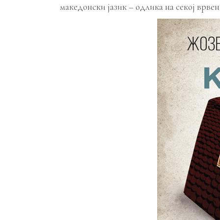
македонски јазик – одлика на секој врвен