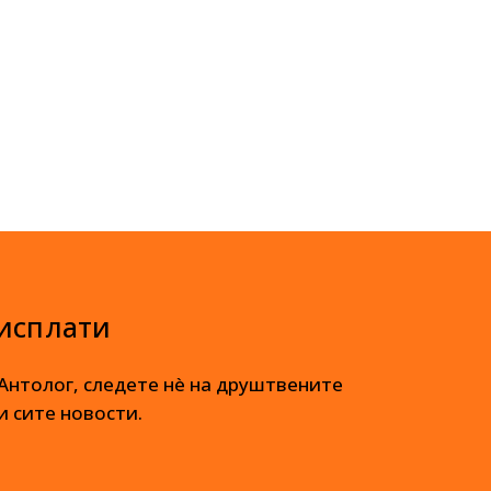
 исплати
 Антолог, следете нè на друштвените
и сите новости.