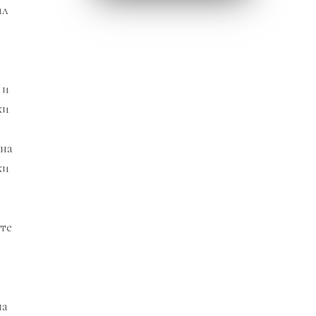
ил
 и
ки
ина
ки
ите
на