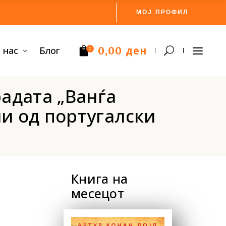
МОЈ ПРОФИЛ
ден
 нас
Блог
0,00
0
радата „Ванѓа
Нема производи.
и од португалски
Книга на
месецот