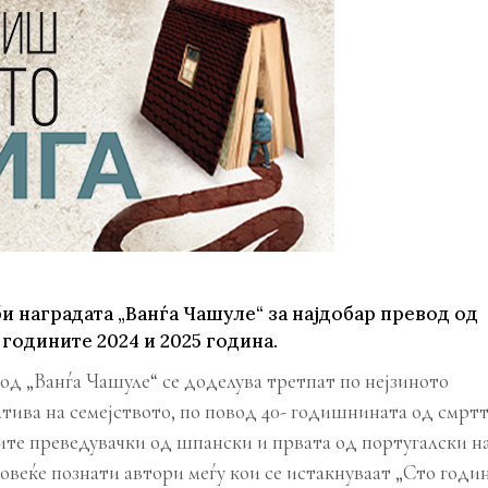
те нефикција
и наградата „Ванѓа Чашуле“ за најдобар превод од
 годините 2024 и 2025 година.
од „Ванѓа Чашуле“ се доделува третпат по нејзиното
атива на семејството, по повод 40- годишнината од смрт
вите преведувачки од шпански и првата од португалски н
 повеќе познати автори меѓу кои се истакнуваат „Сто годи