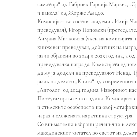
самотија“ од Габриел Гарсија Маркес, „С
и канела“ од Жорже Амадо.
Комисијата во состав: академик Илија Ча
преведувач), Игор Поповски (претседател
Лилјана Митковска (член на комисијата, п
книжевен преведувач, добитник на награ
јазик објавени во 2024 и 2025 година, а 
преведувачка награда. Комисијата едногл
да му ја додели на преведувачот Ненад 
јазик на делото „Книга“ од современиот
„Антолог“ од 2024 година. Изворниот насл
Португалија во 2010 година. Комисијата 
и стилските особености на овој метафикц
израз и сложената наративна структура.
Со внимателно избрани реченични и лекс
македонскиот читател во светот на делот