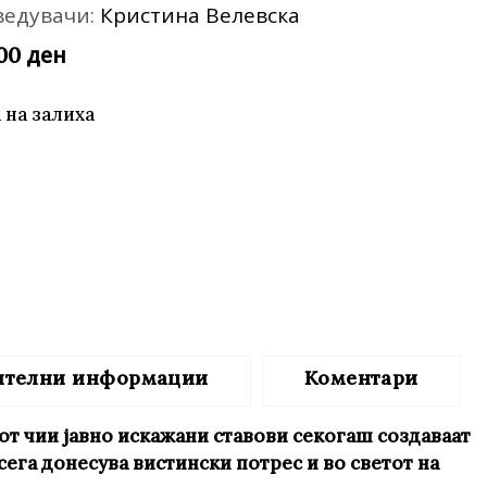
ведувачи:
Кристина Велевска
те нефикција
ден
,00
 на залиха
ителни информации
Коментари
кот чии јавно искажани ставови секогаш создаваат
сега донесува вистински потрес и во светот на