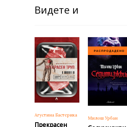
Видете и
РАСПРОДАДЕНО
Агустина Бастерика
Милош Урбан
Прекрасен