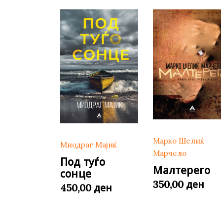
Марко Шелиќ
Миодраг Мајиќ
Марчело
Под туѓо
Малтерего
сонце
ден
350,00
ден
450,00