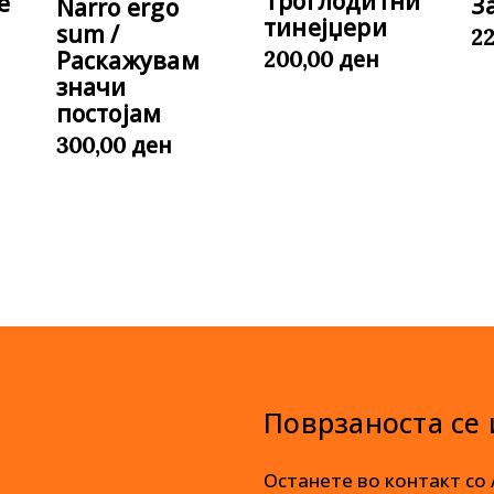
Троглодитни
е
З
Narro ergo
тинејџери
sum /
2
ден
Раскажувам
200,00
значи
постојам
ден
300,00
Поврзаноста се
Останете во контакт со