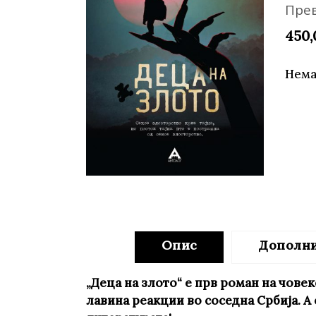
Пре
Young adult
Си
Сите фикција
450
Нема
Опис
Дополн
„Деца на злото“ е прв роман на чове
лавина реакции во соседна Србија. А 