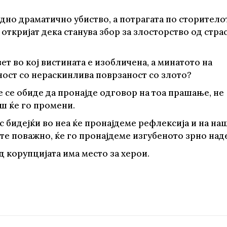
дно драматично убиство, а потрагата по сторитело
 откријат дека станува збор за злосторство од страс
ет во кој вистината е изобличена, а минатото на
ност со нераскинлива поврзаност со злото?
е се обиде да пронајде одговор на тоа прашање, не
ш ќе го промени.
с бидејќи во неа ќе пронајдеме рефлексија и на на
те поважно, ќе го пронајдеме изгубеното зрно над
д корупцијата има место за херои.