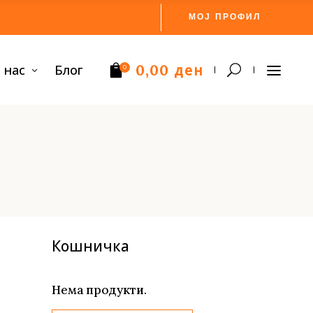
МОЈ ПРОФИЛ
ден
 нас
Блог
0,00
0
Нема производи.
Кошничка
Нема продукти.