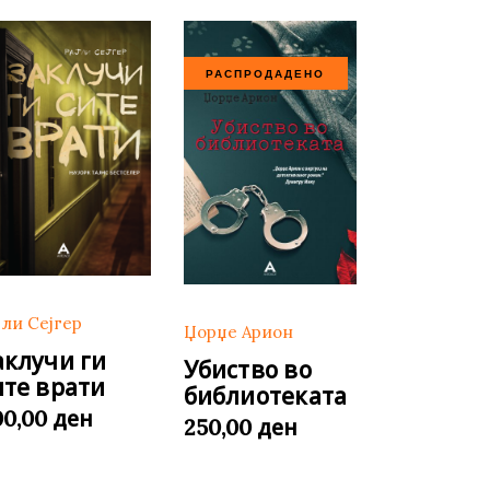
РАСПРОДАДЕНО
јли Сејгер
Џорџе Арион
аклучи ги
Убиство во
ите врати
библиотеката
ден
00,00
ден
250,00