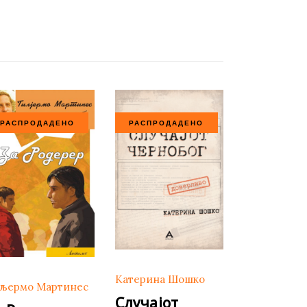
РАСПРОДАДЕНО
РАСПРОДАДЕНО
Катерина Шошко
љермо Мартинес
Случајот