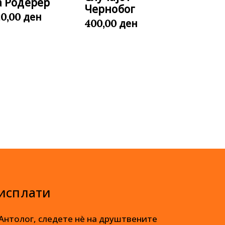
а Родерер
Чернобог
ден
20,00
ден
400,00
 исплати
 Антолог, следете нè на друштвените