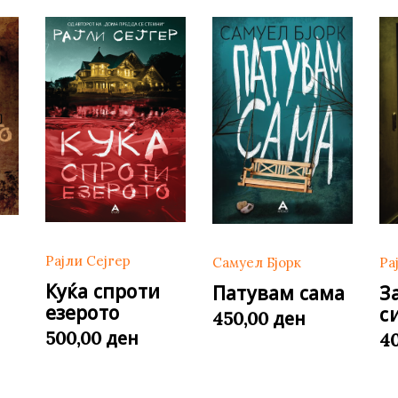
Рајли Сејгер
Самуел Бјорк
Ра
Куќа спроти
Патувам сама
З
езерото
с
ден
450,00
ден
500,00
4