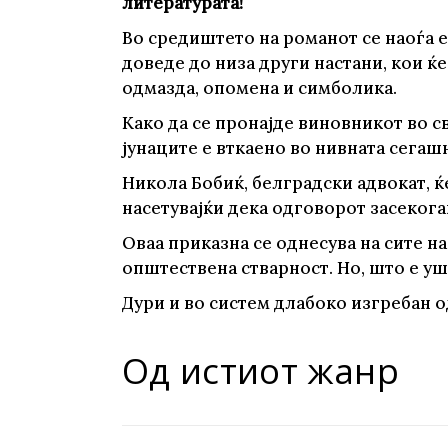
литературата!
Во средиштето на романот се наоѓа е
доведе до низа други настани, кои ќе
одмазда, опомена и симболика.
Како да се пронајде виновникот во св
јунаците е вткаено во нивната сегаш
Никола Бобиќ, белградски адвокат, ќ
насетувајќи дека одговорот засекога
Оваа приказна се однесува на сите на
општествена стварност. Но, што е уш
Дури и во систем длабоко изгребан о
Од истиот жанр