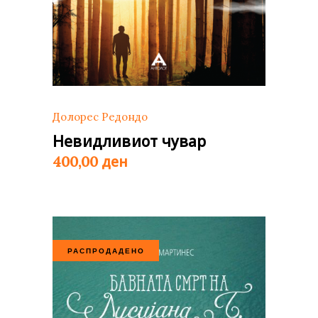
Долорес Редондо
Невидливиот чувар
ден
400,00
РАСПРОДАДЕНО