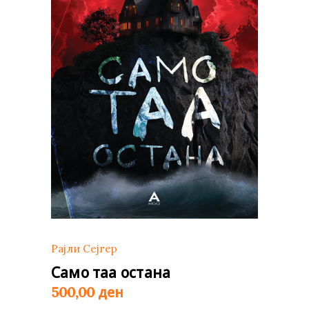
Рајли Сејгер
Само таа остана
ден
500,00