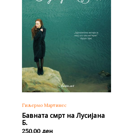
Гиљермо Мартинес
Бавната смрт на Лусијана
Б.
ден
250,00