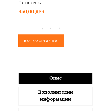
Петковска
ден
450,00
Дома
пред
да
ВО КОШНИЧКА
се
стемни
quantity
Опис
Дополнителни
информации