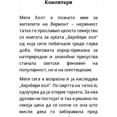
Коментари
Меги Холт е познато име за
жителите на Вермонт – нејзиниот
татко го прославил целото семејство
со книгата за куќата „Бејнбери хол“
од која сите побегнале среде глува
доба. Неговата хорор-приказна за
натприродни и злокобни присуства
станала светски феномен на
популарност, но и на скептицизам.
Меги сега е возрасна и ја наследува
„Бејнбери хол“. По смртта на татко ѝ,
одлучува да ја открие тајната. За неа
духови не постојат и таа е решена по
секоја цена да се соочи со она што
мисли дека го заборавила пред