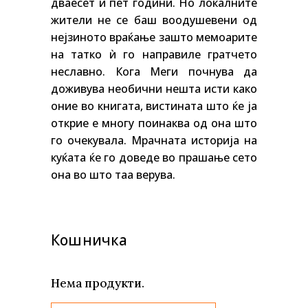
дваесет и пет години. Но локалните
жители не се баш воодушевени од
нејзиното враќање зашто мемоарите
на татко ѝ го направиле гратчето
неславно.
Кога Меги почнува да
доживува необични нешта исти како
оние во книгата, вистината што ќе ја
открие е многу поинаква од она што
го очекувала. Мрачната историја на
куќата ќе го доведе во прашање сето
она во што таа верува.
Кошничка
Нема продукти.