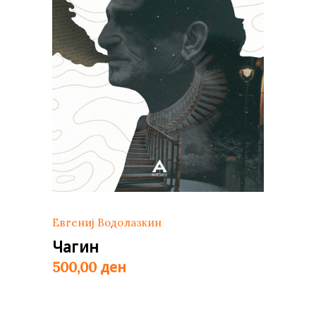
Евгениј Водолазкин
Чагин
ден
500,00