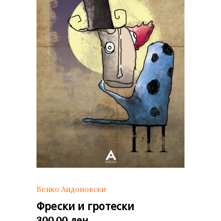
Венко Андоновски
Фрески и гротески
ден
300,00