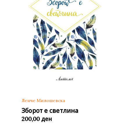
Ленче Милошевска
Зборот е светлина
ден
200,00