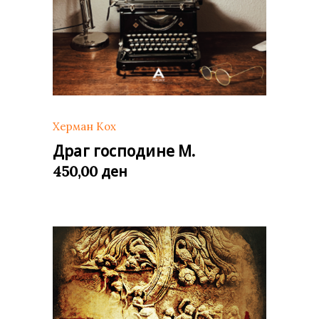
Херман Кох
Драг господине М.
ден
450,00