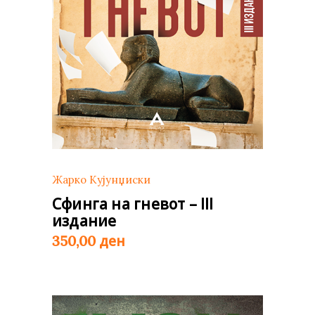
Жарко Кујунџиски
Сфинга на гневот – III
издание
ден
350,00