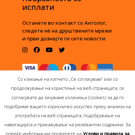
исплати
Останете во контакт со Антолог,
следете нè на друштвените мрежи
и први дознајте ги сите новости.
Со кликање на копчето „Се согласувам“ или со
продолжување на користење на веб-страницата, се
согласувате да зачуваме колачиња (cookies) за да го
подобриме вашето корисничко искуство преку анализа на
Антолог Боокс дооел
употребата на веб-страницата, подобрување на
Ѓорѓи Пулевски 29-лок.
навигацијата и прикажување на релевантни содржини. За
1, Скопје
повеќе информации проверете на
Услови и правила за