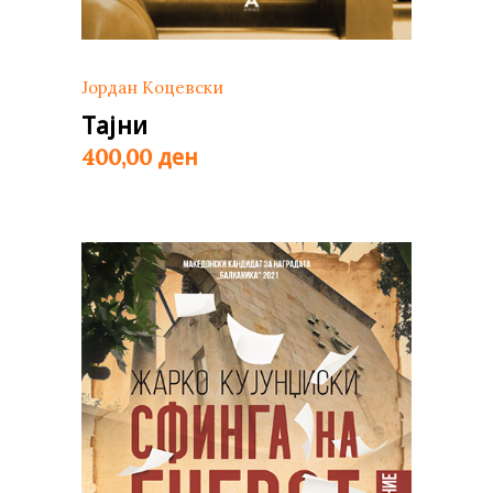
Јордан Коцевски
Тајни
ден
400,00