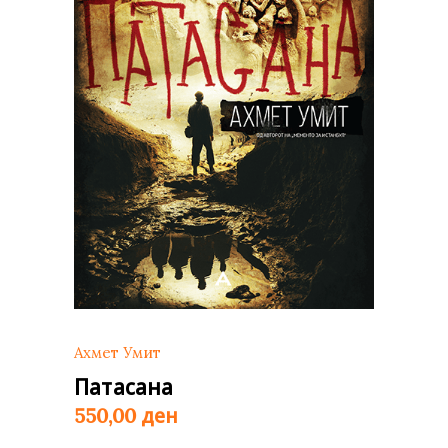
Ахмет Умит
Патасана
ден
550,00