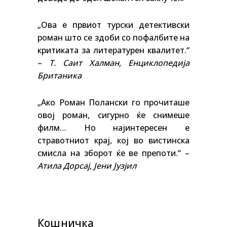
„Ова е првиот турски детективски
роман што се здоби со пофалбите на
критиката за литературен квалитет.“
–
Т. Саит Халман, Енциклопедија
Британика
„Ако Роман Полански го прочиташе
овој роман, сигурно ќе снимеше
филм… Но најинтересен е
стравотниот крај, кој во вистинска
смисла на зборот ќе ве препоти.“ –
Атила Дорсај, Јени Јузјил
Кошничка