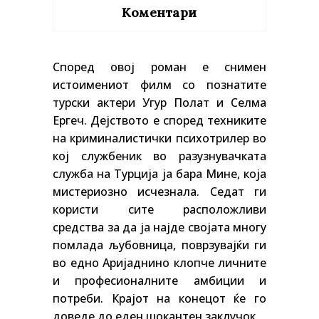
Коментари
Според овој роман е снимен
истоимениот филм со познатите
турски актери Угур Полат и Селма
Ергеч. Дејството е според техниките
на криминалистички психотрилер во
кој службеник во разузнувачката
служба на Турција ја бара Мине, која
мистериозно исчезнала. Седат ги
користи сите расположливи
средства за да ја најде својата многу
помлада љубовница, поврзувајќи ги
во едно Аријаднино клопче личните
и професионалните амбиции и
потреби. Крајот на конецот ќе го
доведе до еден шокантен заклучок.