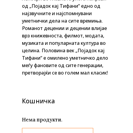
од „Појадок кај Тифани“ едно од
најзвучните и најспомнувани
уметнички дела на сите времиња.
Романот децении и децении влијае
врз книжевноста, филмот, модата,
музиката и популарната култура во
целина. Половина век „Појадок кај
Тифани“ е омилено уметничко дело
меѓу фановите од сите генерации,
претворајќи се во голем мал класик!
Кошничка
Нема продукти.