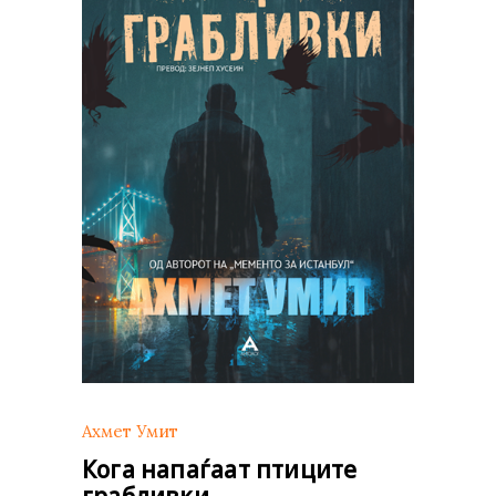
Ахмет Умит
Кога напаѓаат птиците
грабливки