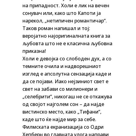
на припадност. Холи е лик на вечен
сонувач или, како што Капоти ја
нарекол, „нетипичен романтичар“.
Таков роман напишал и тој:
веројатно најоригиналната книга за
љубовта што не е класична љубовна
приказна!
Холи е девојка со слободен дух, а со
темните очила и надворешниот
изглед е апсолутна сензација каде и
да се појави. Иако нејзиниот свет е
свет на забави со милионери и
„селебрити“, никогаш не се откажува
од својот најголем сон – да најде
вистинско место, како „Тифани“,
каде што ќе најде мир за себе.
Филмската екранизација со Одри
Хепберн во главната улога направи