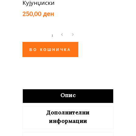
Кујунџиски
ден
250,00
Појадок
кај
Тифани
ВО КОШНИЧКА
quantity
Опис
Дополнителни
информации