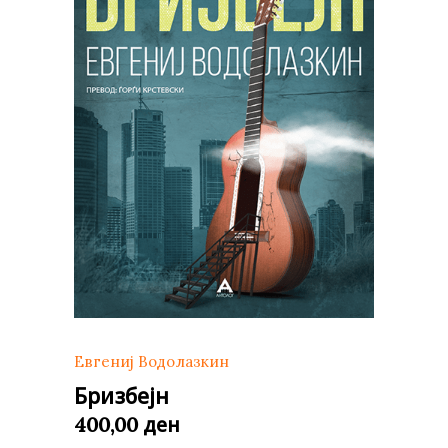
Евгениј Водолазкин
Бризбејн
ден
400,00