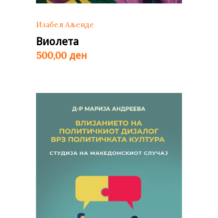
Изабел Аљенде
Виолета
ден
500,00