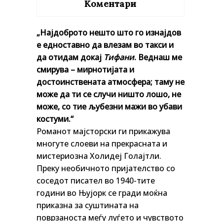
Коментари
„Најдоброто нешто што го изнајдов
е едноставно да влезам во такси и
да отидам докај
Тифани
. Веднаш ме
смирува – мирнотијата и
достоинствената атмосфера; таму не
може да ти се случи ништо лошо, не
може, со тие љубезни мажи во убави
костуми.“
Романот мајсторски ги прикажува
многуте слоеви на прекрасната и
мистериозна Холидеј Голајтли.
Преку необичното пријателство со
соседот писател во 1940-тите
години во Њујорк се гради моќна
приказна за суштината на
поврзаноста меѓу луѓето и чувството