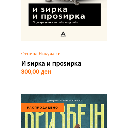
Огнена Никуљски
И ѕирка и проѕирка
ден
300,00
РАСПРОДАДЕНО