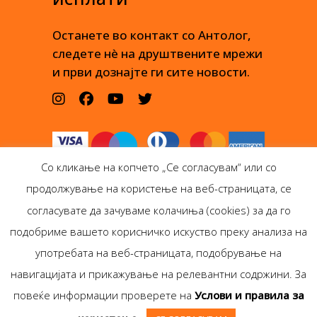
Останете во контакт со Антолог,
следете нè на друштвените мрежи
и први дознајте ги сите новости.
Со кликање на копчето „Се согласувам“ или со
продолжување на користење на веб-страницата, се
согласувате да зачуваме колачиња (cookies) за да го
подобриме вашето корисничко искуство преку анализа на
Антолог Боокс дооел
употребата на веб-страницата, подобрување на
Ѓорѓи Пулевски 29-лок.
навигацијата и прикажување на релевантни содржини. За
1, Скопје
повеќе информации проверете на
Услови и правила за
Copyright © Antolog