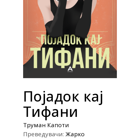
Појадок кај
Тифани
Труман Капоти
Преведувачи:
Жарко