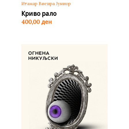
Итамар Виеира Јуниор
Криво рало
ден
400,00