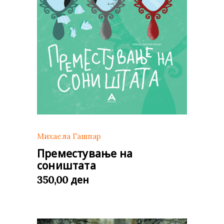
Михаела Гашпар
Преместување на
соништата
ден
350,00