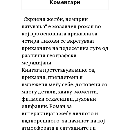
Коментари
„Скриени желби, немирни
патувања“ е мозаичен роман во
кој врз основната приказна за
четири ликови се вкрстуваат
приказните на педесетина луѓе од
различни географски
меридијани.
Книгата претставува микс од
приказни, преплетени и
вмрежени меѓу себе, доловени со
многу детали, хаику-моменти,
филмски секвенции, духовни
епифании. Роман за
интеракцијата меѓу личното и
надворешното, за начинот на кој
атмосферата и ситуациите ги