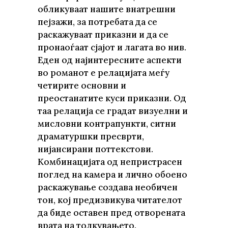
обликуваат нашите внатрешни
пејзажи, за потребата да се
раскажуваат приказни и да се
пронаоѓаат сјајот и лагата во нив.
Еден од најинтересните аспекти
во романот е релацијата меѓу
четирите основни и
преостанатите куси приказни. Од
таа релација се градат визуелни и
мисловни контрапункти, ситни
драматуршки пресврти,
нијансирани поттекстови.
Комбинацијата од непристрасен
поглед на камера и лично обоено
раскажување создава необичен
тон, кој предизвикува читателот
да биде оставен пред отворената
врата на толкувањето.