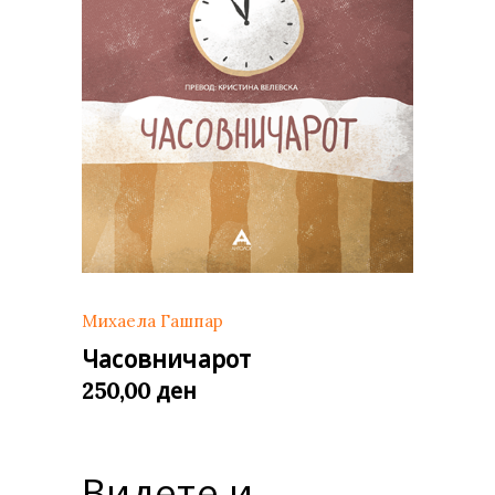
Михаела Гашпар
Часовничарот
ден
250,00
Видете и