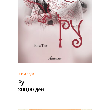
Ким Туи
Ру
ден
200,00