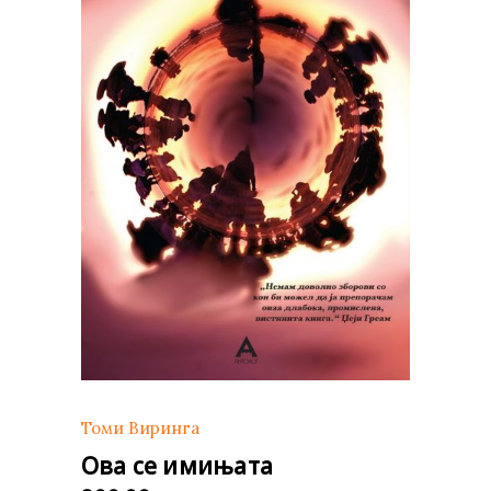
Томи Виринга
Ова се имињата