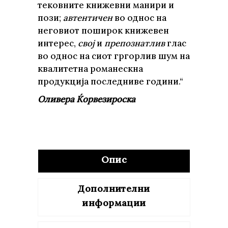
тековните книжевни манири и
пози;
автентичен
во однос на
неговиот поширок книжевен
интерес,
свој
и
препознатлив
глас
во однос на сиот гргорлив шум на
квалитетна романескна
продукција последниве години.“
Оливера Ќорвезироска
Опис
Дополнителни
информации