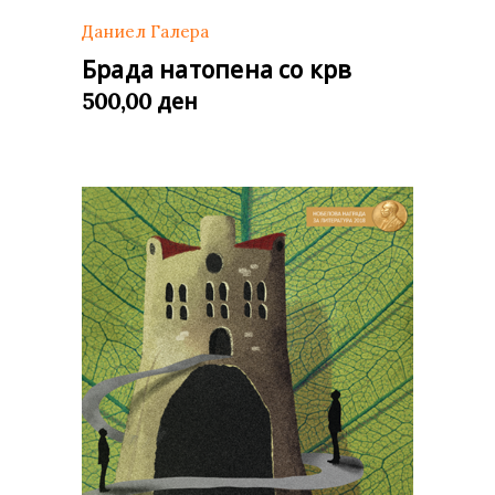
Даниел Галера
Брада натопена со крв
ден
500,00