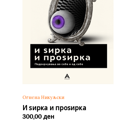
Огнена Никуљски
И ѕирка и проѕирка
ден
300,00