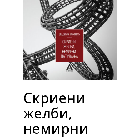
Скриени
желби,
немирни