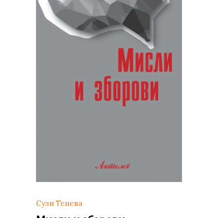
Сузи Тенева