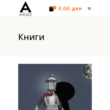
ден
0,00
0
Нема производи.
Книги