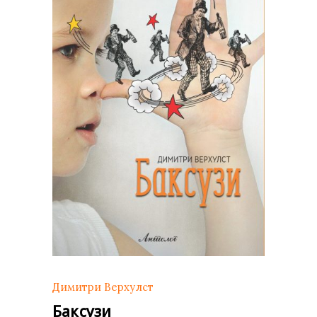
Димитри Верхулст
Баксузи