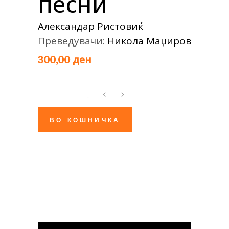
песни
Александар Ристовиќ
Преведувачи:
Никола Маџиров
ден
300,00
Пријател
на
сенките
ВО КОШНИЧКА
избрани
песни
quantity