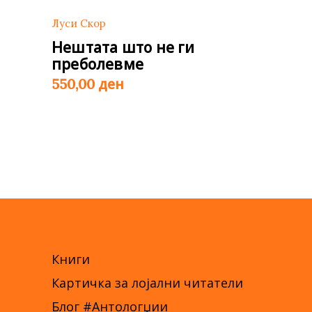
Луси Скор
Нештата што не ги
преболевме
ден
550,00
Книги
Картичка за лојални читатели
Блог #Антологџии