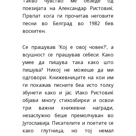
Такво чувство ме обзеде од
поезијата на Александар Ристовиќ.
Првпат кога ги прочитав неговите
песни во Белград во 1982 бев
восхитен.
Се прашував ’Кој е овој човек?‘, а
всушност се прашував себеси: Како
умее да пишува така како што
пишува? Никој не можеше да ми
одговори. Книжевниците на кои им
ги покажав песните беа исто толку
збунети како и јас. Иако Ристовиќ
објави многу стихозбирки и освои
три важни книжевни награди,
незаслужно беше премолчуван во
Југославија. Писателите и поетите се
како глутница, но тој немал