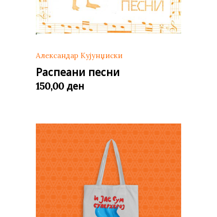
Александар Кујунџиски
Распеани песни
ден
150,00