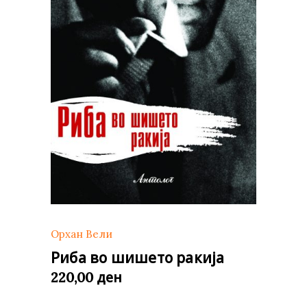
Орхан Вели
Риба во шишето ракија
ден
220,00