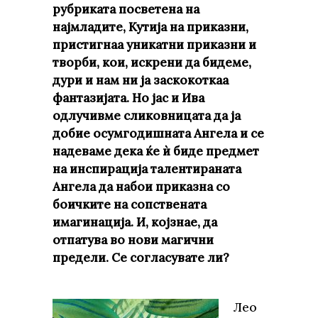
рубриката посветена на
најмладите, Кутија на приказни,
пристигнаа уникатни приказни и
творби, кои, искрени да бидеме,
дури и нам ни ја заскокоткаа
фантазијата. Но јас и Ива
одлучивме сликовницата да ја
добие осумгодишната Ангела и се
надеваме дека ќе ѝ биде предмет
на инспирација талентираната
Ангела да набои приказна со
боичките на сопствената
имагинација. И, којзнае, да
отпатува во нови магични
предели. Се согласувате ли?
Лео