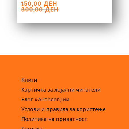
ORIGINAL
CURRENT
ДЕН
150,00
PRICE
PRICE
ДЕН
300,00
WAS:
IS:
300,00 ДЕН.
150,00 ДЕН.
Книги
Картичка за лојални читатели
Блог #Антологџии
Услови и правила за користење
Политика на приватност
Контакт