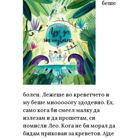
беше
болен. Лежеше во креветчето и
му беше мнооооогу здодевно. Ех,
само кога би смеел малку да
излезам и да прошетам, си
помисли Лео. Кога не би морал да
бидам прикован за креветов. Ајде