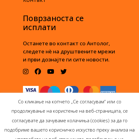
Поврзаноста се
исплати
Останете во контакт со Антолог,
следете нè на друштвените мрежи
и први дознајте ги сите новости.
Со кликање на копчето „Се согласувам“ или со
продолжување на користење на веб-страницата, се
согласувате да зачуваме колачиња (cookies) за да го
подобриме вашето корисничко искуство преку анализа на
Антолог Боокс дооел
употребата на веб-страницата, подобрување на