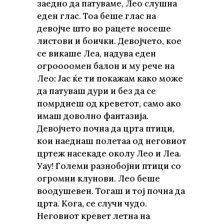
заедно да патуваме, Лео слушна
еден глас. Тоа беше глас на
девојче што во рацете носеше
листови и боички. Девојчето, кое
се викаше Леа, надува еден
огроооомен балон и му рече на
Лео: Јас ќе ти покажам како може
да патуваш дури и без да се
помрднеш од креветот, само ако
имаш доволно фантазија.
Девојчето почна да црта птици,
кои наеднаш полетаа од неговиот
цртеж насекаде околу Лео и Леа.
Уау! Големи разнобојни птици со
огромни клунови. Лео беше
воодушевен. Тогаш и тој почна да
црта. Кога, се случи чудо.
Неговиот кревет летна на