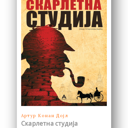
Артур Конан Дојл
Скарлетна студија