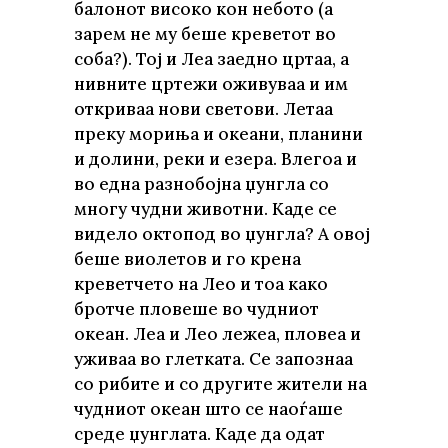
балонот високо кон небото (а
зарем не му беше креветот во
соба?). Тој и Леа заедно цртаа, а
нивните цртежи оживуваа и им
откриваа нови светови. Летаа
преку мориња и океани, планини
и долини, реки и езера. Влегоа и
во една разнобојна џунгла со
многу чудни животни. Каде се
видело октопод во џунгла? А овој
беше виолетов и го крена
креветчето на Лео и тоа како
бротче пловеше во чудниот
океан. Леа и Лео лежеа, пловеа и
уживаа во глетката. Се запознаа
со рибите и со другите жители на
чудниот океан што се наоѓаше
среде џунглата. Каде да одат