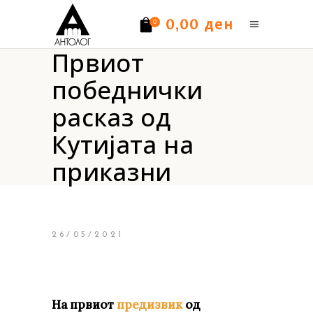
ден
0,00
0
Првиот
Нема производи.
победнички
расказ од
Кутијата на
приказни
26/05/2021
На првиот
предизвик
од