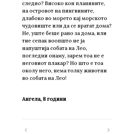
следно? Високо кон планините,
на островот на пингвините,
длабоко во морето кај морското
чудовиште или да се вратат дома?
Не, уште беше рано за дома, или
тие сепак воопшто не ја
напуштија собата на Лео,
погледни онаму, зарем тоа не е
неговиот плакар? Но што е тоа
околу него, нема толку животни
во собата на Лео!
Ангела, 8 години