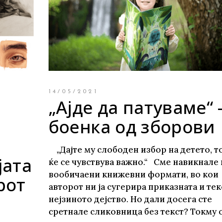
те нефикција
14/05/2021
„Ајде да патуваме“ 
боенка од зборови
„Дајте му слободен избор на детето, т
јата
ќе се чувствува важно.“ Сме навикнале 
вообичаени книжeвни формати, во кои
рот
авторот ни ја сугерира приказната и тек
нејзиното дејство. Но дали досега сте
сретнале сликовница без текст? Токму 