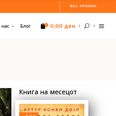
МОЈ ПРОФИЛ
ден
 нас
Блог
0,00
0
Нема производи.
Книга на месецот