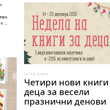
о
лно.
 е
14/12/2020
Четири нови книги
деца за весели
празнични денови