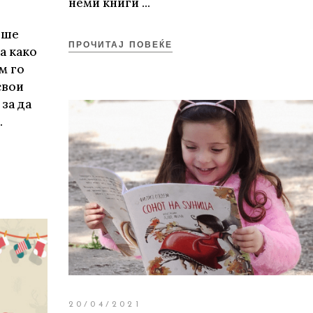
неми книги
еше
ПРОЧИТАЈ ПОВЕЌЕ
а како
м го
свои
 за да
20/04/2021