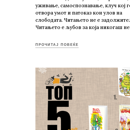
уживање, самоспознавање, клуч кој г
отвора умот и патоказ кон улов на
слободата. Читањето не е задолжите
Читањето е љубов за која никогаш не
ПРОЧИТАЈ ПОВЕЌЕ