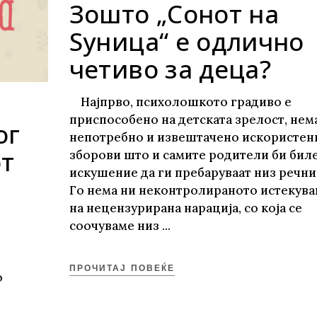
Зошто „Сонот на
Ѕуница“ е одлично
четиво за деца?
Најпрво, психолошкото градиво е
приспособено на детската зрелост, нем
ог
непотребно и извештачено искористен
от
зборови што и самите родители би биле
искушение да ги пребаруваат низ речни
Го нема ни неконтролираното истекув
на нецензурирана нарација, со која се
соочуваме низ
ПРОЧИТАЈ ПОВЕЌЕ
о