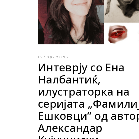
Young adult
Си
Сите фикција
15/09/2022
Интеврју со Ена
Налбантиќ,
илустраторка на
серијата „Фамили
Ешковци“ од авто
Александар