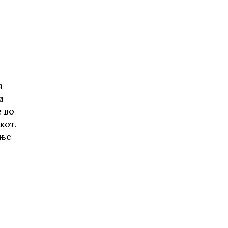
а
и
 во
кот.
ање