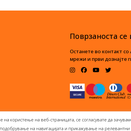
Поврзаноста се
Останете во контакт со
мрежи и први дознајте г
е на користење на веб-страницата, се согласувате да зачувам
а, подобрување на навигацијата и прикажување на релевантн