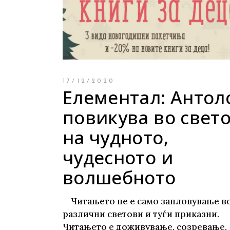
17/12/2020
Елементал: Антол
повикува во свет
на чудното,
чудесното и
волшебното
Читањето не е само запловување в
различни светови и туѓи приказни.
Читањето е доживување, созревање,