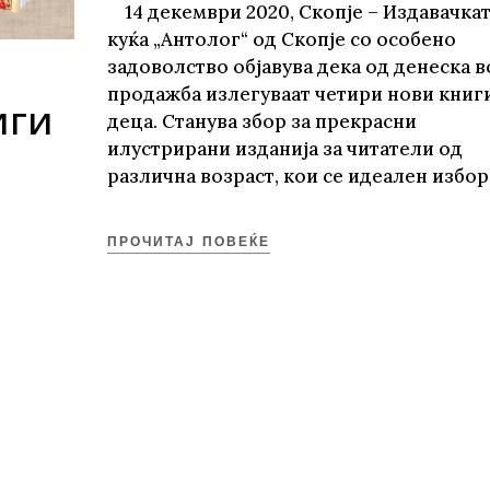
14 декември 2020, Скопје – Издавачка
куќа „Антолог“ од Скопје со особено
задоволство објавува дека од денеска в
продажба излегуваат четири нови книги
иги
деца. Станува збор за прекрасни
илустрирани изданија за читатели од
различна возраст, кои се идеален избо
ПРОЧИТАЈ ПОВЕЌЕ