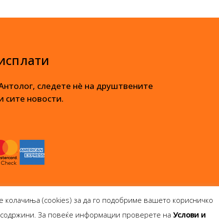
 исплати
 Антолог, следете нè на друштвените
и сите новости.
е колачиња (cookies) за да го подобриме вашето корисничко
и содржини. За повеќе информации проверете на
Услови и