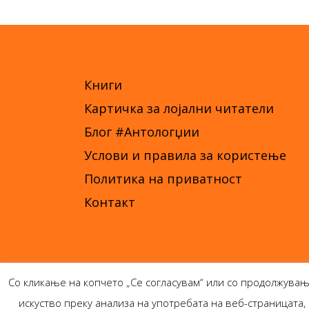
Книги
Картичка за лојални читатели
Блог #Антологџии
Услови и правила за користење
Политика на приватност
Контакт
Со кликање на копчето „Се согласувам“ или со продолжувањ
искуство преку анализа на употребата на веб-страницат