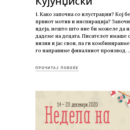
Кујунџиски
1. Како започна со илустрации? Кој б
првиот мотив и инспирација? Започн
идеја, нешто што ние би можеле да и
дадеме на децата. Писателот имаше 
визии и јас свои, па ги комбиниравме
го направиме финалниот производ.
ПРОЧИТАЈ ПОВЕЌЕ