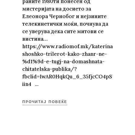
раните 1980ти понесен од
мистеријата на досието за
Елеонора Чернобог и нејзините
телекинетички моќи, почнува да
се уверува дека сите митови се
вистина…
https://www.radiomof.mk/katerina-
shoshko-trilerot-kako-zhanr-ne-
%d1%9d-e-tugj-na-domashnata-
chitatelska-publika/?
fbclid=IwAR0HqkQu_6_35fjcCO4pSUTFuv9
iin4
ПРОЧИТАЈ ПОВЕЌЕ