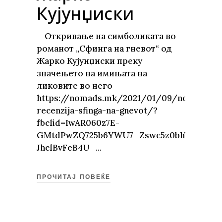
Кујунџиски
Откривање на симболиката во
романот „Сфинга на гневот“ од
Жарко Кујунџиски преку
значењето на имињата на
ликовите во него
https://nomads.mk/2021/01/09/nomads-
recenzija-sfinga-na-gnevot/?
fbclid=IwAR060z7E-
GMtdPwZQ725b6YWU7_Zswc5z0bh7Gl_GiXo
JhclBvFeB4U
ПРОЧИТАЈ ПОВЕЌЕ