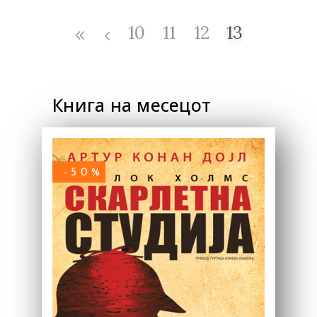
10
11
12
13
Книга на месецот
-50%