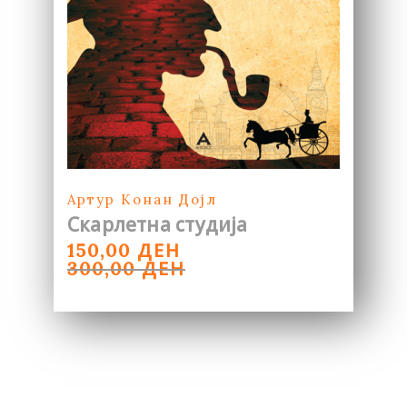
Артур Конан Дојл
Скарлетна студија
ORIGINAL
CURRENT
ДЕН
150,00
PRICE
PRICE
ДЕН
300,00
WAS:
IS:
300,00 ДЕН.
150,00 ДЕН.