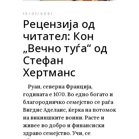
15/01/2021
Рецензија од
читател: Кон
„Вечно туѓа“ од
Стефан
Хертманс
Руан, северна Франција,
годината е 1070. Во едно богато и
благородничко семејство се раѓа
Вигдис Аделаис, ќерка на потомок
на викиншките воини. Расте и
живее во добро и финансиски
здраво семејство. Учи, се