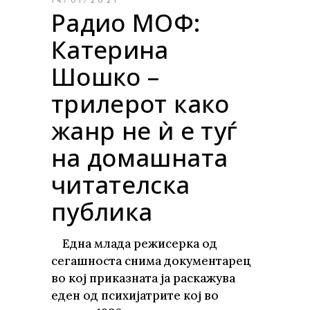
14/01/2021
Радио МОФ:
Катерина
Шошко –
трилерот како
жанр не ѝ е туѓ
на домашната
читателска
публика
Една млада режисерка од
сегашноста снима документарец
во кој приказната ја раскажува
еден од психијатрите кој во